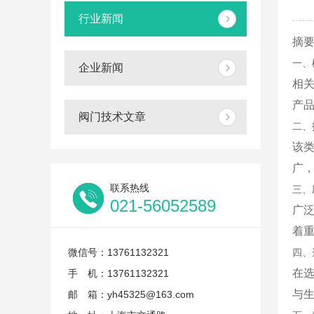
行业新闻
摘
一、
企业新闻
相
产
阀门技术文章
二、
该
广
联系热线
三、
021-56052589
广
着
微信号：13761132321
四、
在
手 机：13761132321
与
邮 箱：yh45325@163.com