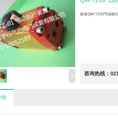
QW-TZ03气
批发QW-TZ03气动
咨询热线：
02
详情