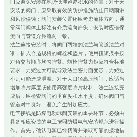
门应避免安装在地势低洼容易积水的位置；对于天
安装的阀门，应采取有效的防护措施防止日晒雨淋
和风沙侵蚀；阀门安装位置还应考虑流体方向，通
常阀门阀体上标注有介质流向箭头，安装时应确保
流向与管道介质流向一致。
法兰连接安装时，将阀门两端的法兰与管道法兰对
准，插入合适规格的螺栓和垫片，使用扭矩扳手按
对角交替顺序均匀拧紧。螺栓拧紧力矩应符合标准
要求，力矩过大可能导致法兰密封面变形，力矩过
小则可能造成泄漏。对于大口径高压阀门，应适当
增加垫片厚度或使用高强度垫片材料。法兰连接完
成后，应检查阀门的垂直度和水平度，确保阀门与
管道对中良好，避免产生附加应力。
电气接线是防爆电动球阀安装的重要环节，必须由
具备相应资质的电工按照防爆电气安装规范进行操
作。首先，确认电源已经切断并采取可靠的接地措