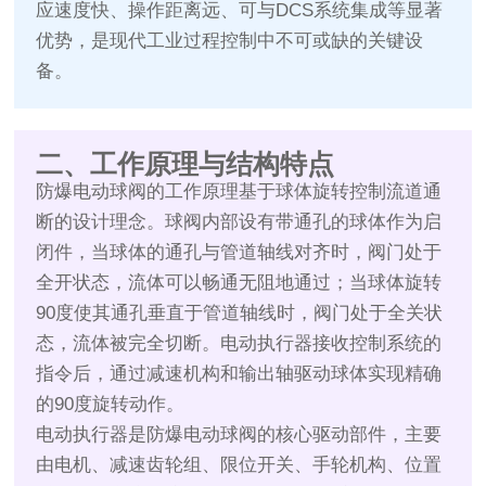
应速度快、操作距离远、可与DCS系统集成等显著
优势，是现代工业过程控制中不可或缺的关键设
备。
二、工作原理与结构特点
防爆电动球阀的工作原理基于球体旋转控制流道通
断的设计理念。球阀内部设有带通孔的球体作为启
闭件，当球体的通孔与管道轴线对齐时，阀门处于
全开状态，流体可以畅通无阻地通过；当球体旋转
90度使其通孔垂直于管道轴线时，阀门处于全关状
态，流体被完全切断。电动执行器接收控制系统的
指令后，通过减速机构和输出轴驱动球体实现精确
的90度旋转动作。
电动执行器是防爆电动球阀的核心驱动部件，主要
由电机、减速齿轮组、限位开关、手轮机构、位置