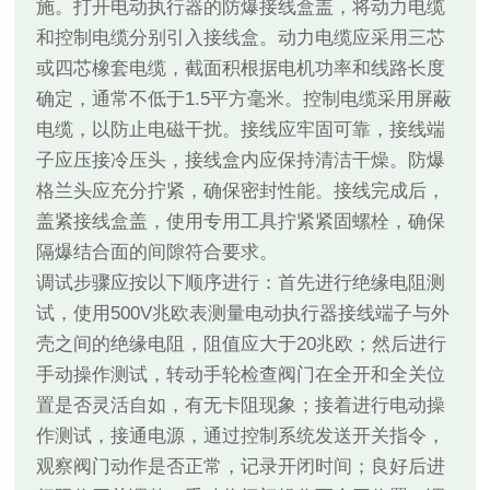
施。打开电动执行器的防爆接线盒盖，将动力电缆
和控制电缆分别引入接线盒。动力电缆应采用三芯
或四芯橡套电缆，截面积根据电机功率和线路长度
确定，通常不低于1.5平方毫米。控制电缆采用屏蔽
电缆，以防止电磁干扰。接线应牢固可靠，接线端
子应压接冷压头，接线盒内应保持清洁干燥。防爆
格兰头应充分拧紧，确保密封性能。接线完成后，
盖紧接线盒盖，使用专用工具拧紧紧固螺栓，确保
隔爆结合面的间隙符合要求。
调试步骤应按以下顺序进行：首先进行绝缘电阻测
试，使用500V兆欧表测量电动执行器接线端子与外
壳之间的绝缘电阻，阻值应大于20兆欧；然后进行
手动操作测试，转动手轮检查阀门在全开和全关位
置是否灵活自如，有无卡阻现象；接着进行电动操
作测试，接通电源，通过控制系统发送开关指令，
观察阀门动作是否正常，记录开闭时间；良好后进