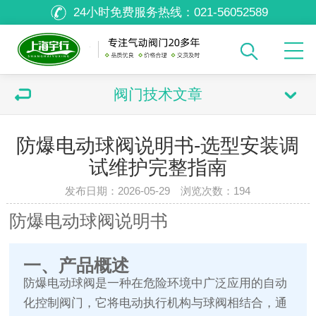
24小时免费服务热线：
021-56052589
阀门技术文章
防爆电动球阀说明书-选型安装调
试维护完整指南
发布日期：2026-05-29 浏览次数：
194
防爆电动球阀说明书
一、产品概述
防爆电动球阀是一种在危险环境中广泛应用的自动
化控制阀门，它将电动执行机构与球阀相结合，通