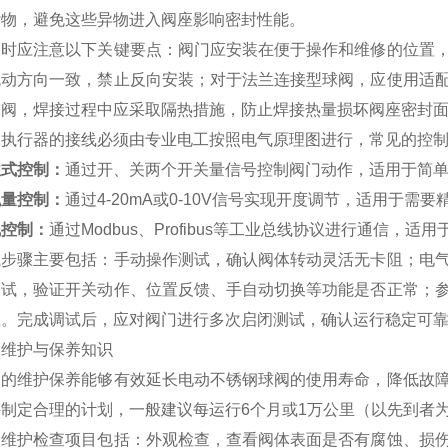
杂物，避免这些异物进入阀座影响密封性能。
装时应注意以下关键要点：阀门应安装在便于操作和维修的位置
流动方向一致，禁止反向安装；对于法兰连接型球阀，应使用适
球阀，焊接过程中应采取隔热措施，防止焊接热量损坏阀座密封
动执行器的接线必须由专业电工按照电气原理图进行，常见的控
位式控制：
通过开、关两个开关量信号控制阀门动作，适用于简
拟量控制：
通过4-20mA或0-10V信号实现开度调节，适用于需
线控制：
通过Modbus、Profibus等工业总线协议进行通信，
试步骤主要包括：手动操作测试，确认阀体转动灵活无卡阻；电
测试，验证开关动作、位置反馈、手自动切换等功能是否正常；
数。完成调试后，应对阀门进行多次启闭测试，确认运行稳定可
、维护与保养知识
期的维护保养能够有效延长电动不锈钢球阀的使用寿命，降低故
件制定合理的计划，一般建议每运行6个月或1万公里（以先到者
常维护检查项目包括：外观检查，查看阀体表面是否有腐蚀、损