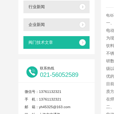
行业新闻
电动
一
企业新闻
电
为
阀门技术文章
饮
不
研
联系热线
级
021-56052589
优
目前
质方
微信号：13761132321
在
手 机：13761132321
二
邮 箱：yh45325@163.com