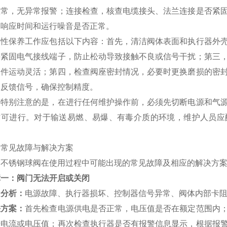
正常，无异常报警；连接检查，核查电缆接头、法兰连接是否紧
测响应时间和运行噪音是否正常。
期性保养工作应包括以下内容：首先，清洁阀体表面和执行器外
并紧固电气接线端子，防止松动导致接触不良或信号干扰；第三
部件运动灵活；第四，检查阀座密封情况，必要时更换磨损的密
和反馈信号，确保控制精度。
要特别注意的是，在进行任何维护操作前，必须先切断电源和气
方可进行。对于输送易燃、易爆、有毒介质的环境，维护人员应
。
、常见故障与解决方案
动不锈钢球阀在使用过程中可能出现的常见故障及相应的解决方
障一：阀门无法开启或关闭
因分析：
电源故障、执行器损坏、控制器信号异常、阀体内部卡
决方案：
首先检查电源供电是否正常，电压值是否在额定范围内
号电流或电压值；再次检查执行器是否有报警信息显示，根据报