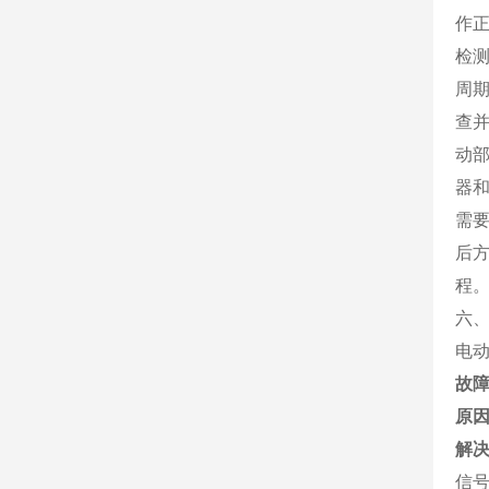
作
检
周
查
动
器
需
后
程
六
电
故
原
解
信