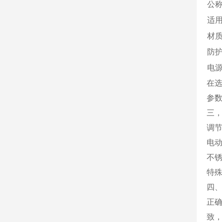
公称
适
材
防
电
在
参
三
调节
电
不锈
特
四
正
致