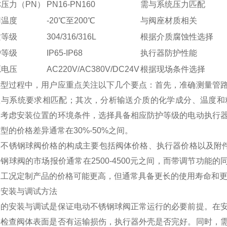
压力（PN）
PN16-PN160
需与系统压力匹配
用温度
-20℃至200℃
与阀座材质相关
质等级
304/316/316L
根据介质腐蚀性选择
护等级
IP65-IP68
执行器防护性能
源电压
AC220V/AC380V/DC24V
根据现场条件选择
选型过程中，用户应重点关注以下几个要点：首先，准确测量管
数与系统要求相匹配；其次，分析输送介质的化学成分、温度和
，考虑安装位置的环境条件，选择具备相应防护等级的电动执行
型的价格差异通常在30%-50%之间。
动不锈钢球阀价格的构成主要包括阀体价格、执行器价格以及附件
钢球阀的市场报价通常在2500-4500元之间，而带调节功能的同
殊工况定制产品的价格可能更高，但通常具备更长的使用寿命和
、安装与调试方法
确的安装与调试是保证电动不锈钢球阀正常运行的必要前提。在
，检查阀体表面是否有运输损伤，执行器外壳是否完好。同时，