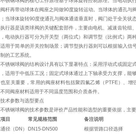
动不锈钢球阀的核心工作原理基于球体旋转控制原理。当电动执
，阀杆再带动球体在阀座之间做90度旋转运动。当球体的通孔与
过；当球体旋转90度使通孔与阀体通道垂直时，阀门处于全关状
动执行器是该类球阀的关键配套部件，主要由电机、减速齿轮组
同，电动执行器可分为开关型（两位式）和调节型（比例式）两
，适用于简单的开关控制场景；调节型执行器则可以根据输入信号
控制的工艺系统。
动不锈钢球阀的结构设计具有以下显著特点：采用浮动式或固定
力，适用于中低压工况；固定式球体通过上下轴承受力支撑，能
也至关重要，常用的阀座材料包括聚四氟乙烯（PTFE）、增
，不同阀座材料适用于不同温度范围和介质条件。
、技术参数与选型要点
动不锈钢球阀的技术参数是评价产品性能和选型的重要依据，主
数项目
常见规格范围
备注说明
通径（DN）
DN15-DN500
根据管路口径选择