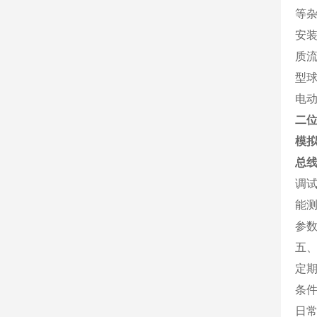
等
安
质
型
电
二
模
总
调
能
参
五
定
条
日