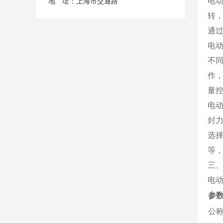
电
地 址：上海市交通路
转
通
电
不
作
量
电
封
选择
等
三
电
参
公称