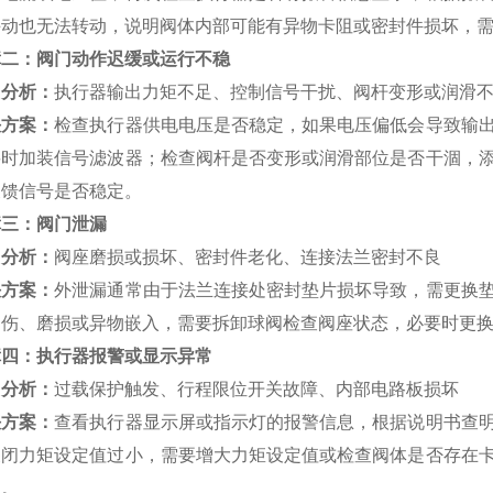
手动也无法转动，说明阀体内部可能有异物卡阻或密封件损坏，
障二：阀门动作迟缓或运行不稳
因分析：
执行器输出力矩不足、控制信号干扰、阀杆变形或润滑
决方案：
检查执行器供电电压是否稳定，如果电压偏低会导致输
要时加装信号滤波器；检查阀杆是否变形或润滑部位是否干涸，
反馈信号是否稳定。
障三：阀门泄漏
因分析：
阀座磨损或损坏、密封件老化、连接法兰密封不良
决方案：
外泄漏通常由于法兰连接处密封垫片损坏导致，需更换
划伤、磨损或异物嵌入，需要拆卸球阀检查阀座状态，必要时更
障四：执行器报警或显示异常
因分析：
过载保护触发、行程限位开关故障、内部电路板损坏
决方案：
查看执行器显示屏或指示灯的报警信息，根据说明书查
关闭力矩设定值过小，需要增大力矩设定值或检查阀体是否存在
换。