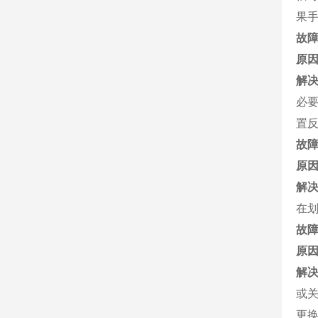
果
故
原
解
必
置
故
原
解
在
故
原
解
或
更