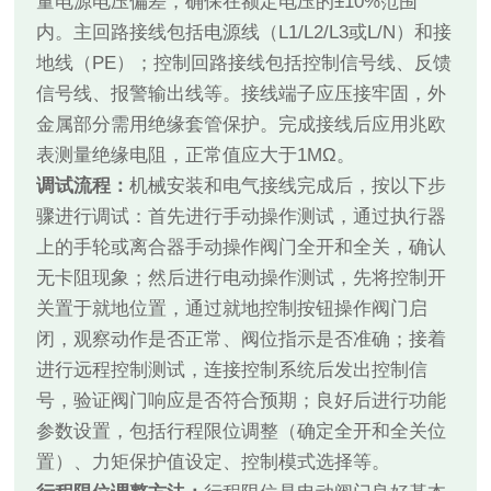
量电源电压偏差，确保在额定电压的±10%范围
内。主回路接线包括电源线（L1/L2/L3或L/N）和接
地线（PE）；控制回路接线包括控制信号线、反馈
信号线、报警输出线等。接线端子应压接牢固，外
金属部分需用绝缘套管保护。完成接线后应用兆欧
表测量绝缘电阻，正常值应大于1MΩ。
调试流程：
机械安装和电气接线完成后，按以下步
骤进行调试：首先进行手动操作测试，通过执行器
上的手轮或离合器手动操作阀门全开和全关，确认
无卡阻现象；然后进行电动操作测试，先将控制开
关置于就地位置，通过就地控制按钮操作阀门启
闭，观察动作是否正常、阀位指示是否准确；接着
进行远程控制测试，连接控制系统后发出控制信
号，验证阀门响应是否符合预期；良好后进行功能
参数设置，包括行程限位调整（确定全开和全关位
置）、力矩保护值设定、控制模式选择等。