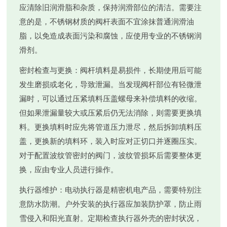
应清除旧润滑脂和杂质，保持润滑部位的清洁。需要注
意的是，不锈钢材质的阀杆表面不宜涂抹普通润滑油
脂，以免造成表面污染和腐蚀，应使用专业的不锈钢润
滑剂。
密封检查与更换
：阀杆填料是易损件，长期使用后可能
发生磨损或老化，导致泄漏。当发现阀杆部位有轻微泄
漏时，可以通过压紧填料压盖螺母来补偿填料的收缩。
但如果泄漏量较大或压紧后仍无法消除，则需要更换填
料。更换填料时应先将管道压力泄尽，然后拆卸填料压
盖，更换新的填料环，装入时应对正切口并逐圈压实。
对于配置波纹管密封的阀门，波纹管损坏后需要整体更
换，应由专业人员进行操作。
执行器维护
：电动执行器是精密机电产品，需要特别注
意防水防潮。户外安装的执行器应加装防护罩，防止雨
雪侵入和阳光直射。定期检查执行器外壳的密封状况，