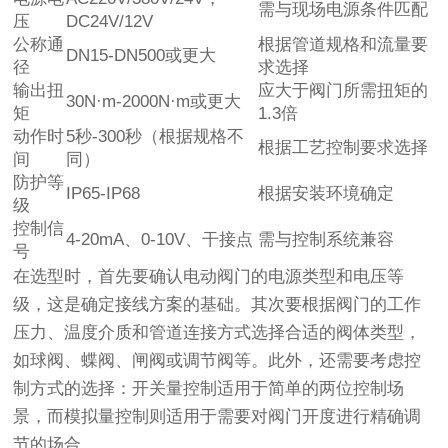
需与现场电源条件匹配
压
DC24V/12V
公称通
根据管道规格和流量要
DN15-DN500或更大
径
求选择
输出扭
应大于阀门所需扭矩的
30N·m-2000N·m或更大
矩
1.3倍
动作时
5秒-300秒（根据规格不
根据工艺控制要求选择
间
同）
防护等
IP65-IP68
根据安装环境确定
级
控制信
4-20mA、0-10V、干接点
需与控制系统兼容
号
在选型时，首先要确认电动阀门的电源类型和电压等
级，这是确定接线方案的基础。其次要根据阀门的工作
压力、温度介质和管道连接方式选择合适的阀体类型，
如球阀、蝶阀、闸阀或调节阀等。此外，还需要考虑控
制方式的选择：开关量控制适用于简单的两位控制场
景，而模拟量控制则适用于需要对阀门开度进行精确调
节的场合。