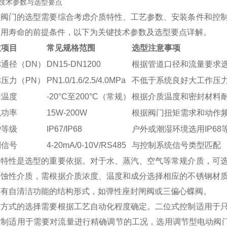
技术参数与选型要点
动阀门的选型需要综合考虑介质特性、工艺参数、安装条件和控
使用寿命的前提条件，以下为关键技术参数及选型要点详解。
数项目
常见规格范围
选型注意事项
通径（DN）
DN15-DN1200
根据管道口径和流量要求
压力（PN）
PN1.0/1.6/2.5/4.0MPa
不低于系统良好大工作压
用温度
-20°C至200°C（常规）
根据介质温度和密封材料
机功率
15W-200W
根据阀门扭矩需求和动作
护等级
IP67/IP68
户外或潮湿环境选用IP68
制信号
4-20mA/0-10V/RS485
与控制系统信号类型匹配
质特性是选型的重要依据。对于水、蒸汽、空气等常规介质，可
腐蚀性介质，需根据介质浓度、温度和成分选择相应的不锈钢材
具有自清洁功能的结构形式，如弹性座封闸阀或三偏心蝶阀。
制方式的选择需要根据工艺自动化程度确定。二位式控制适用于
控制适用于需要对流量进行精确调节的工况，选用调节型电动阀门