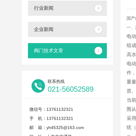
行业新闻
国产
一、
企业新闻
电
组
阀门技术文章
高
电
件
联系热线
重
021-56052589
质
当前
围从
微信号：13761132321
采用
手 机：13761132321
统（
邮 箱：yh45325@163.com