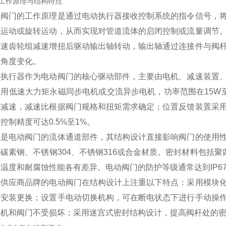
工作原理与结构特点
动阀门的工作原理是通过电动执行器接收控制系统的指令信号，
线运动或旋转运动，从而实现对管道流体的启闭控制或流量调节
减速齿轮组减速增扭后驱动输出轴转动，输出轴通过连接件与阀
转角度变化。
动执行器作为电动阀门的核心驱动部件，主要由电机、减速装置
用低速大力矩永磁同步电机或交流异步电机，功率范围在15W
杆减速，减速比根据阀门规格和扭矩需求确定；位置反馈装置采
控制精度可达0.5%至1%。
体是电动阀门的流体通道部件，其结构设计直接影响阀门的使用
碳素钢、不锈钢304、不锈钢316或合金材质。密封材料包括聚
温度和耐腐蚀性能各有差异。电动阀门的防护等级通常达到IP67
产供应商品牌的电动阀门在结构设计上注重以下特点：采用模块
场安装更换；设置手电动切换机构，可在断电状态下进行手动操
电机和阀门不受损坏；采用迷宫式密封结构设计，提高阀杆处的