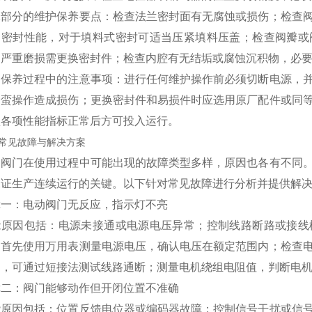
体部分的维护保养要点：检查法兰密封面有无腐蚀或损伤；检查
的密封性能，对于填料式密封可适当压紧填料压盖；检查阀瓣或
，严重磨损需更换密封件；检查内腔有无结垢或腐蚀沉积物，必
护保养过程中的注意事项：进行任何维护操作前必须切断电源，
野蛮操作造成损伤；更换密封件和易损件时应选用原厂配件或同
认各项性能指标正常后方可投入运行。
常见故障与解决方案
动阀门在使用过程中可能出现的故障类型多样，原因也各有不同
保证生产连续运行的关键。以下针对常见故障进行分析并提供解
障一：电动阀门无反应，指示灯不亮
能原因包括：电源未接通或电源电压异常；控制线路断路或接线
：首先使用万用表测量电源电压，确认电压在额定范围内；检查
固，可通过短接法测试线路通断；测量电机绕组电阻值，判断电
障二：阀门能够动作但开闭位置不准确
能原因包括：位置反馈电位器或编码器故障；控制信号干扰或信