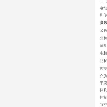
三、
电
和
参
公称
公称
适
电
防
控
介
于
择
控
节