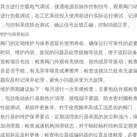
；其次进行空载电气调试，接通电源后操作控制信号，观察阀门
后进行负载调试，在工艺系统投入使用前进行实际运行测试，记
试，与控制系统联合测试，确认信号反馈正确，控制功能正常。
维护与保养知识
动阀门的定期维护与保养是延长使用寿命、确保运行可靠性的必
护时间、维护内容、发现的问题及处理措施等信息，便于追踪设
常巡检项目包括：检查阀门外观有无锈蚀、损伤或异常振动；检
声音是否平稳，有无异常噪音或摩擦声；检查连接法兰处有无渗
问题应及时记录并处理，避免小问题演变为大故障。
期维护周期建议如下：每月进行一次常规检查，主要包括外观检
查，包括电动执行器散热片清理、接线端子紧固、防水密封圈检
作性能测试、易损件更换等。对于使用频率高或工况恶劣的阀门
动执行器的维护保养要点：定期清理执行器表面的灰尘和油污，
添加润滑脂；检查减速机构润滑状态，对于蜗轮蜗杆结构应定期
化或损坏应及时更换；检查电位器或编码器的位置反馈精度，必