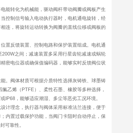
将电能转化为机械能，驱动阀杆带动阀瓣或阀板产生
。当控制信号输入电动执行器时，电机通电旋转，经
杆相连，将旋转运动转换为阀瓣的直线位移或阀板的
、位置反馈装置、控制电路和保护装置组成。电机通
至200W之间；减速装置多采用行星齿轮减速或蜗轮
用精密电位器或确保值编码器，能够实时反馈阀位状
性能。阀体材质可根据介质特性选择灰铸铁、球墨铸
四氟乙烯（PTFE）、柔性石墨、橡胶等多种选择，
或IP68，能够适应潮湿、多尘等恶劣工况环境。
化设计理念，执行器与阀体采用标准法兰连接，便于
作；内置过载保护功能，当阀门卡阻时自动停止，保
密封可靠性。