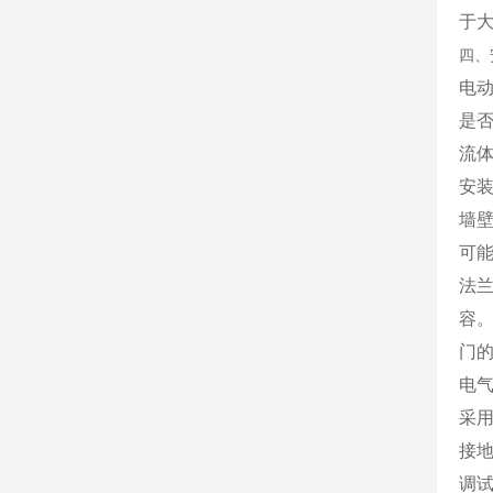
于
四、
电
是
流
安
墙
可
法
容
门
电
采
接
调