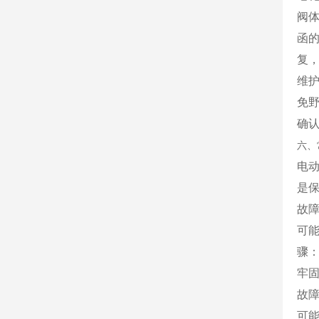
阀
函
复
维
免
确
六、
电
是
故
可
骤
牢
故
可