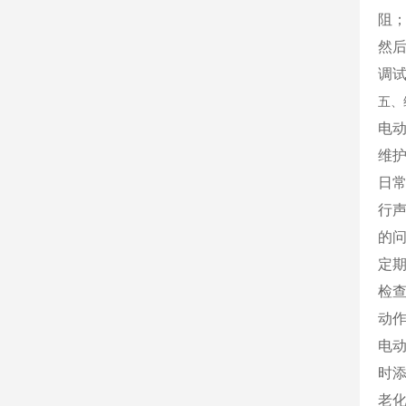
阻
然
调
五、
电
维
日
行
的
定
检
动
电
时
老