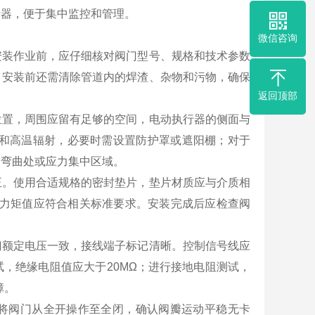
行器，便于集中监控和管理。
微信咨询
安装作业前，应仔细核对阀门型号、规格和技术参数
。安装前还需清除管道内的焊渣、杂物和污物，确保
返回顶部
位置，周围应留有足够的空间，电动执行器的侧面与
淋和高温辐射，必要时需设置防护罩或遮阳棚；对于
道弯曲处或应力集中区域。
正。使用合适规格的密封垫片，垫片材质应与介质相
终力矩值应符合相关标准要求。安装完成后应检查阀
门额定电压一致，接线端子标记清晰。控制信号线应
，绝缘电阻值应大于20MΩ；进行接地电阻测试，
障。
将阀门从全开操作至全闭，确认阀瓣运动平稳无卡