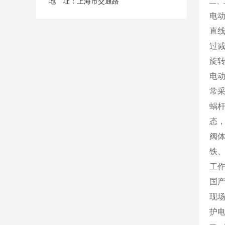
地 址：上海市交通路
二、
电
直
过
旋
电
常采
蜗
态，
阀
铁、
工作
国
现
护