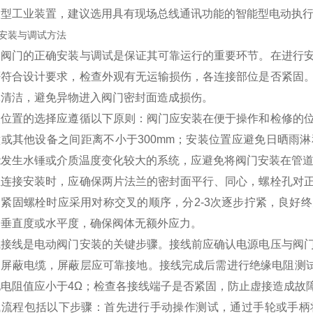
大型工业装置，建议选用具有现场总线通讯功能的智能型电动执
安装与调试方法
动阀门的正确安装与调试是保证其可靠运行的重要环节。在进行
否符合设计要求，检查外观有无运输损伤，各连接部位是否紧固
体清洁，避免异物进入阀门密封面造成损伤。
装位置的选择应遵循以下原则：阀门应安装在便于操作和检修的
壁或其他设备之间距离不小于300mm；安装位置应避免日晒雨
能发生水锤或介质温度变化较大的系统，应避免将阀门安装在管
兰连接安装时，应确保两片法兰的密封面平行、同心，螺栓孔对
。紧固螺栓时应采用对称交叉的顺序，分2-3次逐步拧紧，良好
的垂直度或水平度，确保阀体无额外应力。
气接线是电动阀门安装的关键步骤。接线前应确认电源电压与阀
用屏蔽电缆，屏蔽层应可靠接地。接线完成后需进行绝缘电阻测试
地电阻值应小于4Ω；检查各接线端子是否紧固，防止虚接造成故
试流程包括以下步骤：首先进行手动操作测试，通过手轮或手柄