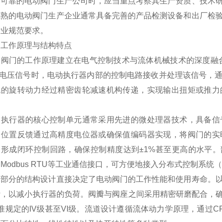
择可靠的电动阀门生产公司时，应当重点考察其生产资质、技术
成熟的电动阀门生产企业通常具备完善的产品检测设备和出厂检
行业规范要求。
、工作原理与结构特点
阀门的工作原理建立在电气控制技术与流体机械技术的深度融合基
0V电压信号时，电动执行器内部的控制电路接收并处理该信号，
机的旋转动力经过精密齿轮减速机构传递，实现输出扭矩或推力
。
动执行器的核心控制单元通常采用先进的微处理器技术，具备信
。位置反馈通过高精度电位器或确保值编码器实现，将阀门的实
形成闭环控制回路，确保控制精度达到±1%甚至更高的水平。部分
Modbus RTU等工业通信接口，可方便地接入分布式控制系统
体部分的结构设计直接决定了电动阀门的工作性能和使用寿命。
，以减小执行器的负荷。阀瓣与阀座之间采用精密研磨配合，确保良好
准规定的IV级甚至VI级。流道设计遵循流体动力学原理，通过