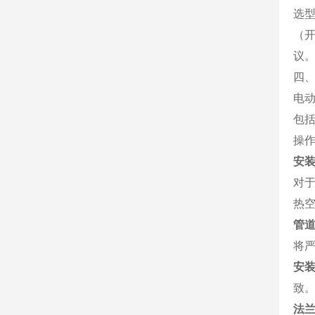
选
（
议
四
电
包
操
安
对
热
管
将
安
致
法