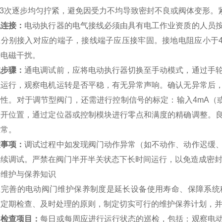
-3次逐步均匀拧紧，避免因受力不均导致密封不良或阀体变形。
气连接：
电动执行器的电气接线必须由具有电工作业资质的人员
应分别接入对应的端子，接线端子应压接牢固。接地电阻应小于
少电磁干扰。
试步骤：
通电调试前，应将电动执行器切换至手动模式，通过手
试运行，观察电机运转是否平稳，有无异常声响。确认无异常后
性。对于调节型阀门，还需进行控制信号的标定：输入4mA（或0
全开位置，通过定位器或控制模块进行零点和满度的精确调整。
正常。
意事项：
调试过程中如发现阀门动作异常（如不动作、动作迟缓
继续调试。严禁在阀门半开半关状态下长时间运行，以免造成密
、维护与保养知识
立完善的电动阀门维护保养制度是延长设备使用寿命、保障系统
、定期检查、及时处理的原则，制定切实可行的维护保养计划，
常检查项目：
每日或每周应进行运行状态的巡检，包括：观察电