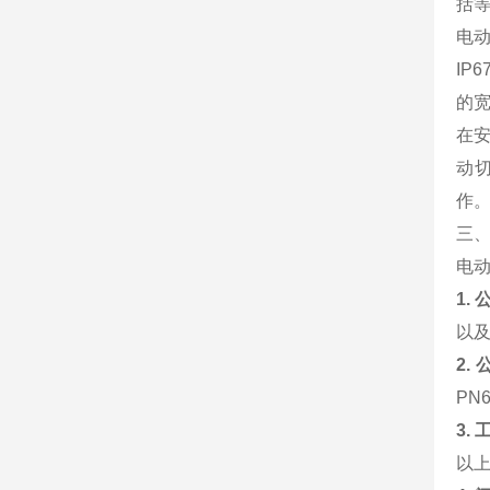
括
电
IP
的
在
动
作
三
电
1.
以及
2.
PN
3.
以上