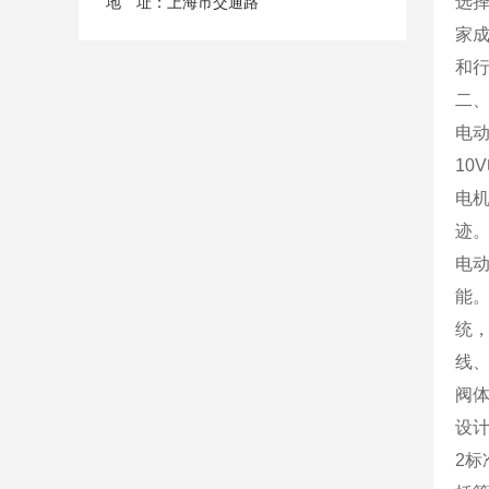
选
地 址：上海市交通路
家
和
二
电动
1
电
迹
电
能
统，
线、
阀
设计
2标