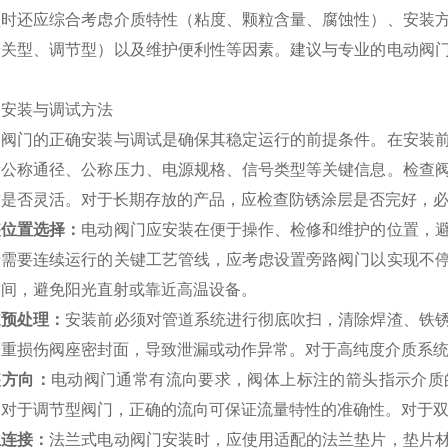
型时还应综合考虑介质特性（粘度、颗粒含量、腐蚀性）、安装
开关型、调节型）以及维护便利性等因素。建议与专业的电动阀
。
、安装与调试方法
动阀门的正确安装与调试是确保其稳定运行的前提条件。在安装
括公称通径、公称压力、电源规格、信号类型等关键信息。检查
作是否灵活。对于长期存放的产品，应检查防锈涂层是否完好，
装位置选择：
电动阀门应安装在便于操作、检修和维护的位置，
于需要连续运行的关键工艺管线，应考虑设置旁路阀门以实现不
空间，避免阳光直射或靠近高温设备。
道预处理：
安装前必须对管道系统进行彻底吹扫，清除焊渣、铁
严重损伤阀座密封面，导致泄漏或动作异常。对于高纯度介质系
装方向：
电动阀门通常有流向要求，阀体上标注的箭头指示介质
。对于调节型阀门，正确的流向可保证流量特性的准确性。对于
兰连接：
法兰式电动阀门安装时，应使用适配的法兰垫片，垫片