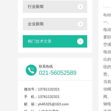
行业新闻
电动
一
企业新闻
电
要
阀门技术文章
空
电
出
联系热线
统
021-56052589
势
当
动
微信号：13761132321
阀
手 机：13761132321
钢
邮 箱：yh45325@163.com