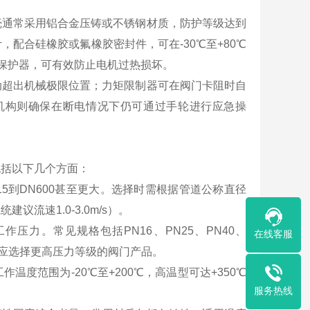
壳通常采用铝合金压铸或不锈钢材质，防护等级达到
，配合硅橡胶或氟橡胶密封件，可在-30℃至+80℃
保护器，可有效防止电机过热损坏。
动超出机械极限位置；力矩限制器可在阀门卡阻时自
机构则确保在断电情况下仍可通过手轮进行应急操
包括以下几个方面：
5到DN600甚至更大。选择时需根据管道公称直径
流速1.0-3.0m/s）。
压力。常见规格包括PN16、PN25、PN40、
在线客服
下应选择更高压力等级的阀门产品。
度范围为-20℃至+200℃，高温型可达+350℃
服务热线