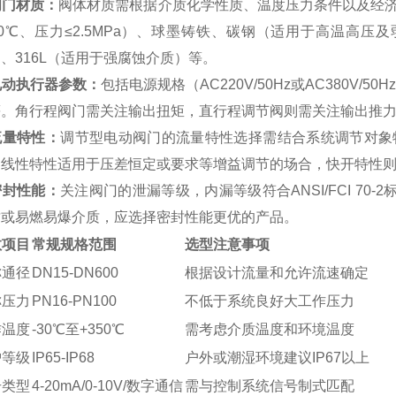
 阀门材质：
阀体材质需根据介质化学性质、温度压力条件以及经
00℃、压力≤2.5MPa）、球墨铸铁、碳钢（适用于高温高压及
、316L（适用于强腐蚀介质）等。
 电动执行器参数：
包括电源规格（AC220V/50Hz或AC380V
等。角行程阀门需关注输出扭矩，直行程调节阀则需关注输出推
 流量特性：
调节型电动阀门的流量特性选择需结合系统调节对象
，线性特性适用于压差恒定或要求等增益调节的场合，快开特性
 密封性能：
关注阀门的泄漏等级，内漏等级符合ANSI/FCI 70-
质或易燃易爆介质，应选择密封性能更优的产品。
数项目
常规规格范围
选型注意事项
称通径
DN15-DN600
根据设计流量和允许流速确定
称压力
PN16-PN100
不低于系统良好大工作压力
作温度
-30℃至+350℃
需考虑介质温度和环境温度
护等级
IP65-IP68
户外或潮湿环境建议IP67以上
号类型
4-20mA/0-10V/数字通信
需与控制系统信号制式匹配