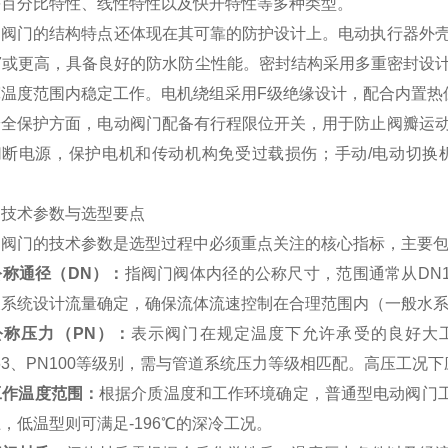
等百分比特性、线性特性以及快开特性等多种类型。
动阀门的结构特点还体现在其可靠的防护设计上。电动执行器外
67或更高，具备良好的防水防尘性能。密封结构采用多重密封设计
宽温度范围内稳定工作。电机绕组采用F级绝缘设计，配合内置热
安全保护方面，电动阀门配备有行程限位开关，用于防止阀瓣运
切断电源，保护电机和传动机构免受过载损伤；手动/电动切换
。
、技术参数与选型要点
动阀门的技术参数是选型过程中必须重点关注的核心指标，主要
 公称通径（DN）：
指阀门阀体内径的公称尺寸，范围通常从DN1
系统设计流量确定，确保流体流速控制在合理范围内（一般水系统建议
 公称压力（PN）：
表示阀门在规定温度下允许承受的良好大工作
63、PN100等级别，需与管道系统压力等级相匹配。高压工况
 工作温度范围：
根据介质温度和工作环境确定，普通型电动阀门工作温
，低温型则可满足-196℃的深冷工况。