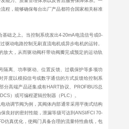
研发能力、质量管理体系以及售后服务保障体系。一
验流程，能够确保每台出厂产品都符合国家相关标准
础之上。当控制系统发出4-20mA电流信号或0-
通过驱动电路控制无刷直流电机或异步电机的运转。
的放大，从而驱动阀杆带动阀瓣完成预定的运动轨
号隔离、功率驱动、位置反馈、过载保护等多项功
时开度以模拟信号或数字通信的方式反馈给控制系
高端产品还集成有HART协议、PROFIBUS总
（DCS）或可编程逻辑控制器（PLC）。
以电动调节阀为例，其阀体内部通常采用平衡式结构
的密封性能，泄漏等级可达到ANSI/FCI 70-
CFD仿真优化，使阀门具备合理的流量特性曲线，包