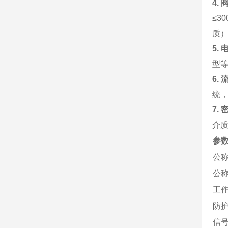
4.
≤3
质）
5.
型
6.
统
7.
介
参
公
公
工
防
信