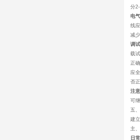
分2
电
线
减
调
载
正确
应
否
注
可
五
建
主
日