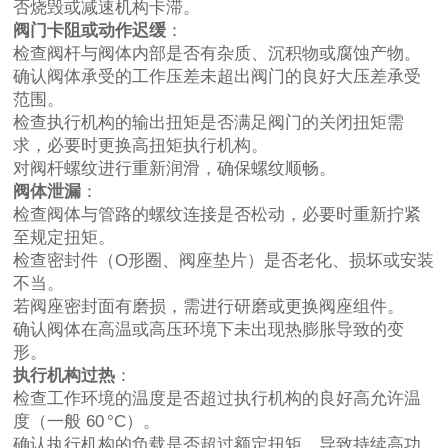
否烧毁或减速机构卡滞。
阀门卡阻或动作迟缓
：
检查阀杆与阀体内部是否有杂质、沉积物或腐蚀产物。
确认阀体承受的工作压差未超出阀门的良好大压差承受
范围。
检查执行机构的输出扭矩是否满足阀门的关闭扭矩需
求，必要时更换高扭矩执行机构。
对阀杆螺纹进行重新润滑，确保螺纹顺畅。
阀体泄漏
：
检查阀体与管路的螺纹连接是否松动，必要时重新拧紧
至规定扭矩。
检查密封件（O形圈、阀座垫片）是否老化、损坏或安装
不当。
若阀座密封面有磨损，需进行研磨或更换阀座组件。
确认阀体在高温或高压环境下未出现热膨胀导致的变
形。
执行机构过热
：
检查工作环境的温度是否超过执行机构的良好高允许温
度（一般 60 °C）。
确认执行机构的负载是否超过额定扭矩，导致持续高功