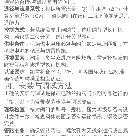
选定符合PN与温度范围的阀门。
通径与流量系数
：根据所需流量（Q）和压降（ΔP）计
算流量系数（Cv），确保阀门在设计工况下能够满足流
通能力。
控制方式
：若系统需要比例调节，选用调节型执行机
构；若仅需二位开关，选用开关型即可。
供电条件
：现场供电电压必须与阀门额定电压匹配，并
考虑电源的稳压与防雷措施。
环境因素
：潮湿、多尘或爆炸危险场所，需选择相应的
防护等级和防爆型执行机构。
认证要求
：如需符合ISO、CE、UL等国际或行业标准，
确保选型时满足相应认证。
四、安装与调试方法
正确的安装与调试是保证电动丝扣阀门长期可靠运行的
前提。以下为常规安装步骤与调试要点：
现场检查
：核对阀门的型号、规格、压力等级是否与设
计文件一致；检查阀体表面是否有运输损伤，螺纹是否
完整。
管路准备
：确保管路清洁，螺纹孔内无残余油污或金属