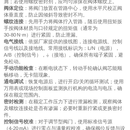
屑；若使用螺纹密封剂，应均匀涂抹在阀体螺纹上。
阀体定位
：将阀门放置在管路中心，使用水平尺校正阀
体垂直度，防止因倾斜导致密封不均。
螺纹连接
：先用手力将阀体拧入管路，随后使用扭矩扳
手按阀体材质与口径规定的扭矩值（通常为
30‑80 N·m）进行紧固，防止泄漏。
电气接线
：依据厂家提供的接线图，连接电源线、控制
信号线以及接地线。常用接线标识为：L/N（电源），
A/B（控制信号），⏚（接地）。确保所有端子紧固，避
免松动。
手动功能检查
：在断电状态下，转动手轮确认阀芯能顺
畅移动，无卡阻现象。
通电调试
：恢复电源后，进行开启/关闭循环测试；使用
万用表或现场控制面板监测执行机构的电流与电压，确
保在额定范围内。
密封检测
：在额定工作压力下进行泄漏检测，观察阀体
及螺纹连接处是否有渗漏；必要时重新拧紧或更换密封
件。
控制信号校准
：对于调节型阀门，使用标准信号源
（4‑20 mA）进行零点与满量程校准，确保阀位反馈与设