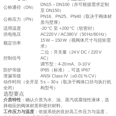
DN15 – DN100（亦可根据需求定制
公称通径（DN）
至 DN150）
PN16、PN25、PN40（取决于阀体材
公称压力（PN）
质与壁厚）
适用温度
-20 °C 至 +200 °C（软密封）
供电电压
AC220 V / AC380 V（50 Hz/60 Hz）
15 W – 150 W（视阀体尺寸与扭矩需
额定功率
求）
二位：开关量（24 V DC / 220 V
控制信号
AC）
调节型：4‑20 mA、0‑10 V
防护等级
IP65（标准），可选 IP67
泄漏等级
ANSI Class IV（≤0.01 % CV）
动作时间（全开至
5 s – 30 s（取决于阀体口径与执行机
全闭）
构型号）
选型要点
介质特性
：确认介质为水、油、蒸汽或腐蚀性液体，选
择相应的阀体材质和密封材料。
工作压力与温度
：依据系统的良好高工作压力与温度，