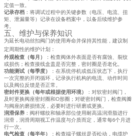
定值一致。
记录存档
：将调试过程中的关键参数（电压、电流、扭
矩、泄漏量等）记录在设备档案中，以备后续维护参
考。
五、维护与保养知识
为延长电动丝扣阀门的使用寿命并保持其性能，建议制
定周期性的维护计划：
外观检查（每月）
：检查阀体外表面是否有腐蚀、裂纹
或损伤；检查接线盒盖是否完整，密封圈是否老化。
功能测试（每季度）
：在系统停机或低压状态下，执行
一次完整的开闭循环，记录执行机构的电流、动作时间
以及阀位反馈是否正常。
密封件更换（每年或根据使用环境）
：对软密封阀门，
及时更换阀座密封圈和O形圈；对硬密封阀门，检查阀瓣
与阀座的磨损情况，必要时进行研磨或更换。
润滑保养
：阀杆螺纹和轴承部位使用耐高温润滑脂进行
润滑，润滑周期视工作温度与介质而定，通常每6个月进
行一次。
电气检查（每半年）
：检查端子螺丝是否松动，电缆护