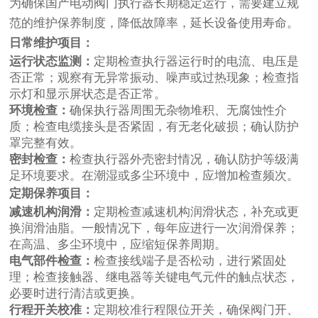
为确保国产电动阀门执行器长期稳定运行，需要建立规
范的维护保养制度，降低故障率，延长设备使用寿命。
日常维护项目：
运行状态监测：
定期检查执行器运行时的电流、电压是
否正常；观察有无异常振动、噪声或过热现象；检查指
示灯和显示屏状态是否正常。
环境检查：
确保执行器周围无杂物堆积、无腐蚀性介
质；检查电缆接头是否紧固，有无老化破损；确认防护
罩完整有效。
密封检查：
检查执行器外壳密封情况，确认防护等级满
足环境要求。在潮湿或多尘环境中，应增加检查频次。
定期保养项目：
减速机构润滑：
定期检查减速机构润滑状态，补充或更
换润滑油脂。一般情况下，每年应进行一次润滑保养；
在高温、多尘环境中，应缩短保养周期。
电气部件检查：
检查接线端子是否松动，进行紧固处
理；检查接触器、继电器等关键电气元件的触点状态，
必要时进行清洁或更换。
行程开关校准：
定期校准行程限位开关，确保阀门开、