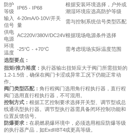
防护
根据安装环境选择，户外或
IP65 - IP68
等级
潮湿环境应选高防护等级
输入
4-20mA/0-10V/开关
需与控制系统信号类型匹配
信号
量
供电
AC220V/380V/DC24V
根据现场电源条件选择
电源
环境
-25℃ - +70℃
需考虑现场实际温度范围
温度
选型要点：
扭矩/推力裕度：
执行器输出扭矩应大于阀门所需扭矩的
1.2-1.5倍，确保在阀门卡涩或异常工况下仍能正常动
作。
阀门类型匹配：
角行程阀门选用角行程执行器，直行程
阀门选用直行程执行器，不可混用。
控制方式：
根据工艺控制要求选择开关型、调节型或总
线通讯型执行器。调节型执行器需具备闭环控制功能和
位置反馈信号。
防爆要求：
在易燃易爆环境中，必须选用相应防爆等级
的执行器产品，如ExdIIBT4或更高等级。