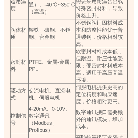
适用温
需要采用耐温合金或
通）、-40℃~350℃
度
特殊密封材料，导致
（高温）
价格上升。
不锈钢阀门因材料成
阀体材
铸铁、碳钢、不锈
本和防腐性能优于普
质
钢、合金钢
通碳钢，价格相对较
高。
软密封材料成本低，
但耐温、耐压性能受
密封材
PTFE、金属-金属、
限；硬密封材料成本
料
PPL
高，适用于高压高温
环境。
伺服电机提供更高的
驱动方
交流电机、直流电
定位精度和响应速
式
机、伺服电机
度，价格相对更高。
4-20mA、0-10V、
数字通讯接口需要额
控制信
数字通讯
外的通讯模块，增加
号
（Modbus、
成本。
Profibus）
高防护等级要求密封