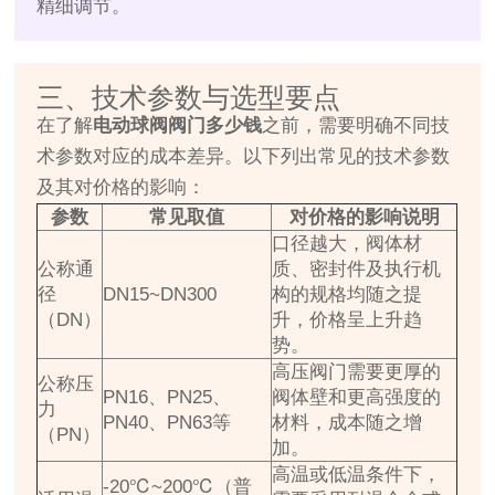
精细调节。
三、技术参数与选型要点
在了解
电动球阀阀门多少钱
之前，需要明确不同技
术参数对应的成本差异。以下列出常见的技术参数
及其对价格的影响：
参数
常见取值
对价格的影响说明
口径越大，阀体材
公称通
质、密封件及执行机
径
DN15~DN300
构的规格均随之提
（DN）
升，价格呈上升趋
势。
高压阀门需要更厚的
公称压
PN16、PN25、
阀体壁和更高强度的
力
PN40、PN63等
材料，成本随之增
（PN）
加。
高温或低温条件下，
-20℃~200℃（普