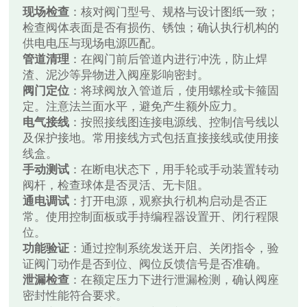
现场检查
：核对阀门型号、规格与设计图纸一致；
检查阀体表面是否有损伤、锈蚀；确认执行机构的
供电电压与现场电源匹配。
管道清理
：在阀门前后管道内进行冲洗，防止焊
渣、泥沙等异物进入阀座影响密封。
阀门定位
：将球阀放入管道后，使用螺栓或卡箍固
定。注意法兰面水平，避免产生额外应力。
电气接线
：按照接线图连接电源线、控制信号线以
及保护接地。常用接线方式包括直接接线或使用接
线盒。
手动测试
：在断电状态下，用手轮或手动装置转动
阀杆，检查球体是否灵活、无卡阻。
通电调试
：打开电源，观察执行机构启动是否正
常。使用控制面板或手持编程器设置开、闭行程限
位。
功能验证
：通过控制系统发送开启、关闭指令，验
证阀门动作是否到位、阀位反馈信号是否准确。
泄漏检查
：在额定压力下进行泄漏检测，确认阀座
密封性能符合要求。