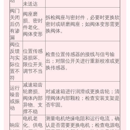
动
未送达
阀门
阀座磨
关闭
拆检阀座与密封件，必要时更换软
损、密封
后仍
密封或研磨阀座；如阀体变形需更
件老化、
有渗
换阀体。
阀体变形
漏
阀位
反馈
位置传感
检查位置传感器的接线与信号输
与实
器损坏、
出；对限位开关进行重新校准或更
际位
限位开关
换传感器。
置不
调节不当
符
减速箱齿
运行
轮磨损、
对减速箱进行润滑或更换齿轮；清
噪音
阀体内部
理阀体内部颗粒；检查安装支架是
或振
异物、支
否牢固。
动
撑不稳
电机老
测量电机绝缘电阻和运行电流，确
响应
化、供电
认是否需要更换电机；检查电源电