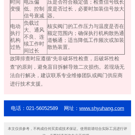
时间
电压偏
压是否符合额定值；检查信号线长
变慢
低、控制
度是否过长，必要时加装信号放大
信号衰减
器。
负载过
电动
核实阀门的工作压力与温度是否在
大、通风
执行
额定范围内；确保执行机构散热通
不良、连
机构
道畅通；适当降低工作频次或加装
续工作时
过热
散热装置。
间过长
故障排查时应遵循“先非破坏性检查，后破坏性检
查”的原则，避免盲目拆解导致二次损伤。若现场无
法自行解决，建议联系专业维修团队或阀门供应商
进行技术支援。
电话：021-56052589 网址：
www.shyuhang.com
本文仅供参考，不构成任何买卖或技术保证。使用前请结合实际工况进行评