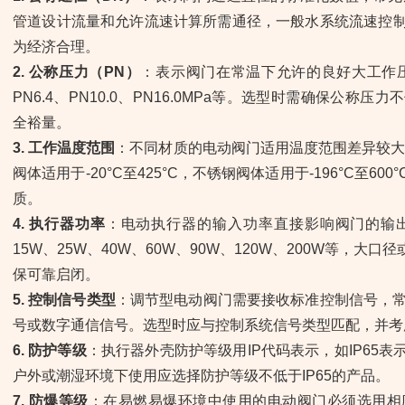
管道设计流量和允许流速计算所需通径，一般水系统流速控制在1-
为经济合理。
2. 公称压力（PN）
：表示阀门在常温下允许的良好大工作压力，
PN6.4、PN10.0、PN16.0MPa等。选型时需确保公
全裕量。
3. 工作温度范围
：不同材质的电动阀门适用温度范围差异较大。铸
阀体适用于-20°C至425°C，不锈钢阀体适用于-196°C至
质。
4. 执行器功率
：电动执行器的输入功率直接影响阀门的输
15W、25W、40W、60W、90W、120W、200W等，
保可靠启闭。
5. 控制信号类型
：调节型电动阀门需要接收标准控制信号，常见类
号或数字通信信号。选型时应与控制系统信号类型匹配，并考
6. 防护等级
：执行器外壳防护等级用IP代码表示，如IP65表
户外或潮湿环境下使用应选择防护等级不低于IP65的产品。
7. 防爆等级
：在易燃易爆环境中使用的电动阀门必须选用相应防爆等