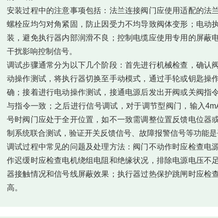
安装过程中的注意事项包括：法兰连接阀门应使用适配的法
螺栓应均匀对角紧固，防止因受力不均导致阀体变形；电动
装，避免执行器内部润滑不良；控制电缆应使用专用的屏蔽
干扰影响控制信号。
调试步骤通常分为以下几个阶段：首先进行机械检查，确认
动操作测试，将执行器切换至手动模式，通过手轮或钥匙操
确；接着进行电动操作测试，接通电源后发出开阀或关阀指
与指令一致；之后进行信号调试，对于调节型阀门，输入4m
号时阀门应处于全开位置，如不一致需调整位置反馈电位器
制系统联合测试，验证开关反馈信号、故障报警信号等功能是
调试过程中常见的问题及处理方法：阀门不动作时应检查电
作迟缓时应检查电机绕组电阻和绝缘状况，排除电源电压不
器接触情况和信号线屏蔽效果；执行器过热保护跳闸时应检
高。