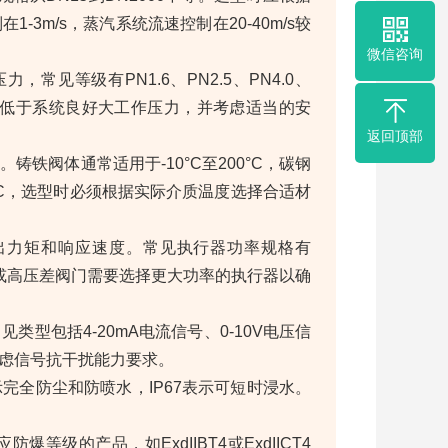
3m/s，蒸汽系统流速控制在20-40m/s较
微信咨询
常见等级有PN1.6、PN2.5、PN4.0、
称压力不低于系统良好大工作压力，并考虑适当的安
返回顶部
铁阀体通常适用于-10°C至200°C，碳钢
600°C，选型时必须根据实际介质温度选择合适材
出力矩和响应速度。常见执行器功率规格有
大口径或高压差阀门需要选择更大功率的执行器以确
型包括4-20mA电流信号、0-10V电压信
虑信号抗干扰能力要求。
示完全防尘和防喷水，IP67表示可短时浸水。
级的产品，如ExdIIBT4或ExdIICT4