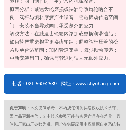
表现：阀门动作时产生异常的机械噪音。
原因分析：减速齿轮磨损或缺油导致齿轮啮合不
良；阀杆与填料摩擦产生噪音；管道振动传递至阀
门；安装不当导致阀门承受额外的应力。
解决方法：在减速齿轮箱内添加或更换润滑油脂；
如齿轮严重磨损需更换齿轮组；调整阀杆压盖的松
紧度至合适范围；加固管道支架，减少振动传递；
重新安装阀门，确保与管道同轴且无额外应力。
电话：021-56052589 网址：www.shyuhang.com
免责声明：
本文仅供参考，不构成任何购买建议或技术承诺。
因产品更新换代，文中技术参数可能与实际产品存在差异，具
体以厂家出厂参数为准。用户在实际应用中应根据自身系统特