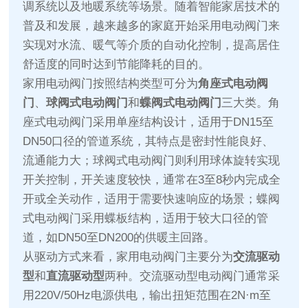
调系统以及地暖系统等场景。随着智能家居技术的
普及和发展，越来越多的家庭开始采用电动阀门来
实现对水流、暖气等介质的自动化控制，提高居住
舒适度的同时达到节能降耗的目的。
家用电动阀门按照结构类型可分为
角座式电动阀
门
、
球阀式电动阀门
和
蝶阀式电动阀门
三大类。角
座式电动阀门采用单座结构设计，适用于DN15至
DN50口径的管道系统，其特点是密封性能良好、
流通能力大；球阀式电动阀门则利用球体旋转实现
开关控制，开关速度较快，通常在3至8秒内完成全
开或全关动作，适用于需要快速响应的场景；蝶阀
式电动阀门采用蝶板结构，适用于较大口径的管
道，如DN50至DN200的供暖主回路。
从驱动方式来看，家用电动阀门主要分为
交流驱动
型
和
直流驱动型
两种。交流驱动型电动阀门通常采
用220V/50Hz电源供电，输出扭矩范围在2N·m至