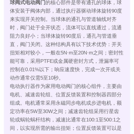
球阀式电动阀门
的核心部件是带有通孔的球体，球
体安装于阀体内部，通过执行器驱动球体旋转90度
来实现开关控制。当球体的通孔与管道轴线对齐
时，阀门处于全开状态，流体可以直线通过，流通
阻力良好小；当球体旋转90度后，通孔与管道垂
直，阀门关闭。这种结构具有以下技术优势：开关
扭矩相对较小，一般在5N·m至20N·m之间；密封性
能可靠，采用PTFE或金属硬密封方式，泄漏率可
控制在0.01%以下；响应速度快，完成一次开或关
动作通常仅需5至10秒。
电动执行器作为家用电动阀门的核心组件，主要由
电机、减速齿轮组、位置反馈装置和控制器四部分
组成。电机通常采用永磁同步电机或步进电机，额
定功率在5W至30W之间；减速齿轮组采用行星齿
轮或蜗轮蜗杆结构，减速比通常在100:1至500:1之
间，以实现所需的输出扭矩；位置反馈装置可以是