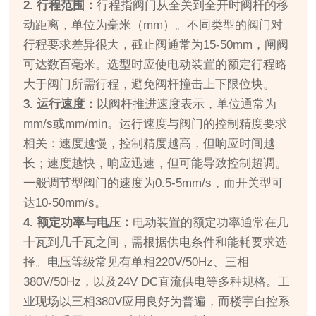
2. 行程范围：
行程指阀门从全关到全开时阀杆的移
动距离，单位为毫米（mm）。不同类型的阀门对
行程要求差异很大，截止阀通常为15-50mm，闸阀
可达数百毫米。选型时应使电动装置的额定行程略
大于阀门所需行程，避免阀杆撞击上下限位块。
3. 运行速度：
以阀杆推进速度表示，单位通常为
mm/s或mm/min。运行速度与阀门的控制精度要求
相关：速度越慢，控制精度越高，但响应时间越
长；速度越快，响应迅速，但可能导致控制超调。
一般调节型阀门的速度为0.5-5mm/s，而开关型可
达10-50mm/s。
4. 额定功率与电压：
电动装置的额定功率通常在几
十瓦到几千瓦之间，需根据供电条件和能耗要求选
择。电压等级常见有单相220V/50Hz、三相
380V/50Hz，以及24V DC直流供电等多种规格。工
业现场以三相380V应用良好为普遍，而楼宇自控系