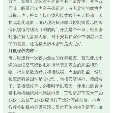
方面：观察电动装置外壳是否有异常发热、变色或
异味；听辨运转声音是否正常，有无异常的摩擦声
或撞击声；检查连接电缆和接线端子有无松动、破
损或老化迹象；确认现场操作箱或控制室显示的阀
位反馈值与现场目测的阀门开度是否一致；检查密
封部位有无渗漏现象。对于安装在室外或潮湿环境
中的装置，还需检查防水密封是否完好。
月度保养内容：
每月应进行一次较为全面的保养检查。首先使用干
燥的压缩空气或软毛刷清除装置表面的灰尘和杂
物，特别是散热鳍片和接线端子周围的积尘。然后
检查所有紧固件是否松动，包括安装螺栓、接线端
子、盖板螺栓等，必要时予以紧固。使用兆欧表测
量电动机绕组对地绝缘电阻，正常情况下应大于20
兆欧，若低于1兆欧应进行干燥处理或检修。检查
行程控制机构是否灵活，限位开关的动作是否准确