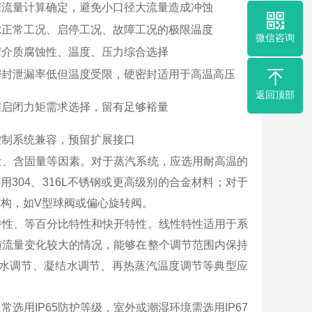
据流量计算确定，避免小口径大流量造成冲蚀
虑正常工况、启停工况、故障工况的极限温度
微信咨询
据介质腐蚀性、温度、压力综合选择
密封泄漏率低但温度受限，硬密封适用于高温高压
返回顶部
据启闭力矩需求选择，留有足够裕量
控制系统兼容，预留扩展接口
量、含固量等因素。对于蒸汽系统，应选用耐高温的
用304、316L不锈钢或更高级别的合金材料；对于
构，如V型球阀或偏心旋转阀。
特性、等百分比特性和快开特性。线性特性适用于系
随流量变化较大的情况，能够在整个调节范围内保持
给水调节、凝结水调节、再热蒸汽温度调节等典型应
用IP65防护等级，室外或潮湿环境需选用IP67