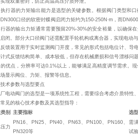
件实现双重密封，防止高温高压介质外泄。
动执行器的力矩输出能力是选型的关键参数。根据阀门类型和口
DN300口径的软密封蝶阀启闭力矩约为150-250N·m，而DN60
行器的输出力矩通常需要预留20%-30%的安全裕量，以确
靠启闭。部分大口径阀门还需配置手轮机构或离合器，实现电动
置反馈装置用于实时监测阀门开度，常见的形式包括电位计、导
位计式反馈结构简单、成本较低，但存在机械磨损和信号漂移问
的优点，分辨率可达0.1%以上，能够满足高精度调节需求。现
现场显示阀位、力矩、报警等信息。
、技术参数与选型要点
电厂电动阀门的选型是一项系统性工程，需要综合考虑介质特性
为常见的核心技术参数及其选型指导：
数类别
主要指标
选
PN16、PN25、PN40、PN63、PN100、PN160、
需
称压力
PN320等
试