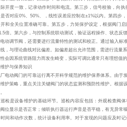
际开度一致，记录动作时间和电流。第三步，信号校验，向执行器
是否对应0%、50%、，线性误差应控制在±1%以内。第四
全开和全关位置准确可靠。第五步，力矩保护设定，根据阀门启
2-1.5倍。第六步，与控制系统联动测试，验证远程操作、状态
于电动调节阀，还需要进行流量特性的测试和校正。通过输入标
曲线，与理论曲线对比偏差。如偏差超出允许范围，需进行流量系
性会因系统管路阻力而发生畸变，实际可调比通常只有理想值的1
、维护与保养知识
电厂电动阀门的可靠运行离不开科学规范的维护保养体系。由于
的维护策略，重点关注关键阀门的状态监测和预防性维护。根据
目。
常巡检是设备维护的基础环节。巡检内容应包括：外观检查阀体
、阀位显示是否正常；倾听执行器运行声音是否平稳，有无异常
行时间和动作次数，统计设备利用率。对于发现的问题应及时记
。