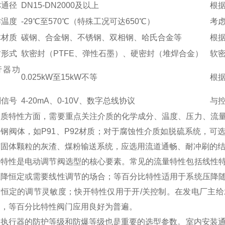
称通径
DN15-DN2000及以上
根
作温度
-29℃至570℃（特殊工况可达650℃）
考
体材质
碳钢、合金钢、不锈钢、双相钢、哈氏合金等
根
封形式
软密封（PTFE、弹性石墨）、硬密封（堆焊合金）
软
行器功
0.025kW至15kW不等
根
制信号
4-20mA、0-10V、数字总线协议
与
介质特性方面，需要重点关注介质的化学成分、温度、压力、流
钢阀体，如P91、P92材质；对于腐蚀性介质如脱硫系统，可选
有固体颗粒的灰渣、煤粉输送系统，应选用流道通畅、耐冲刷的结
量特性是电动调节阀选型的核心要素。常见的流量特性包括线性
压降恒定或需要线性调节的场合；等百分比特性适用于系统压降
对恒定的调节灵敏度；快开特性仅用于开/关控制。在发电厂主
中，等百分比特性阀门应用良好为普遍。
执行器的防护等级和防爆等级也是重要的选型参数。室内安装通常选