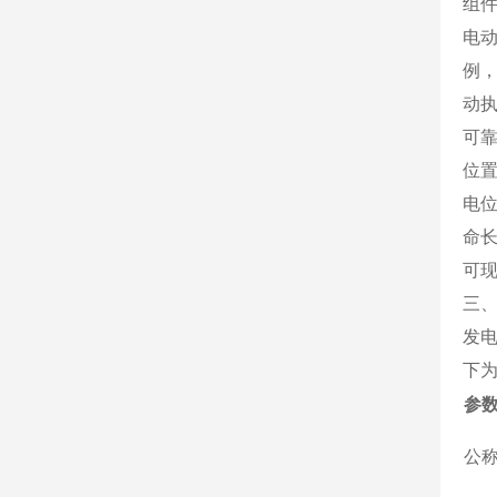
组
电
例，
动执
可
位
电
命长
可
三
发
下
参
公