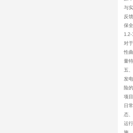
与实
反馈
保
1.
对
性
量特
五
发
险
项
日
态
运
施