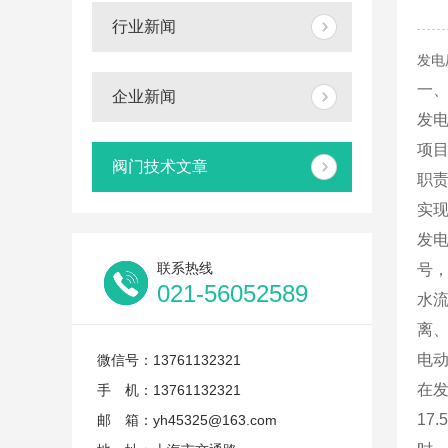
行业新闻
发电
一
企业新闻
发
项
阀门技术文章
职责
实
发电
联系热线
号
021-56052589
水
离
电
微信号：13761132321
在
手 机：13761132321
17
邮 箱：yh45325@163.com