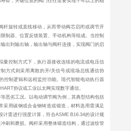
用寿命，关键位置的阀门往往需要实现十年以上的稳
阀杆旋转或直线移动，从而带动阀芯启闭或调节开
矩限制器、位置反馈装置、手动机构等组成。当控制
后输出到输出轴，输出轴与阀杆连接，实现阀门的启
拟量控制方式下，执行器接收连续的电流或电压信
制方式则采用离散的开/关信号或现场总线通信协
，可实现更复杂的控制逻辑和远程监控功能。现代智能电动执行器
HART协议或工业以太网实现数字通信。
作等恶劣工况。以电动调节阀为例，其典型结构包括
常采用碳钢或合金钢铸造或锻造，材料选用需满足
设计需进行强度计算，符合ASME B16.34的设计规
抗介质冲刷和磨损。阀杆采用整体锻造结构，通过波纹管