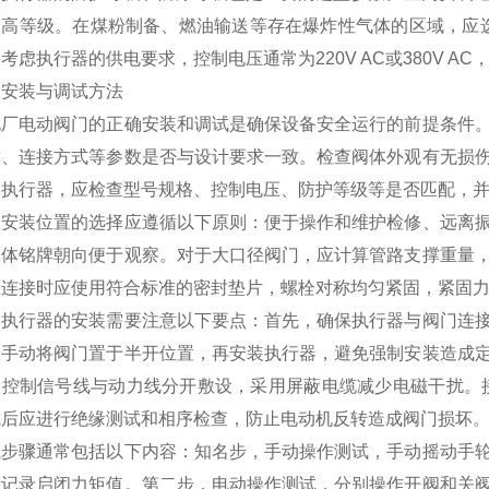
高等级。在煤粉制备、燃油输送等存在爆炸性气体的区域，应选
考虑执行器的供电要求，控制电压通常为220V AC或380V AC，控
、安装与调试方法
电厂电动阀门的正确安装和调试是确保设备安全运行的前提条件
质、连接方式等参数是否与设计要求一致。检查阀体外观有无损
动执行器，应检查型号规格、控制电压、防护等级等是否匹配，
门安装位置的选择应遵循以下原则：便于操作和维护检修、远离
阀体铭牌朝向便于观察。对于大口径阀门，应计算管路支撑重量
兰连接时应使用符合标准的密封垫片，螺栓对称均匀紧固，紧固
动执行器的安装需要注意以下要点：首先，确保执行器与阀门连
应手动将阀门置于半开位置，再安装执行器，避免强制安装造成
，控制信号线与动力线分开敷设，采用屏蔽电缆减少电磁干扰。
成后应进行绝缘测试和相序检查，防止电动机反转造成阀门损坏
试步骤通常包括以下内容：知名步，手动操作测试，手动摇动手
，记录启闭力矩值。第二步，电动操作测试，分别操作开阀和关