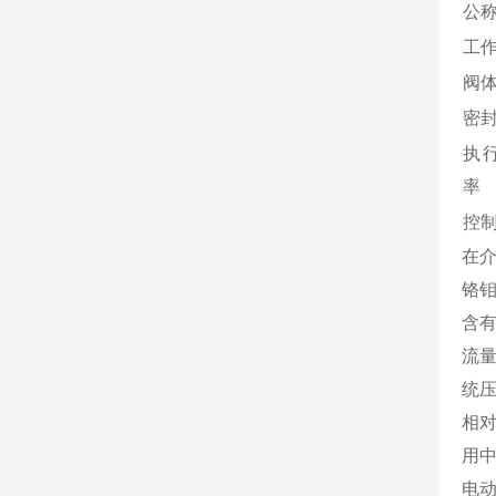
公
工
阀
密
执
率
控
在
铬钼
含
流
统
相
用
电动