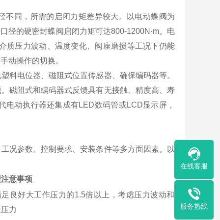
径不同，所需的启闭力矩差异较大。以电动蝶阀为
0口径的硬密封蝶阀启闭力矩可达800-1200N·m。电
保在介质压力波动、温度变化、阀座磨损等工况下仍能
与手动操作的切换。
电塑料电位器、磁阻式位置传感器、确保编码器等。
题。磁阻式和编码器式反馈具有无接触、精度高、寿
代电动执行器还集成有LED数码管或LCD显示屏，
、工况参数、控制要求、安装条件等多方面因素。以
在线客服
型注意事项
满足良好大工作压力的1.5倍以上，考虑压力波动和
服务热线
验压力