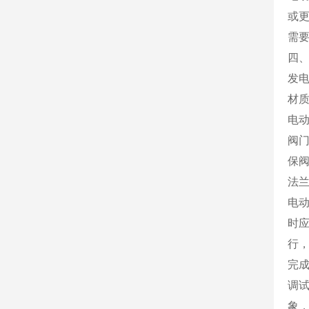
或更
需要
四
发
材
电
阀
保
法
电
时
行
完
调
象