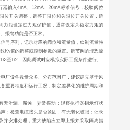
输入4mA、12mA、20mA标准信号，校验阀位
步，限位开关调整，调整开限位和关限位开关位置，确
闭力矩设定过力矩保护值，通常设定为额定力矩的
反馈、报警功能是否正常。
准信号序列，记录对应的阀位和流量值，绘制流量特
数Kv值的调整或控制参数的重置。调节阀的理想流
/3至1/2，因此调试时应模拟实际工况条件进行。
发电厂设备数量众多、分布范围广，建议建立基于风
设备重要程度和运行工况，制定差异化的维护周期和
有无泄漏、腐蚀、异常振动；观察执行器指示灯状
噪声；检查电缆接头是否紧固，有无老化破损；记录
录并安排处理，重大缺陷应立即上报并采取隔离措