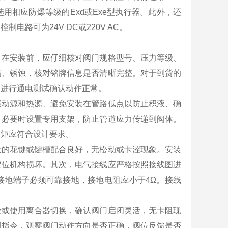
用相应防爆等级的Exd或Exe型执行器。此外，还
制电路可为24V DC或220V AC。
。在安装前，应仔细核对阀门规格型号、压力等级、
伤、锈蚀，核对铭牌信息是否清晰完整。对于到货的
并进行通电测试确认动作正常。
振动源和热源、避免安装在管路低点以防止积液、确
，必要时设置专用支架，防止管道应力传递到阀体。
力矩应符合设计要求。
接的花键或键槽配合良好，无松动或卡涩现象。安装
定位机构损坏。其次，电气接线应严格按照接线图进
接地端子必须可靠接地，接地电阻应小于4Ω。接线
。
轮或使用离合器切换，确认阀门启闭灵活，无卡阻现
阀指令，观察阀门动作方向是否正确，阀位反馈是否