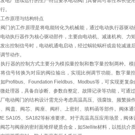
，发电厂连续运行的生产特点要求电动阀门具备高可靠性和长使
运行。
、工作原理与结构特点
动阀门的工作原理是将电能转化为机械能，通过电动执行器驱动
。电动执行器作为核心驱动部件，主要由电动机、减速机构、力
统发出控制信号时，电动机通电启动，经过蜗轮蜗杆或齿轮减速
或调节动作。
动执行器的控制方式主要分为模拟量控制和数字量控制两种。模
，将信号转换为对应的阀位输出，实现比例调节功能。数字量控
如Profibus、Foundation Fieldbus、Modbus等
置微处理器，具备自诊断、参数自整定、故障记录等功能，可通过
电厂电动阀门的结构设计需充分考虑高温高压、强腐蚀、频繁操
体、阀盖、阀芯、阀座、阀杆、上密封、填料函等部件。阀体通
ME SA105、SA182等标准要求。对于高温高压应用场景，阀体
阀芯与阀座的密封面堆焊硬质合金，如Stellite材料，以抵