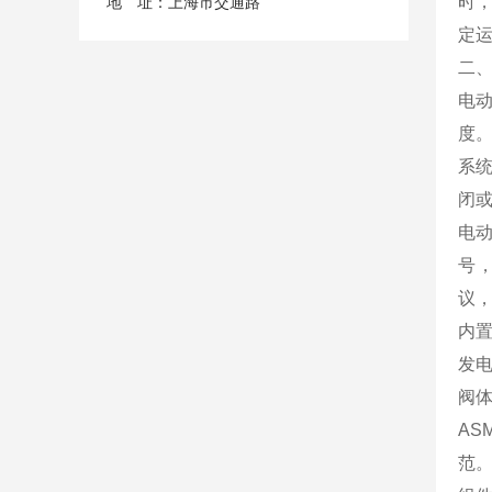
时
地 址：上海市交通路
定
二
电
度
系
闭
电
号
议，
内
发
阀
AS
范。