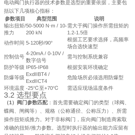
电动阀门执行器的技术参数是选型的重要依据，主要包
括以下几项核心指标：
参数项目
典型范围
说明
输出扭矩/
50-5000 N·m / 10-
需大于阀门操作所需扭矩的
推力
200 kN
1.2-1.5倍
根据工艺要求选择，高频率
动作时间
5-120秒/90°
场合选快速型
4-20mA / 0-10V /
控制信号
需与控制系统兼容
数字信号
防护等级
IP65-IP68
根据安装环境确定
ExdIIBT4 /
防爆等级
危险场所必须选用防爆型
ExdIICT4
环境温度
-25℃至+70℃
需适应现场温度条件
3.2 选型要点
（1）阀门参数匹配
：首先需要确定阀门的类型（球阀、
蝶阀、闸阀等）、规格（公称通径、公称压力）、所需
操作扭矩或推力。对于非标阀门，应向阀门制造商索取
准确的扭矩/推力参数。选型时执行器的输出能力应留有