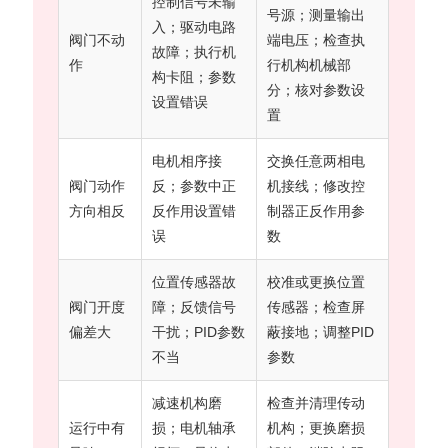
控制信号未输
号源；测量输出
入；驱动电路
阀门不动
端电压；检查执
故障；执行机
作
行机构机械部
构卡阻；参数
分；核对参数设
设置错误
置
电机相序接
交换任意两相电
阀门动作
反；参数中正
机接线；修改控
方向相反
反作用设置错
制器正反作用参
误
数
位置传感器故
校准或更换位置
阀门开度
障；反馈信号
传感器；检查屏
偏差大
干扰；PID参数
蔽接地；调整PID
不当
参数
减速机构磨
检查并清理传动
运行中有
损；电机轴承
机构；更换磨损