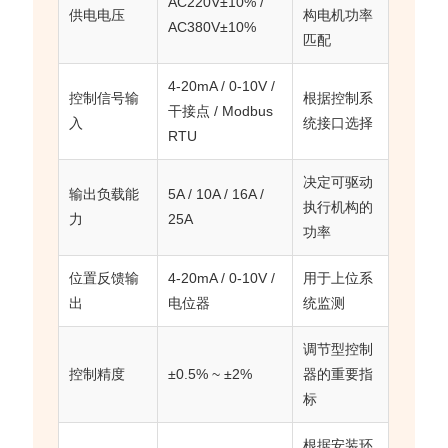
AC220V±10% /
供电电压
构电机功率
AC380V±10%
匹配
4-20mA / 0-10V /
控制信号输
根据控制系
干接点 / Modbus
入
统接口选择
RTU
决定可驱动
输出负载能
5A / 10A / 16A /
执行机构的
力
25A
功率
位置反馈输
4-20mA / 0-10V /
用于上位系
出
电位器
统监测
调节型控制
控制精度
±0.5% ~ ±2%
器的重要指
标
根据安装环