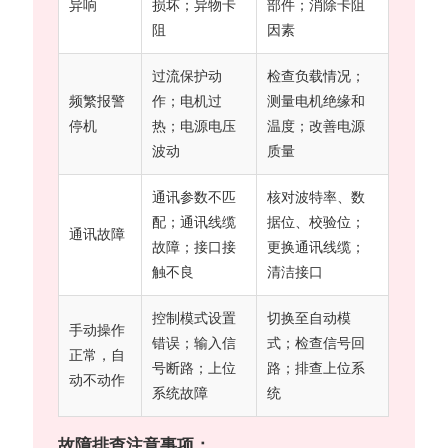
异响
损坏；异物卡
部件；消除卡阻
阻
因素
过流保护动
检查负载情况；
频繁报警
作；电机过
测量电机绝缘和
停机
热；电源电压
温度；改善电源
波动
质量
通讯参数不匹
核对波特率、数
配；通讯线缆
据位、校验位；
通讯故障
故障；接口接
更换通讯线缆；
触不良
清洁接口
控制模式设置
切换至自动模
手动操作
错误；输入信
式；检查信号回
正常，自
号断路；上位
路；排查上位系
动不动作
系统故障
统
故障排查注意事项：