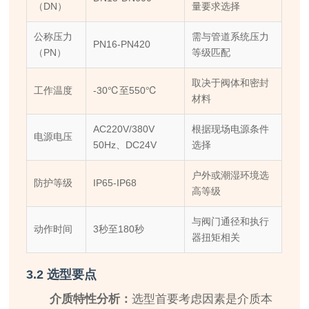
（DN）
量要求选择
公称压力
需与管道系统压力
PN16-PN420
（PN）
等级匹配
取决于阀体和密封
工作温度
-30℃至550℃
材料
AC220V/380V
根据现场电源条件
电源电压
50Hz、DC24V
选择
户外或潮湿环境选
防护等级
IP65-IP68
高等级
与阀门通径和执行
动作时间
3秒至180秒
器扭矩相关
3.2 选型要点
介质特性分析：
选型首要考虑因素是介质本