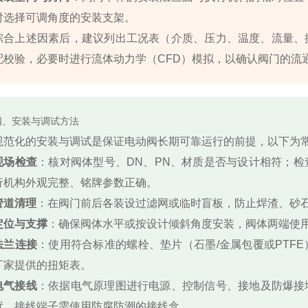
时选择可调角度的安装支架。
综合上述因素后，建议列出工况表（介质、压力、温度、流量、
配校验，必要时进行流体动力学（CFD）模拟，以确认阀门的流
四、安装与调试方法
规范化的安装与调试是保证电动阀长期可靠运行的前提，以下为
现场检查
：核对阀体型号、DN、PN、材质是否与设计相符；
行机构外观完整、铭牌参数正确。
管道清理
：在阀门前后各装设过滤网或临时盲板，防止焊渣、砂
定位与支撑
：确保阀体水平或按设计倾斜角度安装，阀体两端使
法兰连接
：使用符合标准的螺栓、垫片（石墨/金属包覆或PTF
厂家提供的扭矩表。
电气接线
：依据电气原理图进行电源、控制信号、接地及防爆接
扰。接线端子需使用防腐防潮的接线盒。