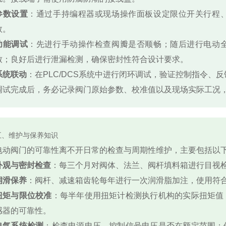
参数设置
：通过手持编程器或现场操作面板设定限位开关行程
数。
功能调试
：先进行手动操作检查阀瓣是否顺畅；随后进行电动
致；良好后进行泄漏检测，确保密封性符合设计要求。
系统联动
：在PLC/DCS系统中进行闭环调试，验证控制指令、
调试完成后，务必记录阀门原始参数、校准值以及现场实际工况
五、维护与保养知识
电动阀门的可靠性离不开日常的检查与周期性维护，主要包括以
外观与密封检查
：每三个月对阀体、法兰、阀杆填料箱进行目视
润滑保养
：阀杆、减速箱齿轮每年进行一次润滑脂加注，使用符
扭矩与限位校准
：每半年使用扭矩计检测执行机构的实际扭矩值
感器的可靠性。
电气系统检测
：检查电源电压、控制信号电压是否在额定范围；