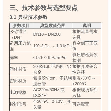
三、技术参数与选型要点
3.1 典型技术参数
参数项目
典型数值范围
说明
公称通径
根据流量需求
DN10～DN200
（DN）
选择
适用压力范
真空侧至正压
10^-3 Pa ～ 1.0 MPa
围
侧
氦质谱检漏仪
漏率
≤1×10^-9 Pa·m³/s
检测
304/316L不锈钢、铝
根据介质兼容
阀体材质
合金
性选择
氟橡胶Viton、不锈钢
耐温-30℃～
密封材质
波纹管
+200℃
AC220V/50Hz 或
根据现场条件
电源规格
DC24V
选择
4-20mA、0-10V、开
控制信号
可选配置
关量