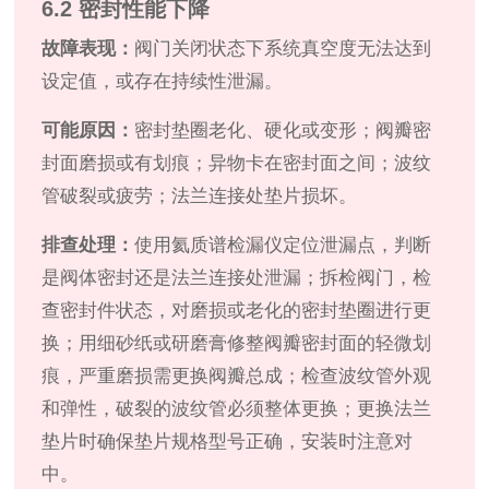
6.2 密封性能下降
故障表现：
阀门关闭状态下系统真空度无法达到
设定值，或存在持续性泄漏。
可能原因：
密封垫圈老化、硬化或变形；阀瓣密
封面磨损或有划痕；异物卡在密封面之间；波纹
管破裂或疲劳；法兰连接处垫片损坏。
排查处理：
使用氦质谱检漏仪定位泄漏点，判断
是阀体密封还是法兰连接处泄漏；拆检阀门，检
查密封件状态，对磨损或老化的密封垫圈进行更
换；用细砂纸或研磨膏修整阀瓣密封面的轻微划
痕，严重磨损需更换阀瓣总成；检查波纹管外观
和弹性，破裂的波纹管必须整体更换；更换法兰
垫片时确保垫片规格型号正确，安装时注意对
中。