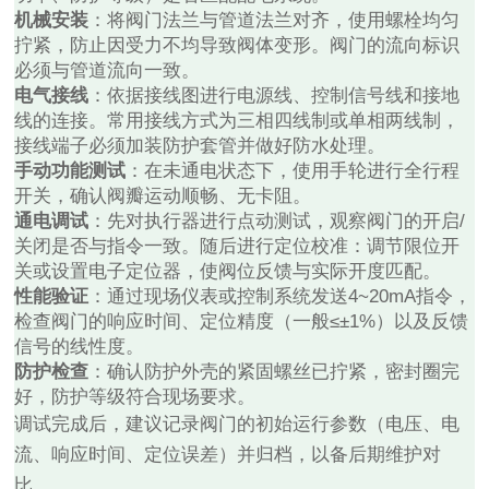
机械安装
：将阀门法兰与管道法兰对齐，使用螺栓均匀
拧紧，防止因受力不均导致阀体变形。阀门的流向标识
必须与管道流向一致。
电气接线
：依据接线图进行电源线、控制信号线和接地
线的连接。常用接线方式为三相四线制或单相两线制，
接线端子必须加装防护套管并做好防水处理。
手动功能测试
：在未通电状态下，使用手轮进行全行程
开关，确认阀瓣运动顺畅、无卡阻。
通电调试
：先对执行器进行点动测试，观察阀门的开启/
关闭是否与指令一致。随后进行定位校准：调节限位开
关或设置电子定位器，使阀位反馈与实际开度匹配。
性能验证
：通过现场仪表或控制系统发送4~20mA指令，
检查阀门的响应时间、定位精度（一般≤±1%）以及反馈
信号的线性度。
防护检查
：确认防护外壳的紧固螺丝已拧紧，密封圈完
好，防护等级符合现场要求。
调试完成后，建议记录阀门的初始运行参数（电压、电
流、响应时间、定位误差）并归档，以备后期维护对
比。