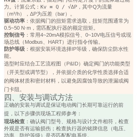
Kv = Q / √ΔP
力。计算公式：
，其中Q为流量
（m³/h），ΔP为压差（bar）。
驱动功率
：依据阀门的扭矩需求选取，扭矩范围通常为
0.5~50 N·m，需匹配执行器的额定扭矩。
控制信号
：常用4~20mA模拟信号、0~10V电压信号或现
场总线（Modbus、HART）进行指令传输。
防护等级
：根据安装环境选择IP等级，确保防尘防水性
能。
选型时应结合工艺流程图（P&ID）确定阀门的功能类型
（开关型或调节型），并依据介质的化学性质选择合适
的阀体材质和密封材料，以避免因腐蚀导致的泄漏或阀
门卡阻。
四、安装与调试方法
正确的安装与调试是保证电动阀门长期可靠运行的前
提，以下步骤供现场工程师参考：
现场检查
：确认阀门型号、规格与设计文件相符，检查
外观是否有运输损伤；检查执行器的铭牌信息（电压、
功率、防护等级）是否匹配配电系统。