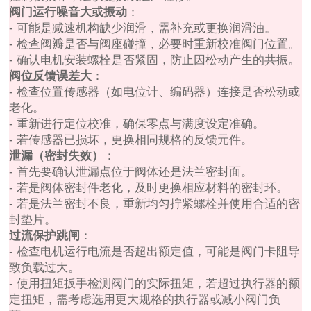
阀门运行噪音大或振动
：
- 可能是减速机构缺少润滑，需补充或更换润滑油。
- 检查阀瓣是否与阀座碰撞，必要时重新校准阀门位置。
- 确认电机安装螺栓是否紧固，防止因松动产生的共振。
阀位反馈误差大
：
- 检查位置传感器（如电位计、编码器）连接是否松动或
老化。
- 重新进行定位校准，确保零点与满度设定准确。
- 若传感器已损坏，更换相同规格的反馈元件。
泄漏（密封失效）
：
- 首先要确认泄漏点位于阀体还是法兰密封面。
- 若是阀体密封件老化，及时更换相应材料的密封环。
- 若是法兰密封不良，重新均匀拧紧螺栓并使用合适的密
封垫片。
过流保护跳闸
：
- 检查电机运行电流是否超出额定值，可能是阀门卡阻导
致负载过大。
- 使用扭矩扳手检测阀门的实际扭矩，若超过执行器的额
定扭矩，需考虑选用更大规格的执行器或减小阀门负