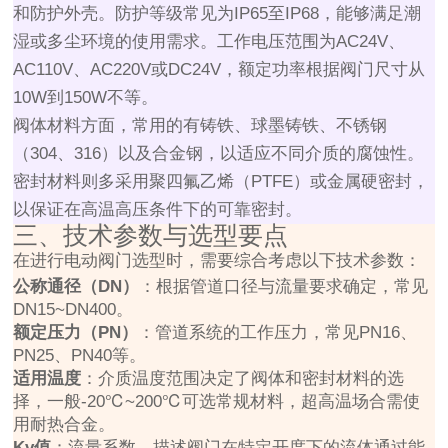
和防护外壳。防护等级常见为IP65至IP68，能够满足潮
湿或多尘环境的使用需求。工作电压范围为AC24V、
AC110V、AC220V或DC24V，额定功率根据阀门尺寸从
10W到150W不等。
阀体材料方面，常用的有铸铁、球墨铸铁、不锈钢
（304、316）以及合金钢，以适应不同介质的腐蚀性。
密封材料则多采用聚四氟乙烯（PTFE）或金属硬密封，
以保证在高温高压条件下的可靠密封。
三、技术参数与选型要点
在进行电动阀门选型时，需要综合考虑以下技术参数：
公称通径（DN）
：根据管道口径与流量要求确定，常见
DN15~DN400。
额定压力（PN）
：管道系统的工作压力，常见PN16、
PN25、PN40等。
适用温度
：介质温度范围决定了阀体和密封材料的选
择，一般-20℃~200℃可选常规材料，超高温场合需使
用耐热合金。
Kv值
：流量系数，描述阀门在特定开度下的流体通过能