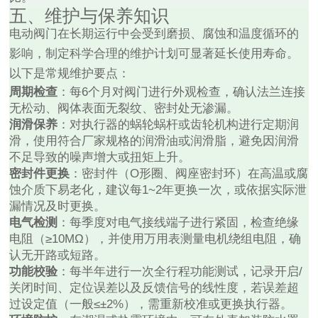
五、维护与保养知识
电动阀门在长期运行中会受到磨损、腐蚀和温度循环的
影响，制定科学合理的维护计划可显著延长使用寿命。
以下是常规维护要点：
周期检查
：每6个月对阀门进行外观检查，确认法兰连接
无松动、阀体表面无裂纹、密封处无渗漏。
润滑保养
：对执行器的蜗轮蜗杆或齿轮机构进行定期润
滑，使用符合厂家规格的润滑油或润滑脂，避免因润滑
不足导致的噪声增大或扭矩上升。
密封件更换
：密封件（O形圈、阀座密封环）在高温或腐
蚀介质下易老化，建议每1~2年更换一次，或依据实际泄
漏情况及时更换。
电气检测
：每季度对电气接线端子进行紧固，检查绝缘
电阻（≥10MΩ），并使用万用表测量电机绕组电阻，确
认无开路或短路。
功能校验
：每半年进行一次全行程功能测试，记录开启/
关闭时间、定位误差以及反馈信号的线性度，若误差超
过设定值（一般≤±2%），需重新校准或更换执行器。