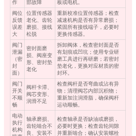
作
部故障
板或电机。
阀位
位置传感器
重新校准位置传感器；检查
反馈
老化、齿轮
减速机构是否有异常磨损；
误差
磨损、接线
紧固所有接线端子，必要时
大
松脱
更换传感器。
阀门
拆卸阀体，检查密封面是否
密封面磨
泄漏
有划痕或凹坑；使用专业研
损、阀座变
（密
磨工具进行再研磨；若密封
形、密封垫
封
垫老化，更换对应材质的密
老化
面）
封环。
阀门
检查阀杆是否弯曲或沾有异
阀杆卡滞、
开关
物；清理阀芯内部沉积物；
阀芯变形、
不顺
重新加注润滑脂，确保阀杆
润滑不足
畅
运动顺畅。
电动
轴承磨损、
检查轴承是否缺油或磨损，
执行
齿轮啮合不
必要时更换；检查齿轮间隙
机构
良、安装不
并重新啮合；确认安装螺栓