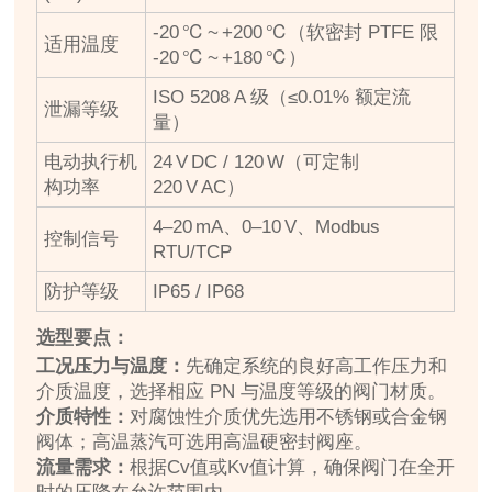
-20 ℃ ~ +200 ℃（软密封 PTFE 限
适用温度
-20 ℃ ~ +180 ℃）
ISO 5208 A 级（≤0.01% 额定流
泄漏等级
量）
电动执行机
24 V DC / 120 W（可定制
构功率
220 V AC）
4–20 mA、0–10 V、Modbus
控制信号
RTU/TCP
防护等级
IP65 / IP68
选型要点：
工况压力与温度：
先确定系统的良好高工作压力和
介质温度，选择相应 PN 与温度等级的阀门材质。
介质特性：
对腐蚀性介质优先选用不锈钢或合金钢
阀体；高温蒸汽可选用高温硬密封阀座。
流量需求：
根据Cv值或Kv值计算，确保阀门在全开