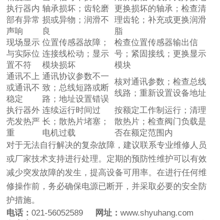
执行器内
轴承损坏；齿轮磨
更换损坏的轴承；检查清
部有异常
损或异物；润滑不
理齿轮；补充或更换润滑
声响
良
脂
现场显示
位置传感器故障；
检查位置传感器输出信
与实际位
连接线松动；显示
号；紧固接线；更换显示
置不符
模块损坏
模块
通讯不上
通讯协议参数不一
核对通讯参数；检查总线
或通讯不
致；总线短路或断
线路；重新设置设备地址
稳定
路；地址设置错误
执行器外
连续运行时间过
按额定工作制运行；清理
壳发热严
长；散热片堵塞；
散热片；检查阀门负载是
重
电机过载
否在额定范围内
对于无法自行解决的复杂故障，建议联系专业维修人员
或厂家技术支持进行处理。定期的预防性维护可以有效
减少突发故障的发生，提高设备可用率。在进行任何维
修操作前，务必确保电源已断开，并采取必要的安全防
护措施。
电话：
021-56052589
网址：
www.shyuhang.com