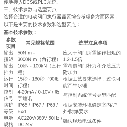
便地接入DCS或PLC系统。
三、技术参数与选型要点
选择合适的电动阀门执行器需要综合考虑多方面因素，
以下是主要的技术参数和选型要点：
基本技术参数：
参数
常见规格范围
选型注意事项
项目
输出
50N·m -
应大于阀门所需操作扭矩的
扭矩
3000N·m（角行程）
1.2-1.5倍
输出
10kN - 100kN（直行
需考虑阀门杆力和介质压力
推力
程）
附加力
运行
15秒 - 180秒（90度
根据工艺要求选择，过快可
时间
行程）
能产生水锤
控制
4-20mA / 0-10V / 数
与控制系统信号类型匹配
信号
字通讯
防护
IP65 / IP67 / IP68 /
根据安装环境确定室内/户
等级
Exd
外/防爆要求
电源
AC220V/380V 50Hz /
确认现场电源条件
规格
DC24V