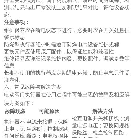
开全关动作测试、调节精度测试、响应时间测试等。将
测试结果与出厂参数或上次测试结果对比，评估设备状
态。
注意事项：
维护保养应在断电状态下进行，必要时应在开关处悬挂
警示标志
防爆型执行器维护时需遵守防爆电气设备维护规程
更换元件应使用原厂配件，以保证性能和兼容性
维修记录应详细记录维护内容、更换配件、调试参数等
信息
长期不使用的执行器应定期通电运转，防止电气元件受
潮老化
六、常见故障与解决方案
电动阀门执行器在使用过程中可能出现的故障及相应解
决方案如下：
故障现象
可能原因
解决方法
检查电源开关和接线；测
执行器不
电源未接通；保险
量电源电压；更换同规格
上电，无
丝熔断；控制线路
保险丝；检查控制回路；
任何反应
断路；电源板损坏