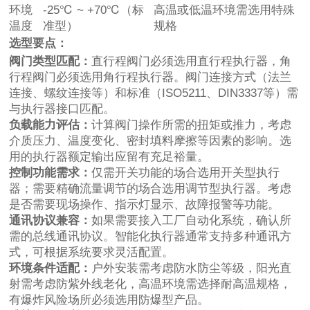
环境
-25℃ ~ +70℃（标
高温或低温环境需选用特殊
温度
准型）
规格
选型要点：
阀门类型匹配：
直行程阀门必须选用直行程执行器，角
行程阀门必须选用角行程执行器。阀门连接方式（法兰
连接、螺纹连接等）和标准（ISO5211、DIN3337等）需
与执行器接口匹配。
负载能力评估：
计算阀门操作所需的扭矩或推力，考虑
介质压力、温度变化、密封填料摩擦等因素的影响。选
用的执行器额定输出应留有充足裕量。
控制功能需求：
仅需开关功能的场合选用开关型执行
器；需要精确流量调节的场合选用调节型执行器。考虑
是否需要现场操作、指示灯显示、故障报警等功能。
通讯协议兼容：
如果需要接入工厂自动化系统，确认所
需的总线通讯协议。智能化执行器通常支持多种通讯方
式，可根据系统要求灵活配置。
环境条件适配：
户外安装需考虑防水防尘等级，阳光直
射需考虑防紫外线老化，高温环境需选择耐高温规格，
有爆炸风险场所必须选用防爆型产品。