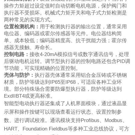
操作力矩超过设定值时自动切断电机电源，保护阀门和
执行器不受损坏。机械式力矩开关和电子式力矩检测是
两种常见的实现方式。
位置检测机构：
用于检测执行器的输出位置，通常采用
电位器、编码器或霍尔传感器等元件。电位器结构简
单、成本较低；编码器精度高、抗干扰能力强；霍尔传
感器无接触、寿命长。
控制电路：
接收4-20mA模拟信号或数字通讯信号，处理
后驱动电机运转。调节型执行器的控制电路还包含PID调
节功能，可实现精确的位置控制。
壳体与防护：
执行器壳体通常采用铝合金压铸或不锈钢
材质，防护等级达到IP65至IP68，可适应各种工业环
境。部分特殊场合需要防爆型执行器，防护等级达到
ExdIIBT4或更高标准。
智能型电动执行器还集成了人机界面模块，通过液晶显
示屏和操作按键可以现场查看运行状态、设置控制参
数、进行调试校准。通讯模块支持Profibus、Modbus、
HART、Foundation Fieldbus等多种工业总线协议，可方