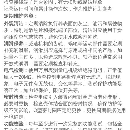
检查接线端子是否紧固，有无松动或腐蚀现象
记录运行时间和累计操作次数，作为维护计划参考
定期维护内容：
外观清洁：
定期清除执行器表面的灰尘、油污和腐蚀物
质，特别是散热片和接线端子部位。清洁时应使用干燥
的压缩空气或软布，避免使用水或溶剂冲洗。
润滑保养：
减速机构的齿轮、蜗轮等运动部件需要定期
补充润滑脂。润滑脂应选择与原用规格相同的产品，加
油量不宜过多，以免造成散热不良。轴承部位通常采用
开放式润滑，需要定期检查和补充。
电气检测：
使用万用表测量电机绕组绝缘电阻，正常值
应大于20MΩ。检查控制电路板焊点有无虚焊、脱焊现
象，电子元件有无鼓包、变色等异常。测试保护功能是
否正常，如力矩保护、限位开关等。
密封检查：
检查电缆引入装置的密封圈是否老化变形，
必要时更换。检查壳体结合面的密封情况，确保防护等
级不受影响。O型密封圈应定期更换，更换周期根据使用
环境确定。
功能校验：
每年至少进行一次完整的功能测试，包括全