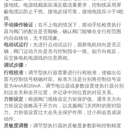
接地线。电源线截面应满足载流量要求，控制线采用屏
蔽电缆以防止干扰。接地必须可靠，接地电阻应小于4欧
姆。
手动操作验证：
在不上电的情况下，摇动手轮检查执行
器与阀门的配合是否顺畅，确认阀门能够在全行程范围
内自由移动，无卡阻现象。
电动试运行：
先进行点动试运行，观察电机转向是否正
确，阀门运动方向是否与控制指令一致。如方向相反，
应交换电机电源线的任意两相。
调试步骤：
行程校准：
调节型执行器需要进行行程校准，使输出位
置与控制信号精确对应。标准方法是分别将控制信号设
置为4mA和20mA，调节电位器或参数设置使执行器分别
到达全关和全开位置，并记录中间位置的对应关系。
力矩设定：
根据阀门规格设定力矩保护值。通常关方向
力矩设定值略高于开方向，以克服阀门关闭时的密封阻
力。力矩值设置过大会失去保护作用，过小则会造成误
动作。
灵敏度调整：
调节型执行器的灵敏度参数影响控制精度