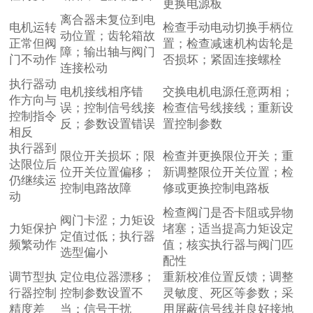
更换电源板
离合器未复位到电
电机运转
检查手动电动切换手柄位
动位置；齿轮箱故
正常但阀
置；检查减速机构齿轮是
障；输出轴与阀门
门不动作
否损坏；紧固连接螺栓
连接松动
执行器动
电机接线相序错
交换电机电源任意两相；
作方向与
误；控制信号线接
检查信号线接线；重新设
控制指令
反；参数设置错误
置控制参数
相反
执行器到
限位开关损坏；限
检查并更换限位开关；重
达限位后
位开关位置偏移；
新调整限位开关位置；检
仍继续运
控制电路故障
修或更换控制电路板
动
检查阀门是否卡阻或异物
阀门卡涩；力矩设
力矩保护
堵塞；适当提高力矩设定
定值过低；执行器
频繁动作
值；核实执行器与阀门匹
选型偏小
配性
调节型执
定位电位器漂移；
重新校准位置反馈；调整
行器控制
控制参数设置不
灵敏度、死区等参数；采
精度差
当；信号干扰
用屏蔽信号线并良好接地