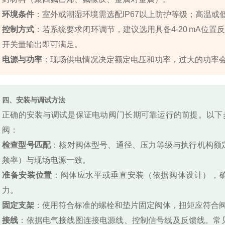
环境条件
：室外或潮湿环境需选配IP67以上防护等级；高温
控制方式
：若系统要求闭环调节，建议选用具备4‑20 mA位
开关量输出即可满足。
电源与功率
：现场供电情况决定额定电压和功率，过大的功率
四、安装与调试方法
正确的安装与调试是保证电动阀门长期可靠运行的前提。以下
阀：
检查型号匹配
：核对阀体型号、通径、压力等级与执行机构额
频率）与现场电源一致。
准备安装位置
：阀体应水平或垂直安装（依据阀体设计），
力。
固定支架
：使用符合标准的螺栓和垫片固定阀体，扭矩应符合
接线
：依据电气接线图连接电源线、控制信号线及反馈线。常见接线