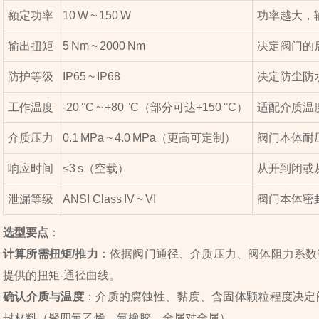
额定功率
10 W ~ 150 W
功率越大，
输出扭矩
5 Nm ~ 2000 Nm
决定阀门的
防护等级
IP65 ~ IP68
决定防尘防
工作温度
‑20 °C ~ +80 °C（部分可达+150 °C）
适配介质温
介质压力
0.1 MPa ~ 4.0 MPa（更高可定制）
阀门本体耐
响应时间
≤3 s（空载）
从开到闭或
泄漏等级
ANSI Class IV ~ VI
阀门本体密
选型要点
：
计算所需扭矩/推力
：依据阀门通径、介质压力、阀体阻力系数
提供的扭矩‑通径曲线。
确认介质与温度
：介质的腐蚀性、黏度、含固体颗粒程度决定
封材料（聚四氟乙烯、氟橡胶、金属对金属）。