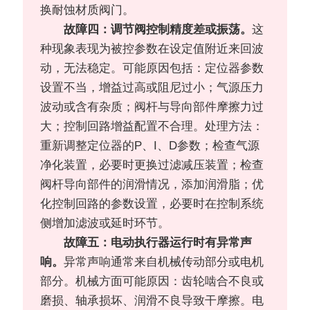
换耐蚀材质阀门。
故障四：调节阀控制精度差或振荡。
这
种现象表现为被控参数在设定值附近来回波
动，无法稳定。可能原因包括：定位器参数
设置不当，增益过高或阻尼过小；气源压力
波动或含有杂质；阀杆与导向部件摩擦力过
大；控制回路增益配置不合理。处理方法：
重新调整定位器的P、I、D参数；检查气源
净化装置，必要时更换过滤减压装置；检查
阀杆导向部件的润滑情况，添加润滑脂；优
化控制回路的参数设置，必要时在控制系统
侧增加滤波或延时环节。
故障五：电动执行器运行时有异常声
响。
异常声响通常来自机械传动部分或电机
部分。机械方面可能原因：齿轮啮合不良或
磨损、轴承损坏、润滑不良导致干摩擦。电