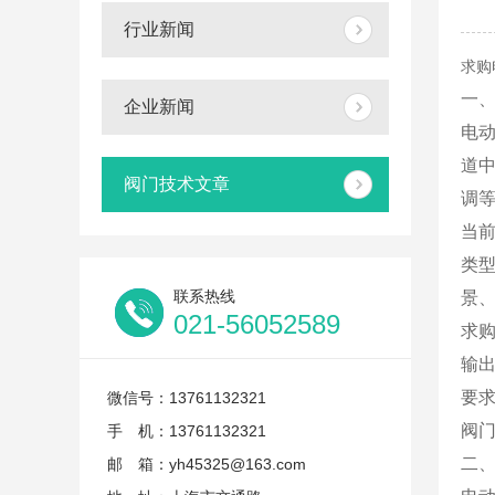
行业新闻
求购
一
企业新闻
电
道
阀门技术文章
调
当
类
联系热线
景
021-56052589
求
输
要
微信号：13761132321
阀
手 机：13761132321
二
邮 箱：yh45325@163.com