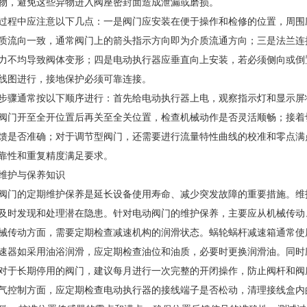
物，避免这些异物进入阀座密封面造成泄漏或磨损。
过程中应注意以下几点：一是阀门应安装在便于操作和检修的位置，周围
质流向一致，通常阀门上的箭头指示方向即为介质流通方向；三是法兰连
力不均导致阀体变形；四是电动执行器应垂直向上安装，若必须侧向或倒
线图进行，接地保护必须可靠连接。
步骤通常按以下顺序进行：首先给电动执行器上电，观察指示灯和显示屏
阀门开至全开位置后再关至全关位置，检查机械动作是否灵活顺畅；接着
馈是否准确；对于调节型阀门，还需要进行流量特性曲线的校准和零点满
靠性和重复精度满足要求。
维护与保养知识
阀门的定期维护保养是延长设备使用寿命、减少突发故障的重要措施。维
及时发现和处理潜在隐患。针对电动阀门的维护保养，主要应从机械传动
械传动方面，需要定期检查减速机构的润滑状态。蜗轮蜗杆减速箱通常使用
速器如采用油浴润滑，应定期检查油位和油质，必要时更换润滑油。同时
对于长期停用的阀门，建议每月进行一次完整的开闭操作，防止阀杆和阀
气控制方面，应定期检查电动执行器的接线端子是否松动，清理接线盒内