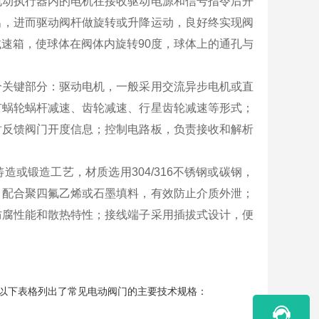
电动执行器内的电机在接收驱动电源和信号指令后开
出，进而驱动阀杆做旋转或升降运动，良好终实现阀
速箱，使球体在阀体内旋转90度，球体上的通孔与
个关键部分：驱动电机，一般采用交流异步电机或直
有蜗轮蜗杆减速、齿轮减速、行星齿轮减速等形式；
时反馈阀门开度信息；控制电路板，负责接收和解析
或锻造工艺，材质选用304/316不锈钢或碳钢，
，配合聚四氟乙烯或石墨填料，有效防止介质外泄；
防腐性能和散热特性；接线端子采用插拔式设计，便
以下表格列出了常见电动阀门的主要技术规格：