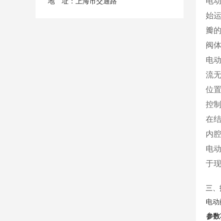
电
地 址：上海市交通路
始
瓣
阀
电
流
位
控
在结
内
电
于
三、
电动
参数