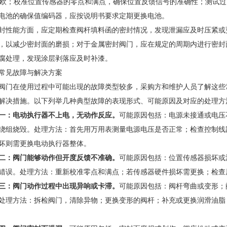
兆欧；校准位置传感器的零点和满点，确保位置反馈信号的准确性；测试
电池的确保值编码器，应按说明书要求定期更换电池。
封性能方面，应定期检查阀杆填料函的密封情况，发现泄漏应及时压紧或
，以减少密封面的磨损；对于金属密封阀门，应在规定的周期内进行密封
腐处理，发现涂层剥落应及时补漆。
常见故障与解决方案
阀门在使用过程中可能出现的故障类型较多，采购方和维护人员了解这些
解决措施。以下列举几种典型故障的表现形式、可能原因及对应的处理方
一：电动执行器不上电，无动作反应。
可能原因包括：电源未接通或电压
绕组烧毁。处理方法：首先用万用表测量电源电压是否正常；检查控制线
坏则需更换电动执行器整体。
二：阀门能够动作但开度反馈不准确。
可能原因包括：位置传感器损坏或
错误。处理方法：重新校准零点和满点；若传感器硬件损坏需更换；检查
三：阀门动作过程中出现异响或卡滞。
可能原因包括：阀杆弯曲或变形；
处理方法：拆检阀门，清除异物；更换变形的阀杆；补充或更换润滑油脂