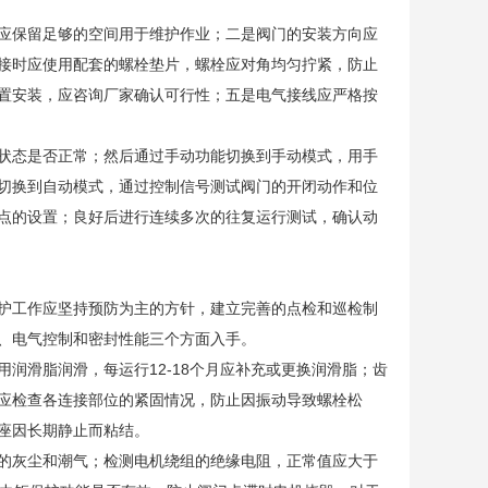
应保留足够的空间用于维护作业；二是阀门的安装方向应
接时应使用配套的螺栓垫片，螺栓应对角均匀拧紧，防止
置安装，应咨询厂家确认可行性；五是电气接线应严格按
状态是否正常；然后通过手动功能切换到手动模式，用手
切换到自动模式，通过控制信号测试阀门的开闭动作和位
点的设置；良好后进行连续多次的往复运行测试，确认动
护工作应坚持预防为主的方针，建立完善的点检和巡检制
、电气控制和密封性能三个方面入手。
润滑脂润滑，每运行12-18个月应补充或更换润滑脂；齿
应检查各连接部位的紧固情况，防止因振动导致螺栓松
座因长期静止而粘结。
的灰尘和潮气；检测电机绕组的绝缘电阻，正常值应大于