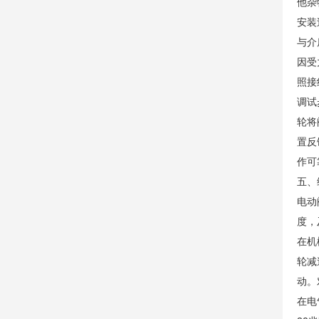
他杂
安装
与介
因受
照接
调试
轮将
置反
作可
五、
电动
度，
在机
轮减
动。
在电