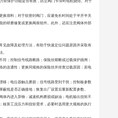
过力矩保护功能是否有效，防止阀门卡滞时电机烧毁。对于
更换填料；对于软密封阀门，应避免长时间处于半开半关
面的研磨修复或更换阀座组件。此外，还应注意阀体外部
常见故障及处理方法，有助于快速定位问题原因并采取有
法。
不符；控制信号线路断路；保险丝熔断或过载保护跳闸；
路的连通性；更换同规格的保险丝并排查过载原因；若电
漂移；电位器触点磨损；信号线路受到干扰；控制板参数
屏蔽线是否正确接地；恢复出厂设置后重新配置参数。
阀体内进入异物；减速机构磨损或缺油；电机输出扭矩不
；核算工况压力和扭矩需求，必要时选用更大规格的执行