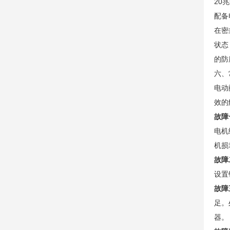
20
配备
在密
状态
的防
六、
电动
效的
故障
电机
机损
故障
设置
故障
足。
器。