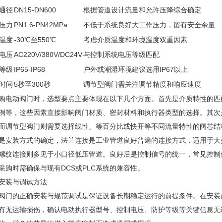
通径
DN15-DN600
根据管道设计流量和允许压降综合确定
压力
PN1.6-PN42MPa
不低于系统良好大工作压力，留有安全余量
温度
-30℃至550℃
考虑介质温度和环境温度双重因素
电压
AC220V/380V/DC24V
与控制系统电压等级匹配
等级
IP65-IP68
户外或潮湿环境建议选用IP67以上
时间
5秒至300秒
调节型阀门需关注调节精度和响应速度
购电动阀门时，选型要点主要体现在以下几个方面。首先是介质特性的匹
例等，这些因素直接影响阀门材质、密封材料和执行器类型的选择。其次
而调节型阀门则需要选择线性、等百分比或快开等不同流量特性的阀芯结
是安装方式的确定，法兰连接是工业管道良好普遍的连接方式，适用于大
螺纹连接则多见于小口径低压管道。良好后是控制信号的统一，常见控制信号
采购时需确保与现有DCS或PLC系统的兼容性。
安装与调试方法
阀门的正确安装与规范调试是保证设备长期稳定运行的前提条件。在安装
有无运输损伤，确认电动执行器型号、控制电压、防护等级等关键信息无