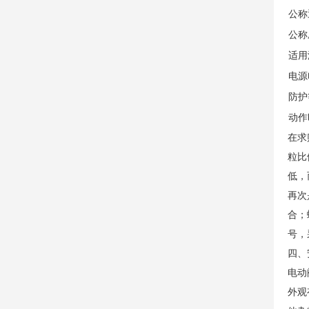
公称
公称
适用
电源
防护
动作
在求
粒比
低，
再次
合；
号，
四、
电动
外观