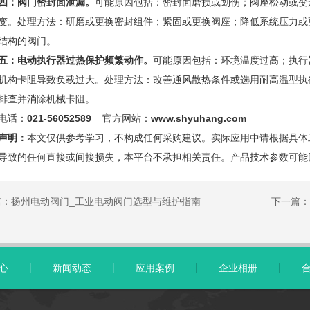
四：阀门密封面泄漏。
可能原因包括：密封面磨损或划伤；阀座松动或变
变。处理方法：研磨或更换密封组件；紧固或更换阀座；降低系统压力或
结构的阀门。
五：电动执行器过热保护频繁动作。
可能原因包括：环境温度过高；执行
机构卡阻导致负载过大。处理方法：改善通风散热条件或选用耐高温型执
排查并消除机械卡阻。
电话：
021-56052589
官方网站：
www.shyuhang.com
声明：
本文仅供参考学习，不构成任何采购建议。实际应用中请根据具体
导致的任何直接或间接损失，本平台不承担相关责任。产品技术参数可能
篇：
扬州电动阀门_工业电动阀门选型与维护指南
下一篇：
心
新闻动态
应用案例
企业相册