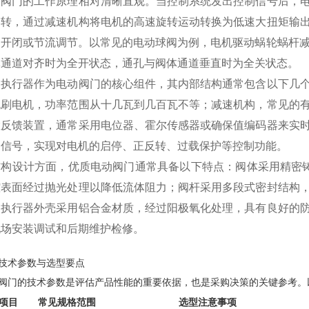
动阀门的工作原理相对清晰直观。当控制系统发出控制信号后，
运转，通过减速机构将电机的高速旋转运动转换为低速大扭矩输
的开闭或节流调节。以常见的电动球阀为例，电机驱动蜗轮蜗杆减
体通道对齐时为全开状态，通孔与阀体通道垂直时为全关状态。
动执行器作为电动阀门的核心组件，其内部结构通常包含以下几
无刷电机，功率范围从十几瓦到几百瓦不等；减速机构，常见的
置反馈装置，通常采用电位器、霍尔传感器或确保值编码器来实
制信号，实现对电机的启停、正反转、过载保护等控制功能。
构设计方面，优质电动阀门通常具备以下特点：阀体采用精密铸造
腔表面经过抛光处理以降低流体阻力；阀杆采用多段式密封结构
动执行器外壳采用铝合金材质，经过阳极氧化处理，具有良好的
现场安装调试和后期维护检修。
技术参数与选型要点
阀门的技术参数是评估产品性能的重要依据，也是采购决策的关键参考。
项目
常见规格范围
选型注意事项