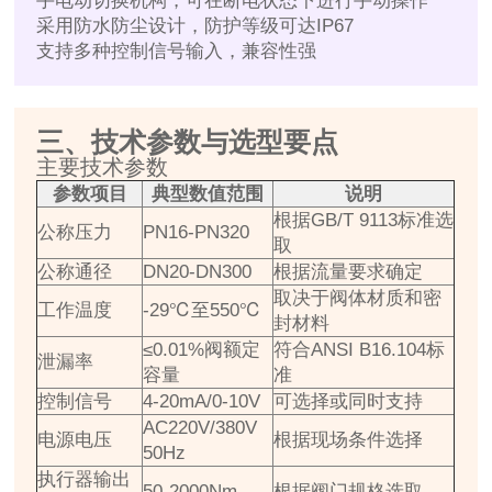
手电动切换机构，可在断电状态下进行手动操作
采用防水防尘设计，防护等级可达IP67
支持多种控制信号输入，兼容性强
三、技术参数与选型要点
主要技术参数
参数项目
典型数值范围
说明
根据GB/T 9113标准选
公称压力
PN16-PN320
取
公称通径
DN20-DN300
根据流量要求确定
取决于阀体材质和密
工作温度
-29℃至550℃
封材料
≤0.01%阀额定
符合ANSI B16.104标
泄漏率
容量
准
控制信号
4-20mA/0-10V
可选择或同时支持
AC220V/380V
电源电压
根据现场条件选择
50Hz
执行器输出
50-2000Nm
根据阀门规格选取