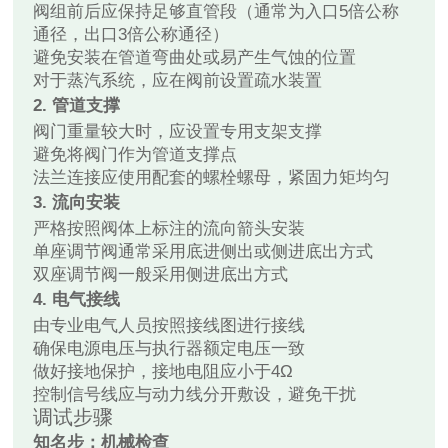
阀组前后应保持足够直管段（通常为入口5倍公称
通径，出口3倍公称通径）
避免安装在管道弯曲处或易产生气蚀的位置
对于蒸汽系统，应在阀前设置疏水装置
2. 管道支撑
阀门重量较大时，应设置专用支架支撑
避免将阀门作为管道支撑点
法兰连接应使用配套的螺栓螺母，紧固力矩均匀
3. 流向安装
严格按照阀体上标注的流向箭头安装
单座调节阀通常采用底进侧出或侧进底出方式
双座调节阀一般采用侧进底出方式
4. 电气接线
由专业电气人员按照接线图进行接线
确保电源电压与执行器额定电压一致
做好接地保护，接地电阻应小于4Ω
控制信号线应与动力线分开敷设，避免干扰
调试步骤
知名步：机械检查