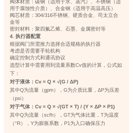
阀体材质：碳钢（适用于水、蒸汽）、不锈钢（适
用于腐蚀性介质）、合金钢（适用于高温高压）
阀芯材质：304/316不锈钢、硬质合金、司太立合
金等
密封材料：聚四氟乙烯、石墨、金属密封等
4. 执行器配置
根据阀门所需推力选择合适规格的执行器
考虑是否需要手轮机构
确定控制方式和通讯协议
选型计算中需要用到流量系数Cv值的计算，公式如
下：
对于液体：Cv = Q × √(G / ΔP)
其中Q为流量（gpm），G为介质比重，ΔP为压差
（psi）
对于气体：Cv = Q × √(GT × T) / (Y × ΔP × P1)
其中Q为流量（scfh），GT为气体比重，T为温度
（°R），Y为膨胀系数，P1为入口确保压力