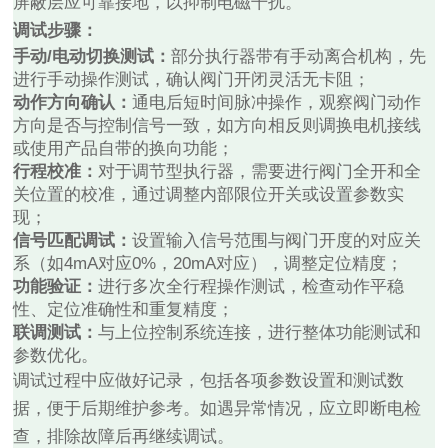
屏蔽层应可靠接地，以抑制电磁干扰。
调试步骤：
手动/电动切换测试：
部分执行器带有手动离合机构，先
进行手动操作测试，确认阀门开闭灵活无卡阻；
动作方向确认：
通电后短时间脉冲操作，观察阀门动作
方向是否与控制信号一致，如方向相反则调换电机接线
或使用产品自带的换向功能；
行程校准：
对于调节型执行器，需要进行阀门全开和全
关位置的校准，通过调整内部限位开关或设置参数实
现；
信号匹配调试：
设置输入信号范围与阀门开度的对应关
系（如4mA对应0%，20mA对应），调整定位精度；
功能验证：
进行多次全行程操作测试，检查动作平稳
性、定位准确性和重复精度；
联调测试：
与上位控制系统连接，进行整体功能测试和
参数优化。
调试过程中应做好记录，包括各项参数设置和测试数
据，便于后期维护参考。如遇异常情况，应立即断电检
查，排除故障后再继续调试。