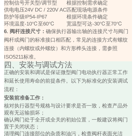
控制信号
开关型/调节型
根据控制需求确定
供电电压
24V DC / 220V AC
匹配现场电源条件
防护等级
IP54-IP67
根据环境条件确定
环境温度
-10℃至60℃
宽温型可达-30℃至70℃
6. 阀杆连接尺寸：
确保执行器输出轴的连接尺寸与阀门
阀杆或阀门的标准接口相匹配，常见的连接方式有螺纹
连接（内螺纹或外螺纹）和方形榫头连接，需参照
ISO5211标准。
四、安装与调试方法
正确的安装和调试是保证微型阀门电动执行器正常工作
和延长使用寿命的前提条件。以下为标准化的安装调试
流程：
安装前准备工作：
核对执行器型号规格与设计要求是否一致，检查产品外
观有无运输损坏；
确认阀门处于全开或全关的初始位置，一般建议将阀门
置于关闭状态；
清理阀门连接部位的杂质和油污，检查阀杆表面光洁