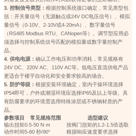
3. 控制信号类型：
根据控制系统接口确定，常见类型包
括：开关量信号（无源触点或24V DC电压信号）、模拟
量信号（0-10V、2-10V或4-20mA）、数字量信号
（RS485 Modbus RTU、CANopen等）。调节型应用必
须选择与控制系统信号匹配的模拟量或数字量控制产
品。
4. 供电电源：
确认工作电压和功率消耗，常见规格有
24V DC、220V AC、110V AC等。低电压直流供电产品
更适合于楼宇自动化和安全要求较高的场合。
5. 防护等级：
根据安装环境确定，室内干燥环境选择
IP54即可，户外或潮湿环境应选择IP65及以上等级。具
有防腐要求的环境需选用特殊涂层或不锈钢材质的产
品。
参数项目
常见规格范围
选型建议
输出扭矩
0.5-50 N·m
按阀门扭矩的1.2-1.5倍选取
动作时间
5-60 秒/90°
根据响应速度要求选择