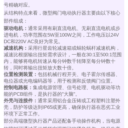
号精确对应。
从结构特点来看，微型阀门电动执行器主要由以下核心
部件组成：
驱动电机：
通常采用有刷直流电机、无刷直流电机或步
进电机，功率范围在5W至100W之间，工作电压以24V
DC和220V AC良好为常见。
减速机构：
采用行星齿轮减速箱或蜗轮蜗杆减速机构，
减速比根据输出扭矩需求设计，一般在30:1至500:1范围
内，能够将电机转速从每分钟数千转降至每分钟数十
转，同时将输出扭矩放大数十倍。
位置检测装置：
包括机械行程开关、电子霍尔传感器、
电位器或光电编码器等，用于检测和反馈阀门位置。
控制电路板：
集成电源管理、信号处理、电机驱动等功
能的PCB组件，是执行器的"大脑"。
外壳与连接件：
通常采用铝合金压铸或工程塑料注塑外
壳，防护等级达到IP65或更高，确保执行器在恶劣工业
环境下正常工作。
部分高端微型执行器产品还配备手动操作机构，当电源