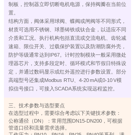
制板，控制器立即切断电机电源，保持阀瓣在当前位
置。
结构方面，阀体采用球阀、蝶阀或闸阀等不同形式，
材质可选用不锈钢、球墨铸铁或钛合金，以适应不同
介质和工况。执行机构包括直流或交流电机、齿轮减
速箱、限位开关、过载保护装置以及防潮防腐外壳，
防护等级通常达到IP67。计时控制模块一般采用微处
理器芯片，支持多段定时、循环模式和节假日特殊设
定，并通过数码显示或红外遥控进行参数设置。部分
高端型号还集成Modbus RTU、4‑20 mA或0‑10 V模
拟信号接口，可接入SCADA系统实现远程监控。
三、技术参数与选型要点
在选型过程中，需要综合考虑以下关键技术参数：
公称通径（DN）：常用范围DN15‑DN200，可根据
管道口径和流量需求选择。
工作压力：PN10、PN16、PN25、PN40等系列，满