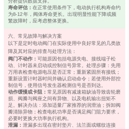
分析提供数据支撑。
寿命评估：
在正常使用条件下，电动执行机构寿命约
为8‑12 年，阀体寿命更长。出现明显性能下降或频
繁故障时，应考虑整体更换。
六、常见故障与解决方案
以下是定时电动阀门在实际使用中良好常见的几类故
障及其对应的排查与处理方法：
阀门不动作：
可能原因包括电源失电、接线端子松
动、计时器未启动或控制信号异常。处理步骤：先用
万用表检查电源电压是否正常；重新紧固所有接线；
重新设置计时器时间并确认启动命令；若使用外部控
制信号，使用信号发生器检测信号是否到达。
动作缓慢或卡阻：
常见原因有减速箱缺油导致齿轮磨
损、阀瓣与阀座之间有异物、以及电机输出扭矩不
足。解决办法：添加适量厂家推荐的润滑油；拆卸阀
瓣清除异物；检查电机功率是否满足阀门阻力要求，
必要时更换大功率执行机构。
泄漏：
泄漏多出现在密封垫片、法兰面或螺纹连接