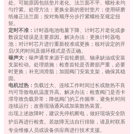
处。可能原因包括垫片老化、法兰面不平、螺栓未均
匀拧紧。处理方法：更换全新的密封垫片；使用研磨
纸修正法兰面；按对角顺序分步拧紧螺栓至规定扭
矩。
定时不准：
计时器电池电量下降、计时芯片老化或参
数设定错误是主要原因。解决办法：更换计时器电
池；对计时芯片进行重新校准或更换；核对设定的开
启/关闭时间及循环模式是否正确。
噪声大：
噪声通常来源于齿轮磨损、轴承缺油或安装
支架松动。处理措施：检查齿轮是否磨损严重，必要
时更换；补充润滑脂；加固阀门安装支架，确保其稳
固。
电机过热：
负载过大、连续工作时间过长或散热不良
均可导致电机温度升高。解决办法：检查阀门是否卡
滞导致负载异常；降低阀门的工作频率，避免长时间
连续运行；改善现场通风或加装散热装置。
出现上述故障时，建议先停机断电，做好现场安全防
护后再进行检查。若故障无法自行排除，请及时联系
专业维修人员或设备供应商进行技术支援。