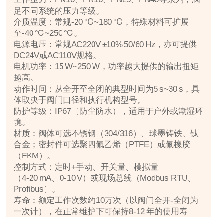
足不同系统的压力等级。
介质温度：常规‑20 ℃~180 ℃，特殊材料可扩展
至‑40 ℃~250 ℃。
电源电压：常规AC220V ±10% 50/60 Hz，亦可提供
DC24V或AC110V规格。
电机功率：15 W~250 W，功率越大提供的输出扭矩
越高。
动作时间：从全开至全闭的典型时间为5 s~30 s，具
体取决于阀门口径和执行机构型号。
防护等级：IP67（防尘防水），适用于户外或潮湿环
境。
材质：阀体可选不锈钢（304/316）、球墨铸铁、钛
合金；密封件可选聚四氟乙烯（PTFE）或氟橡胶
（FKM）。
控制方式：定时+手动、开关量、模拟量
（4‑20 mA、0‑10 V）或现场总线（Modbus RTU、
Profibus）。
寿命：额定工作次数约10万次（以阀门全开‑全闭为
一次计），在正常维护下可保持8‑12 年的使用寿