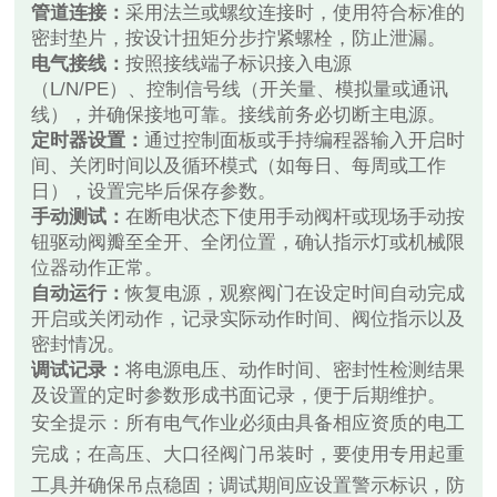
管道连接：
采用法兰或螺纹连接时，使用符合标准的
密封垫片，按设计扭矩分步拧紧螺栓，防止泄漏。
电气接线：
按照接线端子标识接入电源
（L/N/PE）、控制信号线（开关量、模拟量或通讯
线），并确保接地可靠。接线前务必切断主电源。
定时器设置：
通过控制面板或手持编程器输入开启时
间、关闭时间以及循环模式（如每日、每周或工作
日），设置完毕后保存参数。
手动测试：
在断电状态下使用手动阀杆或现场手动按
钮驱动阀瓣至全开、全闭位置，确认指示灯或机械限
位器动作正常。
自动运行：
恢复电源，观察阀门在设定时间自动完成
开启或关闭动作，记录实际动作时间、阀位指示以及
密封情况。
调试记录：
将电源电压、动作时间、密封性检测结果
及设置的定时参数形成书面记录，便于后期维护。
安全提示：所有电气作业必须由具备相应资质的电工
完成；在高压、大口径阀门吊装时，要使用专用起重
工具并确保吊点稳固；调试期间应设置警示标识，防