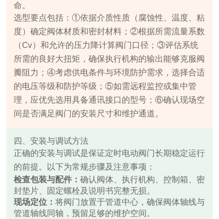
命。
选型要点包括：①依据介质性质（腐蚀性、温度、粘
度）确定阀体材质和密封材料；②根据所需流量系数
（Cv）和允许的压力降计算阀门口径；③评估系统
所需的良好大扭矩，确保执行机构的输出能够克服阀
瓣阻力；④考虑供电条件与环境防护需求，选择合适
的电压等级和防护等级；⑤如需远程监控或集中管
理，应优先选用具备通讯接口的型号；⑥确认现场空
间是否满足阀门的安装尺寸和维护通道。
四、安装与调试方法
正确的安装与调试是保证定时电动阀门长期稳定运行
的前提。以下为常规步骤及注意事项：
检查包装与配件：
确认阀体、执行机构、控制箱、密
封垫片、固定螺栓及说明书完整无损。
现场定位：
将阀门放置于管道中心，确保阀体轴线与
管道轴线同轴，预留足够的维护空间。