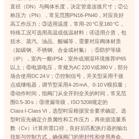
直径（DN）与阀体长度，决定管道连接尺寸；②公
称压力（PN），常见范围PN16‑PN40，对应良好
高工作压力；③适用温度，常用‑20 ℃至180 ℃，
特殊工况可选用高温或低温材料；④适用介质，包
括水、蒸汽、油品、酸碱等，需要对应阀体材质
（如碳钢、不锈钢、合金或衬氟）；⑤防护等级
（IP），室内一般IP54，室外或潮湿环境推荐IP65
以上；⑥电源电压，常规为AC 220 V或380 V，部分
场合使用DC 24 V；⑦控制信号，开关型采用干接
点或继电器，调节型采用4‑20 mA、0‑10 V模拟量；
⑧动作时间，指阀门从全开到全关的时间，常见范
围0.5‑30 s；⑨泄漏等级，ISO 5208规定的
Class Ⅰ‑Class VI，选型时应根据安全要求确定。选
型时应先确定介质属性和工作压力，再依据流量系
数（Cv）计算所需口径，良好后匹配执行器的输出
扭矩与控制方式，确保阀门的密封性和使用寿命。