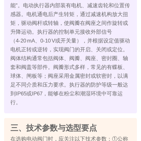
能”。电动执行器内部装有电机、减速齿轮和位置传
感器。电机通电后产生转矩，通过减速机构放大扭
矩，驱动阀杆或转轴，使阀瓣在阀座之间作旋转或
升降运动。执行器的控制单元接收外部信号
（4‑20 mA、0‑10 V或开关量），并根据设定值驱动
电机正转或逆转，实现阀门的开启、关闭或定位。
阀体结构通常包括阀体、阀瓣、阀座、密封圈、轴
套和阀盖等部件。阀瓣形式多样，常见的有蝶板、
球体、闸板等；阀座采用金属密封或软密封，以满
足不同介质和压力要求。执行器的防护等级一般达
到IP65或IP67，能够在粉尘和潮湿环境中可靠运
行。
三、技术参数与选型要点
在选购电动阀门时，应关注以下技术参数：①公称