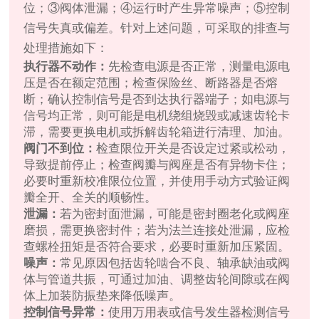
位；③阀体泄漏；④运行时产生异常噪声；⑤控制
信号失真或偏差。针对上述问题，可采取的排查与
处理措施如下：
执行器不动作：
先检查电源是否正常，测量电源电
压是否在额定范围；检查保险丝、断路器是否熔
断；确认控制信号是否到达执行器端子；如电源与
信号均正常，则可能是电机绕组烧毁或减速齿轮卡
滞，需要更换电机或拆解齿轮箱进行清理、加油。
阀门不到位：
检查限位开关是否设定过紧或松动，
导致提前停止；检查阀瓣与阀座是否有异物卡住；
必要时重新校准限位位置，并使用手动方式验证阀
瓣全开、全关的顺畅性。
泄漏：
若为密封面泄漏，可能是密封圈老化或阀座
磨损，需更换密封件；若为法兰连接处泄漏，应检
查螺栓扭矩是否符合要求，必要时重新加压紧固。
噪声：
常见原因包括齿轮啮合不良、轴承缺油或阀
体与管道共振，可通过加油、调整齿轮间隙或在阀
体上加装防振垫来降低噪声。
控制信号异常：
使用万用表或信号发生器检测信号