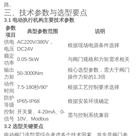
路。
三、技术参数与选型要点
3.1 电动执行机构主要技术参数
参数
典型参数范围
说明
项目
供电
AC220V/380V，
根据现场电源条件选择
电压
DC24V
额定
0.05-5kW
与阀门规格和力矩需求相关
功率
输出
核心选型参数，需大于阀门
50-3000Nm
力矩
操作力矩的1.3倍
动作
7.5-180秒/90°
根据工艺控制要求选择
时间
防护
IP65-IP68
根据安装环境确定
等级
控制
开关量、4-20mA、0-
需与控制系统兼容
信号
10V、Modbus
3.2 选型关键要点
电动阀门选型需综合考虑多个技术因素。首先是阀门参