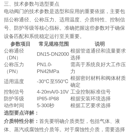
三、技术参数与选型要点
电动阀门的技术参数是选型和应用的重要依据，主要包
括公称通径、公称压力、适用温度、介质特性、控制信
号、防护等级等核心指标。准确把握这些参数对于确保
设备匹配和系统稳定运行至关重要。
参数项目
常见规格范围
说明
公称通径
根据管道通径和流量要求
DN15-DN2000
（DN）
选择
公称压力
PN1.0-
需高于系统良好大工作压
（PN）
PN42MPa
力
根据密封材料和阀体材质
适用温度
-30℃至550℃
确定
控制信号
4-20mA/0-10V
工业控制标准信号
防护等级
IP65-IP68
根据安装环境选择
动作时间
5-300秒
根据工艺要求选择
选型要点详解：
介质特性分析：
首先要明确介质类型，包括气体、液
体、蒸汽或腐蚀性介质等。对于腐蚀性介质，需要选择