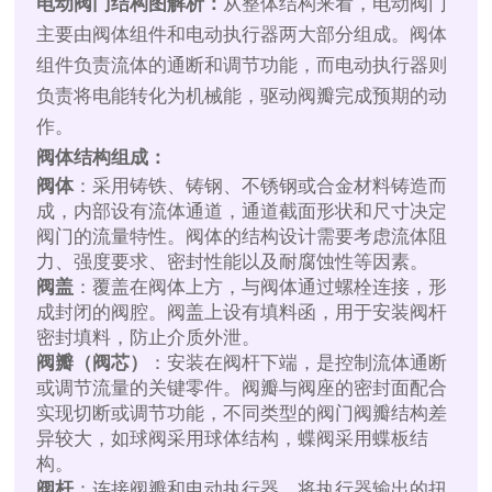
电动阀门结构图解析：
从整体结构来看，电动阀门
主要由阀体组件和电动执行器两大部分组成。阀体
组件负责流体的通断和调节功能，而电动执行器则
负责将电能转化为机械能，驱动阀瓣完成预期的动
作。
阀体结构组成：
阀体
：采用铸铁、铸钢、不锈钢或合金材料铸造而
成，内部设有流体通道，通道截面形状和尺寸决定
阀门的流量特性。阀体的结构设计需要考虑流体阻
力、强度要求、密封性能以及耐腐蚀性等因素。
阀盖
：覆盖在阀体上方，与阀体通过螺栓连接，形
成封闭的阀腔。阀盖上设有填料函，用于安装阀杆
密封填料，防止介质外泄。
阀瓣（阀芯）
：安装在阀杆下端，是控制流体通断
或调节流量的关键零件。阀瓣与阀座的密封面配合
实现切断或调节功能，不同类型的阀门阀瓣结构差
异较大，如球阀采用球体结构，蝶阀采用蝶板结
构。
阀杆
：连接阀瓣和电动执行器，将执行器输出的扭