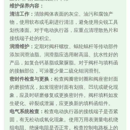
维护保养内容：
清洁工作：
清除阀体表面的灰尘、油污和腐蚀产
物，使用软布或毛刷进行清洁，避免使用尖锐工具
划伤漆面。对于电动执行器，应重点清理散热片和
接线端子处的积尘。
润滑维护：
定期对阀杆螺纹、蜗轮蜗杆等传动部件
添加润滑油脂。润滑脂应选用耐高温、抗水性好的
产品，如复合钙基脂或聚脲脂。对于阀杆与填料函
的接触部位，可涂覆少量二硫化钼润滑剂。
密封件检查与更换：
检查阀瓣密封圈和阀座密封面
的磨损情况，如发现密封面有划痕、凹坑或硬化现
象，应及时研磨修复或更换密封件。阀杆填料如发
生硬化、碎裂或泄漏，应更换新的填料函组件。
电气系统检查：
检查电动执行器的接线端子是否紧
固，有无松动或氧化现象。使用万用表测量电机绕
组电阻、绝缘电阻是否正常。检查控制电路板上的