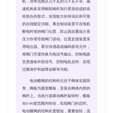
机，功率范围从几十瓦到几千瓦不等。减
速机构多采用蜗轮蜗杆加行星齿轮或斜齿
轮组合的形式，实现较大的传动比和可靠
的自我锁定功能。离合制动装置可在电机
断电时保持阀门位置，防止因自重或介质
压力作用导致阀门误动。位置反馈装置采
用电位器、霍尔传感器或编码器等元件，
将阀门开度转换为电信号输出。控制电路
负责接收外部信号、控制电机启停、实现
过载保护和故障诊断等功能。
电动蝶阀的结构特点在于阀体呈圆筒
形，阀板为圆形蝶板，安装在阀体内部的
阀杆上。当执行器驱动阀杆旋转时，蝶板
在0-90度范围内转动，实现阀门的启闭。
电动蝶阀的结构长度较短，重量较轻，流