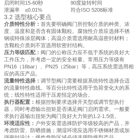
启闭时间
15-60秒
90度旋转时间
泄漏率
≤0.01%
符合ISO 5208标准
3.2 选型核心要点
介质特性分析：
首先要明确阀门所控制介质的种类、浓
度、温度和是否含有固体颗粒。腐蚀性介质应选择不锈
钢或特殊涂层阀体；高温介质需选用耐高温密封材料；
含颗粒介质则不宜选用软密封结构。
压力等级匹配：
阀门的公称压力应不低于系统的良好大
工作压力，并考虑一定的安全裕量。常用压力等级有
PN16（16bar）、PN25（25bar）等，高压系统需选用相
应的高压产品。
流量特性选择：
调节型阀门需要根据系统特性选择合适
的流量特性曲线。等百分比特性适用于负荷变化大的系
统；线性特性适用于压差恒定的场合。
执行器配置：
根据控制要求选择开关型或调节型执行
器，同时考虑输出扭矩是否满足阀门启闭需求。一般要
求执行器输出扭矩为阀门良好大力矩的1.2-1.5倍。
环境适应性：
户外安装需选择防护等级较高的产品，并
考虑防雷、防晒措施；潮湿环境应选用不锈钢材质或加
强密封设计；爆炸危险区域必须选用防爆型产品。