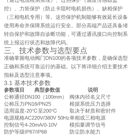
（通过电流检测实现）、过热保护（温度传感器监
控）、力矩保护（防止卡阻时电机损伤）、缺相保护
（三相电机专用）等。这些保护机制能够有效延长设备
使用寿命并保障系统运行安全。部分高端产品还具备堵
转自保护和故障自诊断功能，可通过通讯接口向控制系
统上报运行状态和故障代码。
三、技术参数与选型要点
准确掌握电动阀门DN100的各项技术参数，是确保选型
正确和系统可靠运行的基础。以下将详细介绍主要技术
指标及选型注意事项。
3.1 基本技术参数
参数项目
典型参数值
说明
公称通径
DN100（100mm）
阀体内径名义尺寸
公称压力
PN16/PN25
根据系统压力选择
适用温度
-20℃至200℃
取决于材质和密封件
电源规格
AC220V/380V 50Hz
单相或三相电源
控制信号
4-20mA/0-10V
模拟量调节信号
防护等级
IP67/IP68
防尘防水能力