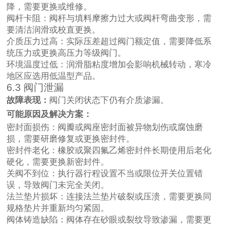
降，需要更换或维修。
阀杆卡阻：阀杆与填料摩擦力过大或阀杆弯曲变形，需
要清洁润滑或校直更换。
介质压力过高：实际压差超过阀门额定值，需要降低系
统压力或更换高压力等级阀门。
环境温度过低：润滑脂粘度增加会影响机械转动，寒冷
地区应选用低温型产品。
6.3 阀门泄漏
故障表现：
阀门关闭状态下仍有介质渗漏。
可能原因及解决方案：
密封面损伤：阀瓣或阀座密封面被异物划伤或腐蚀磨
损，需要研磨修复或更换密封件。
密封件老化：橡胶或聚四氟乙烯密封件长期使用后老化
硬化，需要更换新密封件。
关阀不到位：执行器行程设置不当或限位开关位置错
误，导致阀门未完全关闭。
法兰垫片损坏：连接法兰垫片破裂或压溃，需要更换同
规格垫片并重新均匀紧固。
阀体铸造缺陷：阀体存在砂眼或裂纹导致渗漏，需要更