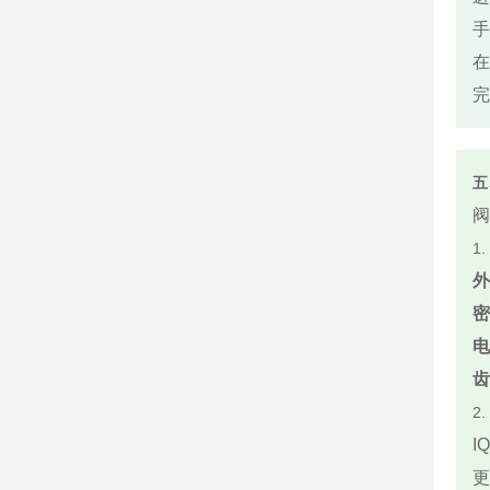
手
在
完
五
阀
1
外
密
电
齿
2
I
更