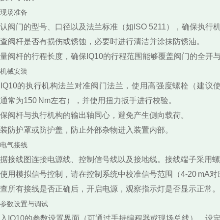
. 现场准备
认阀门的型号、口径以及法兰标准（如ISO 5211），确保执
查阀杆是否有损伤或锈蚀，必要时进行清洁并涂抹防锈油。
量阀杆的行程长度，确保IQ10的行程范围能够覆盖阀门的全开
. 机械安装
IQ10的执行机构法兰对准阀门法兰，使用高强度螺栓（建议
通常为150 Nm左右），并使用扭力扳手进行校验。
保阀杆与执行机构的输出轴同心，避免产生侧向载荷。
装防护罩或防护盖，防止外部杂物进入装置内部。
. 电气接线
据接线图连接电源线、控制信号线以及接地线。接线端子采用螺
使用模拟信号控制，请在控制系统中校准信号范围（4‑20 mA
查所有接线是否正确后，开启电源，观察指示灯是否显示正常。
. 参数设置与调试
入IQ10的参数设置界面（可通过手持编程器或现场总线），设