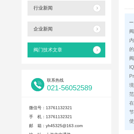
行业新闻
一
企业新闻
阀
阀门技术文章
阀
I
P
联系热线
境
021-56052589
范
在
微信号：13761132321
手 机：13761132321
使
邮 箱：yh45325@163.com