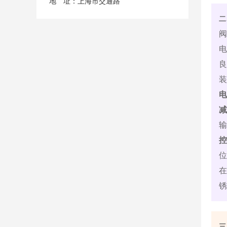
地 址：上海市交通路
二
阀
良
装
电
输
位
在
锈
三