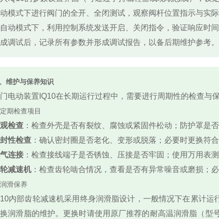
动模式下进行阀门的全开、全闭测试，观察阀杆位置指示与实际
自动模式下，利用控制系统发送开启、关闭指令，验证响应时间
成调试后，记录所有参数并形成调试报告，以备后期维护参考。
、维护与保养知识
门电动装置IQ10在长期运行过程中，需要进行周期性的检查与
. 定期检查项目
观检查
：检查外壳是否有裂纹、腐蚀或紧固件松动；防护罩是否
封性检查
：确认密封圈是否老化、变形或脱落；必要时更换符合
气连接
：检查接线端子是否锈蚀、压接是否牢固；使用万用表测量
轮减速机
：检查齿轮啮合情况，查看是否有异常噪音或磨损；必
. 润滑保养
Q10内部齿轮减速机采用终身润滑脂设计，一般情况下在累计运行5
换润滑脂的维护。更换时请使用原厂推荐的耐高温润滑脂（型号如Mo