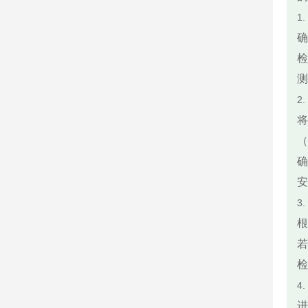
1
确
检
测
2
将
（
确
安
3
根
若
检
4
进