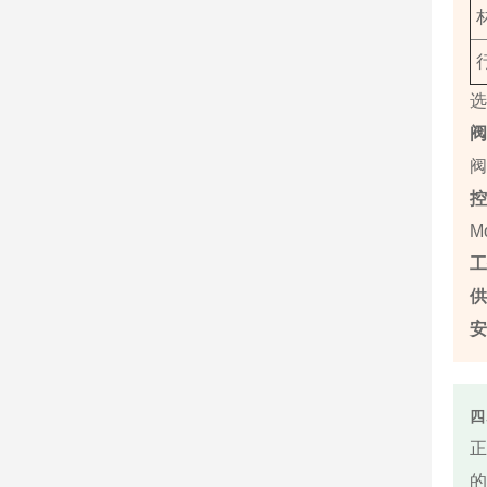
选
阀
M
工
供
安
四
正
的