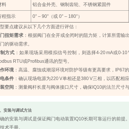
材料
铝合金外壳、钢制齿轮、不锈钢紧固件
行程指示
0° – 90°（或 0° – 180°）
型要点建议从以下几个方面进行评估：
阀门扭矩需求
：根据阀门在全开或全闭时的阻力矩，计算所需输出扭矩
门的驱动需求。
控制方式
：如果现场采用模拟信号控制，则选择4‑20 mA或0‑
odbus RTU或Profibus通讯的型号。
作环境
：高温、腐蚀或潮湿环境对防护等级有更高要求，IP67的
电条件
：确认现场电源为220 V单相还是380 V三相，以匹配
装空间
：测量阀杆长度与阀体接口尺寸，确保IQ10的法兰尺寸
、安装与调试方法
确的安装与调试是保证阀门电动装置IQ10长期可靠运行的前
技术手册。