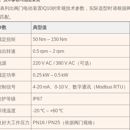
表列出阀门电动装置IQ10的常规技术参数，实际选型时请根
匹配。
参数
典型值
额定扭矩
50 Nm – 150 Nm
输出转速
0.5 rpm – 2 rpm
电源
220 V AC / 380 V AC（可选）
额定功率
0.25 kW – 0.5 kW
控制信号
4‑20 mA、0‑10 V、数字通讯（Modbus RTU）
防护等级
IP67
环境温度
-20 ℃ – +60 ℃
良好大工作压力
PN16 / PN25（依据阀门规格）