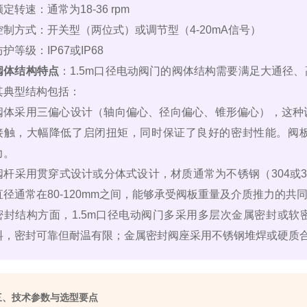
额定转速：通常为18-36 rpm
控制方式：开关型（两位式）或调节型（4-20mA信号）
防护等级：IP67或IP68
阀体结构特点
：1.5m口径电动阀门的阀体结构需要满足大通径
其典型结构包括：
阀体采用三偏心设计（轴向偏心、径向偏心、锥形偏心），这种
接触，大幅降低了启闭扭矩，同时保证了良好的密封性能。阀
力。
阀杆采用贯穿式设计或分体式设计，材质通常为不锈钢（304或3
直径通常在80-120mm之间，能够承受阀板重量及介质推力的共
密封结构方面，1.5m口径电动阀门多采用多层次金属密封或
料，密封可靠但耐温有限；金属密封阀座采用不锈钢堆焊或硬质
三、技术参数与选型要点