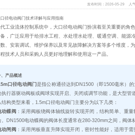
发布时间：2026-05-29
人
5m口径电动阀门技术详解与应用指南
代工业流体控制系统中，大口径电动阀门扮演着至关重要的角色
设备，广泛应用于给排水工程、水处理水处理、暖通空调、能源
数、安装调试、维护保养以及常见故障解决方案等多个维度，为
工程技术人员和采购人员更好地理解和使用这一产品。
一、产品概述
1.5m口径电动阀门
是指公称通径达到DN1500（即1500毫米
动执行器驱动阀板或阀球实现开启、关闭或调节功能，是大型管
从结构类型来看，1.5m口径电动阀门主要分为以下几类：
电动蝶阀
：采用阀板绕阀体轴线旋转实现开闭，结构简单、重量
合。DN1500电动蝶阀的阀体长度通常在280-320mm之间，
电动闸阀
：采用闸板垂直升降实现开闭，密封性能好，适用于需