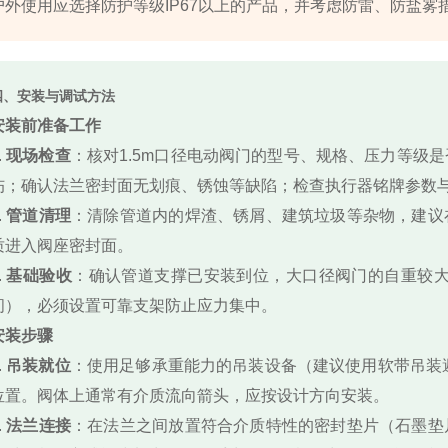
户外使用应选择防护等级IP67以上的产品，并考虑防雷、防盐雾
四、安装与调试方法
安装前准备工作
.
现场检查
：核对1.5m口径电动阀门的型号、规格、压力等级
伤；确认法兰密封面无划痕、锈蚀等缺陷；检查执行器铭牌参数
.
管道清理
：清除管道内的焊渣、锈屑、建筑垃圾等杂物，建议
质进入阀座密封面。
.
基础验收
：确认管道支撑已安装到位，大口径阀门的自重较大（1.
间），必须设置可靠支架防止应力集中。
安装步骤
.
吊装就位
：使用足够承重能力的吊装设备（建议使用软带吊装避
位置。阀体上通常有介质流向箭头，应按设计方向安装。
.
法兰连接
：在法兰之间放置符合介质特性的密封垫片（石墨垫