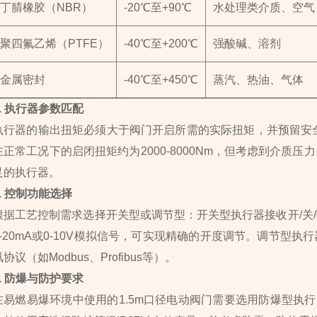
丁腈橡胶（NBR）
-20℃至+90℃
水处理类介质、空气
聚四氟乙烯（PTFE）
-40℃至+200℃
强酸碱、溶剂
金属密封
-40℃至+450℃
蒸汽、热油、气体
4. 执行器参数匹配
执行器的输出扭矩必须大于阀门开启所需的实际扭矩，并预留安全系数
在正常工况下的启闭扭矩约为2000-8000Nm，但考虑到介质
足的执行器。
5. 控制功能选择
根据工艺控制需求选择开关型或调节型：开关型执行器接收开/关
4-20mA或0-10V模拟信号，可实现精确的开度调节。调节型
讯协议（如Modbus、Profibus等）。
6. 防爆与防护要求
在易燃易爆环境中使用的1.5m口径电动阀门需要选用防爆型执行器，防爆等级