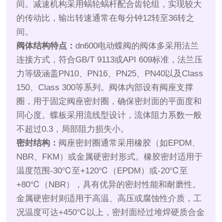
间。减速机构采用蜗轮蜗杆配合齿轮组，实现较大
的传动比，输出转速通常在每分钟12转至36转之
间。
阀体结构特点：
dn600电动蝶阀的阀体多采用法兰
连接方式，符合GB/T 9113或API 609标准，法兰压
力等级涵盖PN10、PN16、PN25、PN40以及Class
150、Class 300等系列。阀体内部设有阀座支撑
圈，用于固定阀座密封圈，确保密封面的平面度和
同心度。蝶板采用流线型设计，流体阻力系数一般
不超过0.3，局部阻力损失小。
密封结构：
阀座密封圈通常采用橡胶（如EPDM、
NBR、FKM）或金属硬密封形式。橡胶密封适用于
温度范围-30℃至+120℃（EPDM）或-20℃至
+80℃（NBR），具有优异的密封性能和耐磨性。
金属硬密封则适用于高温、高压或腐蚀性介质，工
况温度可达+450℃以上，密封面经过堆焊硬质合金