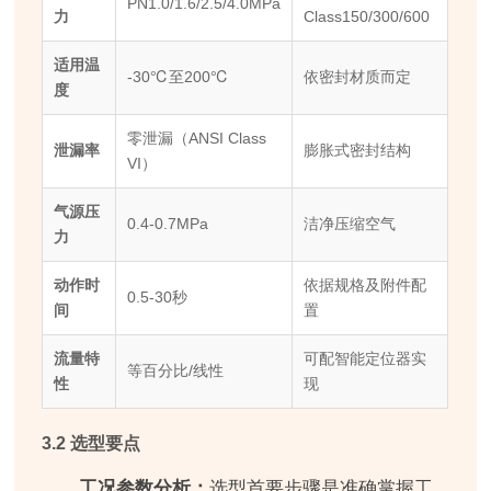
PN1.0/1.6/2.5/4.0MPa
力
Class150/300/600
适用温
-30℃至200℃
依密封材质而定
度
零泄漏（ANSI Class
泄漏率
膨胀式密封结构
VI）
气源压
0.4-0.7MPa
洁净压缩空气
力
动作时
依据规格及附件配
0.5-30秒
间
置
流量特
可配智能定位器实
等百分比/线性
性
现
3.2 选型要点
工况参数分析：
选型首要步骤是准确掌握工