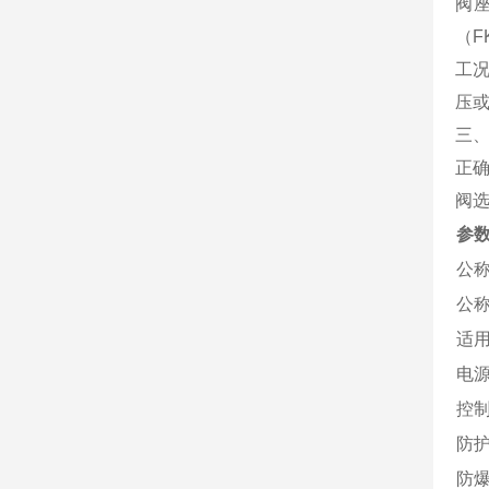
阀
（F
工
压
三
正
阀
参
公
公
适
电
控
防
防