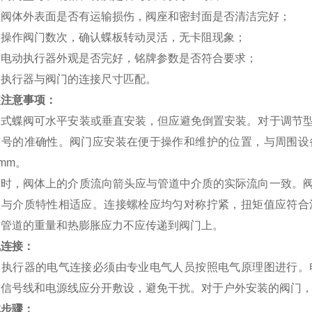
查阀体外表面是否有运输损伤，阀座和密封面是否清洁完好；
动操作阀门数次，确认蝶板转动灵活，无卡阻现象；
查电动执行器外观是否完好，铭牌参数是否符合要求；
认执行器与阀门的连接尺寸匹配。
装注意事项：
动式蝶阀可水平安装或垂直安装，但应避免倒置安装。对于调节
信号的准确性。阀门应安装在便于操作和维护的位置，与周围设
0mm。
装时，阀体上的介质流向箭头应与管道中介质的实际流向一致。
应与介质特性相适应。连接螺栓应均匀对称拧紧，扭矩值应符合
，管道的重量和热膨胀应力不应传递到阀门上。
气连接：
动执行器的电气连接必须由专业电气人员按照电气原理图进行。
。信号线和电源线应分开敷设，避免干扰。对于户外安装的阀门
试步骤：