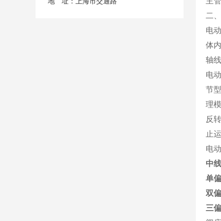
主
地 址：上海市交通路
二
电
体
轴
电
节型
理
反
止
电
中
单
双
三