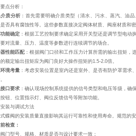
型要点分析：
况介质分析
：首先需要明确介质类型（清水、污水、蒸汽、油品
、是否具有腐蚀性等。这些参数直接决定阀体材质、阀座材质和
制功能确定
：根据工艺控制要求确定采用开关型还是调节型电动
需要对流量、压力、温度等参数进行连续调节的场合。
行器性能匹配
：根据阀门口径和工作压力计算所需的输出扭矩，
的额定输出扭矩应为阀门良好大操作扭矩的1.5-2.0倍。
装环境考量
：考虑安装位置是室内还是室外、是否有防护罩需求
素。
气接口要求
：确认现场控制系统提供的信号类型和电压等级，确
作按钮、位置指示灯、阀位反馈信号等附加功能。
、安装与调试方法
动式蝶阀的安装质量直接影响其运行可靠性和使用寿命。规范的
装前检查：
对阀门型号、规格、材质是否与设计要求一致；