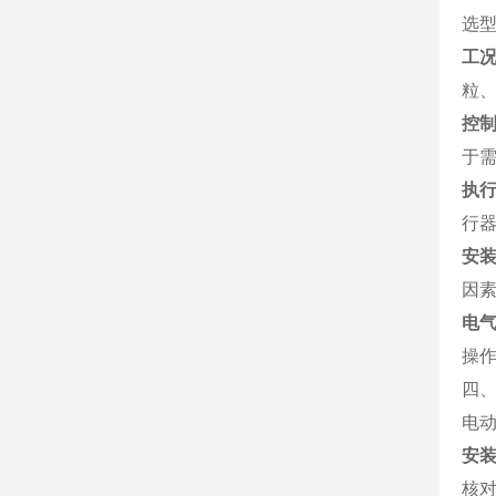
选
工
粒
控
于
执
行器
安
因
电
操
四
电
安
核