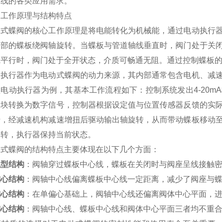
管线的各类应用需求。
、工作原理与结构特点
动式蝶阀的核心工作原理是将电能转化为机械能，通过电动执行
内部的蝶板绕阀轴旋转。当蝶板与管道轴线垂直时，阀门处于关
线平行时，阀门处于全开状态，介质可畅通无阻。通过控制蝶板
动执行器作为电动式蝶阀的动力来源，其内部通常包含电机、减
电动执行器为例，其基本工作流程如下：控制系统发出4-20
模块转换为数字信号，控制器根据设定值与位置传感器反馈的实
转，经减速机构减速增扭后驱动输出轴旋转，从而带动蝶板移动
运转，执行器保持当前状态。
动式蝶阀的结构特点主要体现在以下几个方面：
线型结构
：阀轴穿过蝶板中心线，蝶板在关闭时与阀座呈线接触
偏心结构
：阀轴中心线偏离蝶板中心线一定距离，减少了阀座与
偏心结构
：在单偏心基础上，阀轴中心线还偏离阀体中心平面，
偏心结构
：阀轴中心线、蝶板中心线和阀体中心平面三者均不重