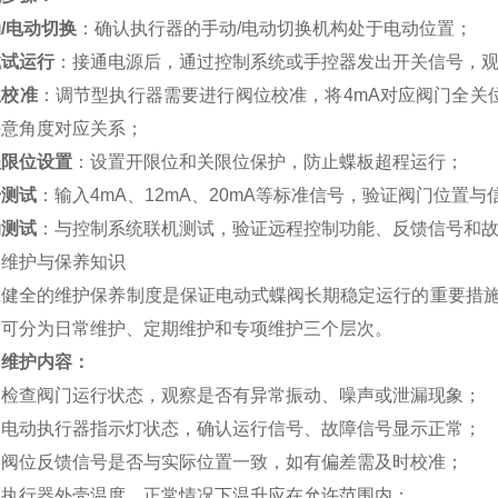
/电动切换
：确认执行器的手动/电动切换机构处于电动位置；
载试运行
：接通电源后，通过控制系统或手控器发出开关信号，
位校准
：调节型执行器需要进行阀位校准，将4mA对应阀门全关
任意角度对应关系；
程限位设置
：设置开限位和关限位保护，防止蝶板超程运行；
号测试
：输入4mA、12mA、20mA等标准信号，验证阀门位置
动测试
：与控制系统联机测试，验证远程控制功能、反馈信号和
、维护与保养知识
立健全的维护保养制度是保证电动式蝶阀长期稳定运行的重要措
作可分为日常维护、定期维护和专项维护三个层次。
常维护内容：
期检查阀门运行状态，观察是否有异常振动、噪声或泄漏现象；
查电动执行器指示灯状态，确认运行信号、故障信号显示正常；
察阀位反馈信号是否与实际位置一致，如有偏差需及时校准；
查执行器外壳温度，正常情况下温升应在允许范围内；