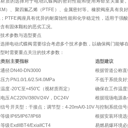
座材质的选择对于电动式蝶阀的密封性能和使用寿命至关重要。
KM）、聚四氟乙烯（PTFE）、金属密封等。橡胶阀座具有
况；PTFE阀座具有优异的耐腐蚀性能和化学稳定性，适用于强
或含有固体颗粒的恶劣工况。
、技术参数与选型要点
确选择电动式蝶阀需要综合考虑多个技术参数，以确保阀门能够
选型时需要重点关注的技术参数：
数类别
主要指标
选型建议
称通径
DN40-DN3000
根据管道公称直
称压力
PN1.0/1.6/2.5/4.0MPa
不低于系统良好
用温度
-20℃至+450℃（视材质而定）
确保在工作温度
源电压
AC220V/380V/24V，DC24V
根据现场电源条
制信号
开关型：干接点；调节型：4-20mA/0-10V
与控制系统信号
护等级
IP65/IP67/IP68
根据安装环境选
爆等级
ExdIIBT4/ExiaIICT4
易燃易爆环境必