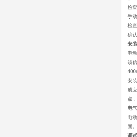
检
手
检
确
安
电
馈
40
安
质
点
电
电
固
调