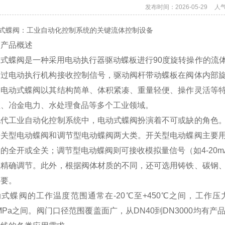
发布时间：2026-05-29
人
式蝶阀：工业自动化控制系统的关键流体控制设备
、产品概述
动式蝶阀是一种采用电动执行器驱动蝶板进行90度旋转操作的流
通过电动执行机构接收控制信号，驱动阀杆带动蝶板在阀体内部
。电动式蝶阀以其结构简单、体积紧凑、重量轻便、操作灵活等
理、冶金电力、水处理食品等多个工业领域。
现代工业自动化控制系统中，电动式蝶阀扮演着不可或缺的角色
开关型电动蝶阀和调节型电动蝶阀两大类。开关型电动蝶阀主要
的全开或全关；调节型电动蝶阀则可接收模拟量信号（如4-20m
续精确调节。此外，根据阀体材质的不同，还可选用铸铁、碳钢
需要。
式蝶阀的工作温度范围通常在-20℃至+450℃之间，工作压
0MPa之间。阀门口径范围覆盖面广，从DN40到DN3000均