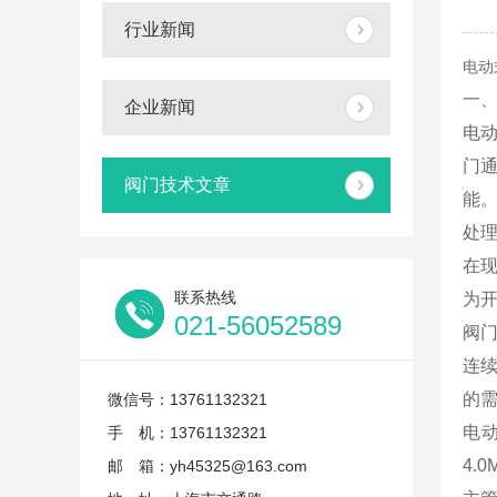
行业新闻
电动
一
企业新闻
电
门
阀门技术文章
能
处
在
联系热线
为
021-56052589
阀门
连
的
微信号：13761132321
电动
手 机：13761132321
4.
邮 箱：yh45325@163.com