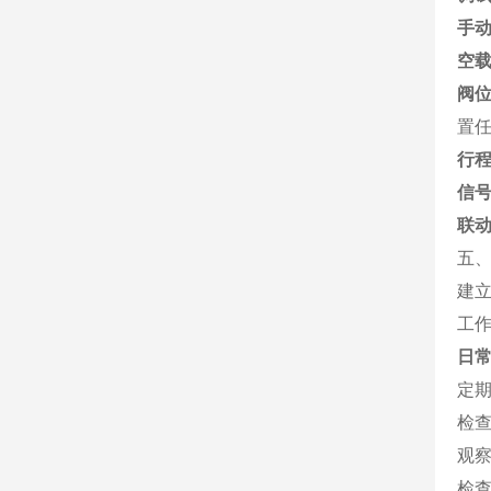
手动
空
阀
置
行
信
联
五
建
工
日
定
检
观
检