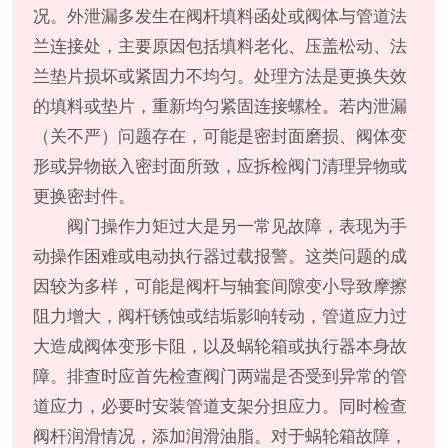
况。外泄漏多发生在阀杆填料函处或阀体与管道法
兰连接处，主要原因包括填料老化、压盖松动、法
兰垫片损坏或紧固力不均匀。处理方法是更换失效
的填料或垫片，重新均匀紧固连接螺栓。若内泄漏
（关不严）问题存在，可能是密封面磨损、阀体变
形或异物嵌入密封面所致，应拆检阀门清理异物或
更换密封件。
阀门操作力矩过大是另一常见故障，表现为手
动操作困难或电动执行器过载报警。这类问题的成
因较为多样，可能是阀杆与轴套间隙变小导致摩擦
阻力增大，阀杆锈蚀或结垢影响转动，管道应力过
大造成阀体变形卡阻，以及蜗轮箱或执行器本身故
障。排查时应首先检查阀门两端是否受到异常的管
道应力，必要时安装管道支架分担应力。同时检查
阀杆润滑情况，添加润滑油脂。对于蜗轮箱故障，