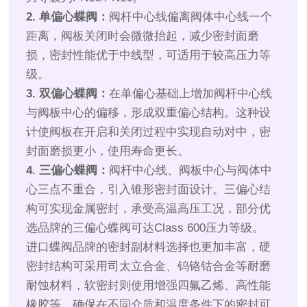
2. 单偏心蝶阀：
阀杆中心线偏离阀体中心线一个
距离，阀板关闭时会微微抬起，减少密封面磨
损，密封性能优于中线型，可适用于较高压力等
级。
3. 双偏心蝶阀：
在单偏心基础上增加阀杆中心线
与阀板中心的偏移，形成双重偏心结构。这种设
计使阀板在开启和关闭过程中实现自动对中，密
封面磨损更小，使用寿命更长。
4. 三偏心蝶阀：
阀杆中心线、阀板中心与阀体中
心三点不重合，引入锥形密封面设计。三偏心结
构可实现金属密封，承受高温高压工况，部分优
选品牌的三偏心蝶阀可达Class 600压力等级。
进口蝶阀品牌的密封副材料选择也更加丰富，硬
密封结构可采用司太立合金、钨铬钴合金等耐磨
耐蚀材料，软密封则使用增强四氟乙烯、高性能
橡胶等，确保在不同介质和温度条件下的密封可