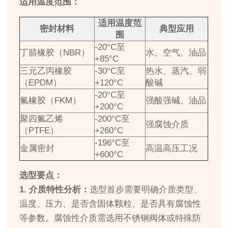
适用温度范围：
适用温度范
密封材料
典型应用
围
-20°C至
丁腈橡胶（NBR）
水、空气、油品
+85°C
三元乙丙橡胶
-30°C至
热水、蒸汽、弱
（EPDM）
+120°C
酸碱
-20°C至
氟橡胶（FKM）
强酸强碱、油品
+200°C
聚四氟乙烯
-200°C至
强腐蚀介质
（PTFE）
+260°C
-196°C至
金属密封
高温高压工况
+600°C
选型要点：
1. 介质特性分析：
选型首步需要明确介质类型、
温度、压力、是否含固体颗粒、是否具有腐蚀性
等参数。腐蚀性介质需选用不锈钢阀体或特殊防