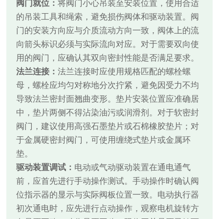
阀门就位：
将阀门小心吊装至安装位置，使用合适
的吊装工具和绳索，避免损伤阀体和驱动装置。阀
门的安装方向应与介质流动方向一致，阀体上的流
向箭头标识必须与实际流向对应。对于需要双向使
用的阀门，应确认其双向密封性能是否满足要求。
法兰连接：
法兰连接时应使用规格匹配的螺栓螺
母，螺栓应均匀对称地分次拧紧，避免因受力不均
导致法兰密封面翘曲变形。垫片安装位置应准确居
中，垫片两侧不得沾染油污或润滑剂。对于软密封
阀门，建议使用高强石墨垫片或石棉橡胶垫片；对
于金属硬密封阀门，可使用缠绕式垫片或金属环
垫。
驱动装置调试：
电动或气动驱动装置在通电通气
前，应首先进行手动操作测试。手动操作时确认阀
位指示器的显示与实际阀板位置一致。电动执行器
初次通电时，应先进行点动操作，观察电机旋转方