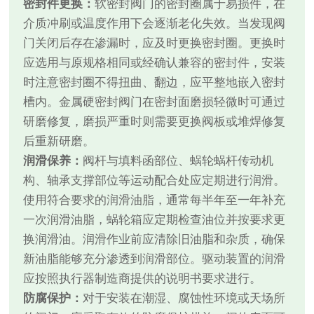
密封件更换：
软密封阀门的密封圈属于易损件，在
介质冲刷或温度作用下会逐渐老化失效。当发现阀
门关闭后存在渗漏时，应及时更换密封圈。更换时
应选用与原规格相同或经确认兼容的密封件，安装
时注意密封圈不得扭曲、翻边，应平整地嵌入密封
槽内。金属硬密封阀门在密封面磨损轻微时可通过
研磨修复，磨损严重时则需要更换阀板或堆焊修复
后重新研磨。
润滑保养：
阀杆与填料函部位、蜗轮蜗杆传动机
构、轴承支撑部位等运动配合处应定期进行润滑。
使用符合要求的润滑油脂，通常每半年至一年补充
一次润滑油脂，蜗轮箱应定期检查油位并按要求更
换润滑油。润滑作业前应清除旧油脂和杂质，确保
新油脂能够充分渗透到润滑部位。驱动装置的润滑
应按照执行器制造商提供的说明书要求进行。
防腐保护：
对于安装在潮湿、腐蚀性环境或天场所