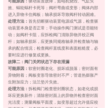
可能原因：
驱动装置故障，如电机烧毁、气缸失
效、蜗轮蜗杆卡死等；阀杆弯曲或变形；阀体内部
进入异物卡住阀板；轴承损坏导致阀杆转动困难。
处理方法：
首先切断驱动装置电源或气源，检查驱
动装置本身是否正常；手动操作阀门测试是否能转
动；如阀杆卡阻，应拆检阀门清除异物并校正阀
杆；如轴承损坏，应更换同规格轴承并检查轴与轴
承的配合情况；检查阀杆直线度和表面粗糙度，必
要时应进行修复或更换。
故障二：阀门关闭状态下存在泄漏
可能原因：
软密封圈老化、损坏或脱落；密封面有
异物附着；阀板变形导致密封不严；管道热膨胀产
生附加应力；法兰垫片失效。
处理方法：
拆检阀门检查密封圈状态，如老化或损
坏应更换新件；清除密封面上的异物并检查密封面
光洁度；测量阀板平面度，如变形超过允许值应校