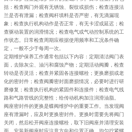
括：检查阀门外观有无锈蚀、裂纹或损伤；检查连接法
兰是否有泄漏；检查阀杆填料是否严密，有无滴漏现
象；检查执行机构动作是否正常，有无卡涩或延迟；检
查驱动装置的润滑情况；检查电气或气动控制系统的工
作状态。日常检查周期应根据使用频率和工况条件确
定，一般不少于每周一次。
定期维护保养工作通常包括以下内容：定期清洁阀门表
面，去除灰尘、油污和腐蚀产物；定期活动阀瓣，检查
转动是否灵活；检查并紧固各连接螺栓；更换磨损或老
化的密封件；检查阀瓣密封面磨损情况，必要时进行研
磨修复；检查执行机构的紧固件和连接件；检查电气线
路和气路管线的完整性；给传动机构加注润滑油脂。
阀座密封件的更换是蝶阀维护中的重要工作。当发现阀
座有泄漏时，应及时更换密封件。更换时需要先将阀门
关闭，然后松开阀座连接螺栓，取下旧阀座并清理安装
面，安装新阀座时应注意方向和位置正确，均匀拧紧螺