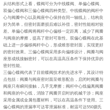
从结构形式上看，蝶阀可分为中线蝶阀、单偏心蝶阀、
双偏心蝶阀和三偏心蝶阀四种类型。中线蝶阀的阀杆中
心与阀瓣中心以及阀座中心保持在同一轴线上，结构良
好为简单，但密封面磨损后难以补偿，密封性能相对较
差。单偏心蝶阀将阀杆中心偏移一定距离，减少了阀瓣
与阀座的摩擦，提高了密封可靠性。双偏心蝶阀在此基
础上进一步偏移阀杆中心，形成锥形密封面，实现更好
的密封效果。三偏心蝶阀采用多向偏移设计，阀瓣与阀
座形成线接触密封，可以在高温高压条件下保持优异的
密封性能。
三偏心蝶阀代表了目前蝶阀技术的先进水平，其设计特
点包括：阀瓣与阀座密封面呈锥形配合，启闭时阀瓣与
阀座只有瞬间接触，几乎无摩擦；阀杆中心线偏离阀瓣
和阀座的中心线，消除了阀瓣开启时的机械干涉；阀座
采用金属或金属包覆材料，可以在高温条件下使用。三
偏心蝶阀的泄漏率可达零泄漏标准，耐温可达550摄氏