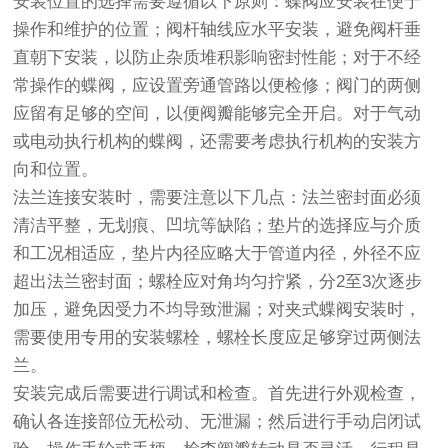
安装位置的选择需要遵循以下原则：蝶阀应安装在便于
操作和维护的位置；阀杆轴线应水平安装，避免阀杆垂
直朝下安装，以防止杂质堆积影响密封性能；对于不经
常操作的蝶阀，应设置旁通管路以便检修；阀门的两侧
应留有足够的空间，以便阀瓣能够完全开启。对于气动
或电动执行机构的蝶阀，还需要考虑执行机构的安装方
向和位置。
法兰连接安装时，需要注意以下几点：法兰密封面必须
清洁平整，无划痕、凹坑等缺陷；垫片的选择应与介质
和工况相适应，垫片内径应略大于管道内径，外径不应
超出法兰密封面；螺栓应对角均匀拧紧，分2至3次逐步
加压，避免因受力不均导致泄漏；对夹式蝶阀安装时，
需要使用专用的安装螺栓，螺栓长度应足够穿过两侧法
兰。
安装完成后需要进行调试和检查。首先进行外观检查，
确认各连接部位无松动、无泄漏；然后进行手动启闭试