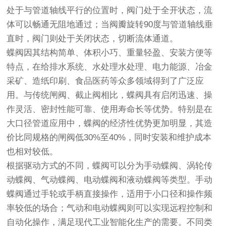
处于与管道轴线平行的位置时，阀门处于全开状态，流
体可以畅通无阻地通过；当阀瓣旋转90度与管道轴线垂
直时，阀门则处于关闭状态，切断流体通道。
蝶阀因其结构简单、体积小巧、重量轻盈、安装方便等
特点，在给排水系统、水处理水处理、电力能源、冶金
采矿、造纸印刷、食品医药等众多领域得到了广泛应
用。与传统闸阀、截止阀相比，蝶阀具有启闭迅速、操
作灵活、密封性能可靠、使用寿命长等优势。特别是在
大口径管道应用中，蝶阀的经济性优势更加明显，其造
价比同规格的闸阀低30%至40%，同时安装和维护成本
也相对较低。
根据驱动方式的不同，蝶阀可以分为手动蝶阀、涡轮传
动蝶阀、气动蝶阀、电动蝶阀和液动蝶阀等类型。手动
蝶阀通过手轮或手柄直接操作，适用于小口径和操作频
率较低的场合；气动和电动蝶阀则可以实现远程控制和
自动化操作，满足现代工业智能化生产的需要。不同类