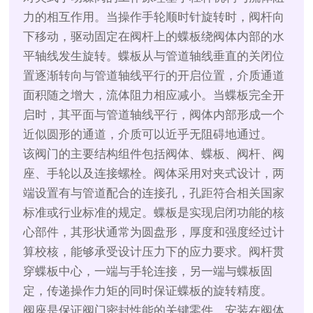
力的相互作用。当操作手轮顺时针旋转时，阀杆向
下移动，驱动固定在阀杆上的蝶板绕阀体内部的水
平轴线发生旋转。蝶板从与管道轴线垂直的关闭位
置逐渐转向与管道轴线平行的开启位置，介质通道
面积随之增大，流体阻力相应减小。当蝶板完全开
启时，其平面与管道轴线平行，阀体内部形成一个
近似圆形的通道，介质可以近乎无阻碍地通过。
该阀门的主要结构组件包括阀体、蝶板、阀杆、阀
座、手轮以及连接螺栓。阀体采用对夹式设计，两
端设置有与管道配合的连接孔，孔距符合相关国家
标准或行业标准的规定。蝶板是实现启闭功能的核
心部件，其形状通常为圆盘形，厚度和强度经过计
算校核，能够承受设计压力下的应力要求。阀杆贯
穿蝶板中心，一端与手轮连接，另一端与蝶板固
定，传递操作力矩的同时保证蝶板的旋转精度。
阀座是保证阀门密封性能的关键零件，安装在阀体