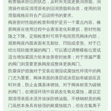
检查轴承部位的状态，及时补充或更换润滑脂。润
滑操作前应清理原有的旧润滑脂和杂质，使用的润
滑脂规格应符合产品说明书的要求。
阀座密封性能的检查和维护是另一个重点内容。橡
胶阀座在使用过程中会逐渐老化和磨损，密封性能
随之下降。定期检查时可用手电筒照亮阀体内部，
观察阀座内圆表面有无裂纹、凹陷或变形。对于已
经出现轻微泄漏的阀门，可以通过调整蝶板位置或
适当增加紧固力矩来改善密封效果；对于泄漏严重
的阀门则需要更换阀座或整体更换阀门。
防腐保护措施对于安装在潮湿或腐蚀性环境中的阀
门尤为重要。阀体表面的漆层或涂层如有破损应及
时补漆，防止金属基体锈蚀。对于阀体材质为碳钢
的阀门，在潮湿环境中容易发生氧化腐蚀，建议定
期清理表面水渍并涂抹防锈油脂。不锈钢材质的阀
门虽然本身具有较强的耐腐蚀能力，但在含氯离子