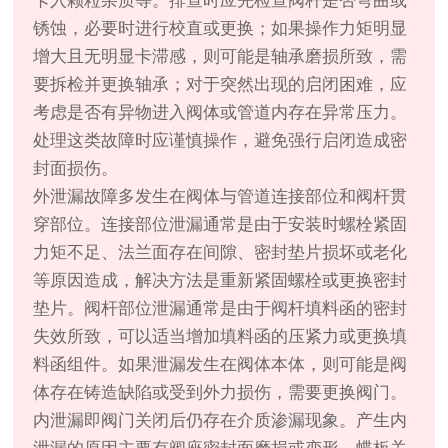
卡入颗粒杂质等。排查时应先检查阀杆是否弯曲或
锈蚀，必要时进行校直或更换；如果操作力矩明显
增大且无明显卡滞感，则可能是轴承磨损所致，需
要拆检并更换轴承；对于突然出现的启闭困难，应
考虑是否有异物进入阀体或管道内存在异常压力。
处理这类故障时应谨慎操作，避免强行启闭造成密
封面损伤。
外泄漏故障多发生在阀体与管道连接部位和阀杆贯
穿部位。连接部位泄漏通常是由于安装时螺栓紧固
力矩不足、法兰面存在间隙、密封垫片损坏或老化
等原因造成，解决方法是重新紧固螺栓或更换密封
垫片。阀杆部位泄漏通常是由于阀杆填料函的密封
失效所致，可以适当增加填料函的压紧力或更换填
料函组件。如果泄漏发生在阀体本体，则可能是阀
体存在铸造缺陷或受到外力损伤，需要更换阀门。
内泄漏即阀门关闭后仍存在介质渗漏现象。产生内