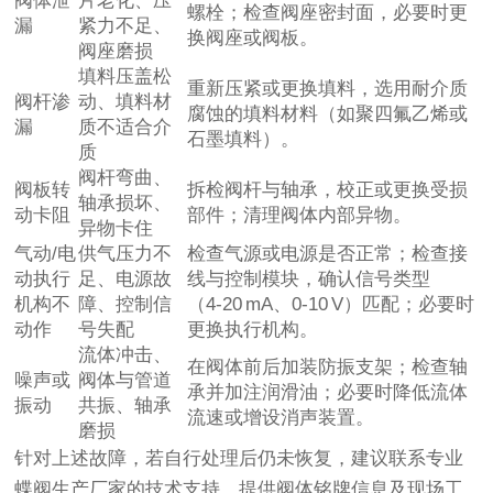
阀体泄
片老化、压
螺栓；检查阀座密封面，必要时更
漏
紧力不足、
换阀座或阀板。
阀座磨损
填料压盖松
重新压紧或更换填料，选用耐介质
阀杆渗
动、填料材
腐蚀的填料材料（如聚四氟乙烯或
漏
质不适合介
石墨填料）。
质
阀杆弯曲、
阀板转
拆检阀杆与轴承，校正或更换受损
轴承损坏、
动卡阻
部件；清理阀体内部异物。
异物卡住
气动/电
供气压力不
检查气源或电源是否正常；检查接
动执行
足、电源故
线与控制模块，确认信号类型
机构不
障、控制信
（4‑20 mA、0‑10 V）匹配；必要时
动作
号失配
更换执行机构。
流体冲击、
在阀体前后加装防振支架；检查轴
噪声或
阀体与管道
承并加注润滑油；必要时降低流体
振动
共振、轴承
流速或增设消声装置。
磨损
针对上述故障，若自行处理后仍未恢复，建议联系专业
蝶阀生产厂家的技术支持，提供阀体铭牌信息及现场工