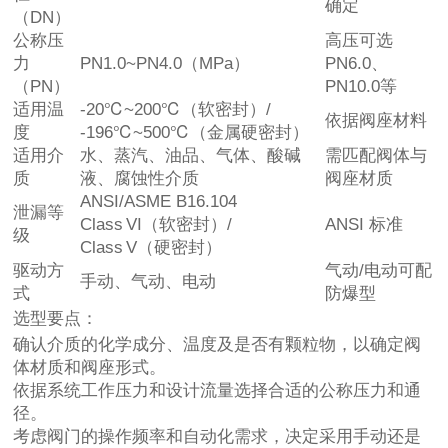
确定
（DN）
公称压
高压可选
力
PN1.0~PN4.0（MPa）
PN6.0、
（PN）
PN10.0等
适用温
-20℃~200℃（软密封）/
依据阀座材料
度
-196℃~500℃（金属硬密封）
适用介
水、蒸汽、油品、气体、酸碱
需匹配阀体与
质
液、腐蚀性介质
阀座材质
ANSI/ASME B16.104
泄漏等
Class VI（软密封）/
ANSI 标准
级
Class V（硬密封）
驱动方
气动/电动可配
手动、气动、电动
式
防爆型
选型要点：
确认介质的化学成分、温度及是否有颗粒物，以确定阀
体材质和阀座形式。
依据系统工作压力和设计流量选择合适的公称压力和通
径。
考虑阀门的操作频率和自动化需求，决定采用手动还是