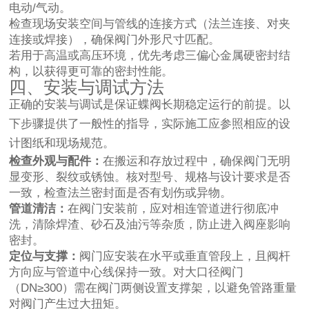
电动/气动。
检查现场安装空间与管线的连接方式（法兰连接、对夹
连接或焊接），确保阀门外形尺寸匹配。
若用于高温或高压环境，优先考虑三偏心金属硬密封结
构，以获得更可靠的密封性能。
四、安装与调试方法
正确的安装与调试是保证蝶阀长期稳定运行的前提。以
下步骤提供了一般性的指导，实际施工应参照相应的设
计图纸和现场规范。
检查外观与配件：
在搬运和存放过程中，确保阀门无明
显变形、裂纹或锈蚀。核对型号、规格与设计要求是否
一致，检查法兰密封面是否有划伤或异物。
管道清洁：
在阀门安装前，应对相连管道进行彻底冲
洗，清除焊渣、砂石及油污等杂质，防止进入阀座影响
密封。
定位与支撑：
阀门应安装在水平或垂直管段上，且阀杆
方向应与管道中心线保持一致。对大口径阀门
（DN≥300）需在阀门两侧设置支撑架，以避免管路重量
对阀门产生过大扭矩。