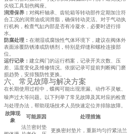
尖锐工具划伤阀座。
润滑保养：
对阀杆轴承、齿轮箱等转动部件定期加注符
合工况的润滑油或润滑脂，确保转动灵活。对于气动执
行机构，检查气缸内部是否有冷凝水，必要时进行排
水。
防腐处理：
在潮湿或腐蚀性气体环境下，建议在阀体外
表面涂覆防锈漆或防锈剂，特别是焊缝和螺栓连接部
位。
运行记录：
建立阀门的运行档案，记录开关次数、压
差、温度变化及维修情况。依据记录可提前判断阀门磨
损趋势，安排预防性更换。
六、常见故障与解决方案
在长期使用过程中，蝶阀可能出现泄漏、动作不灵敏、
噪声过大等问题。以下列举了常见故障及其对应的检查
与处理办法，帮助现场技术人员快速定位并排除故障。
故障现
可能原因
处理措施
象
法兰密封垫
更换密封垫片，重新均匀拧紧法兰