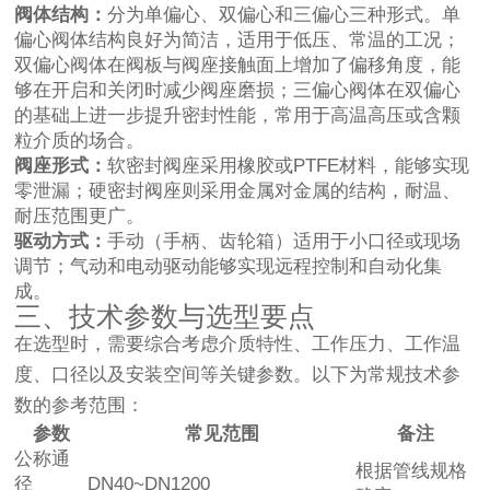
阀体结构：
分为单偏心、双偏心和三偏心三种形式。单
偏心阀体结构良好为简洁，适用于低压、常温的工况；
双偏心阀体在阀板与阀座接触面上增加了偏移角度，能
够在开启和关闭时减少阀座磨损；三偏心阀体在双偏心
的基础上进一步提升密封性能，常用于高温高压或含颗
粒介质的场合。
阀座形式：
软密封阀座采用橡胶或PTFE材料，能够实现
零泄漏；硬密封阀座则采用金属对金属的结构，耐温、
耐压范围更广。
驱动方式：
手动（手柄、齿轮箱）适用于小口径或现场
调节；气动和电动驱动能够实现远程控制和自动化集
成。
三、技术参数与选型要点
在选型时，需要综合考虑介质特性、工作压力、工作温
度、口径以及安装空间等关键参数。以下为常规技术参
数的参考范围：
参数
常见范围
备注
公称通
根据管线规格
径
DN40~DN1200