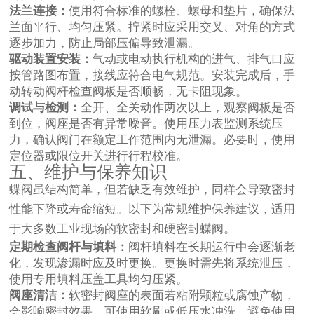
法兰连接：
使用符合标准的螺栓、螺母和垫片，确保法
兰面平行、均匀压紧。拧紧时应采用交叉、对角的方式
逐步加力，防止局部压偏导致泄漏。
驱动装置安装：
气动或电动执行机构的进气、排气口应
按管路图布置，接线应符合电气规范。安装完成后，手
动转动阀杆检查阀板是否顺畅，无卡阻现象。
调试与检测：
全开、全关动作两次以上，观察阀板是否
到位，阀座是否有异常噪音。使用压力表监测系统压
力，确认阀门在额定工作范围内无泄漏。必要时，使用
定位器或限位开关进行行程校准。
五、维护与保养知识
蝶阀虽结构简单，但若缺乏有效维护，同样会导致密封
性能下降或寿命缩短。以下为常规维护保养建议，适用
于大多数工业现场的软密封和硬密封蝶阀。
定期检查阀杆与填料：
阀杆填料在长期运行中会逐渐老
化，发现渗漏时应及时更换。更换时需先将系统泄压，
使用专用填料压盖工具均匀压紧。
阀座清洁：
软密封阀座的表面若粘附颗粒或腐蚀产物，
会影响密封效果。可使用软刷或低压水冲洗，避免使用