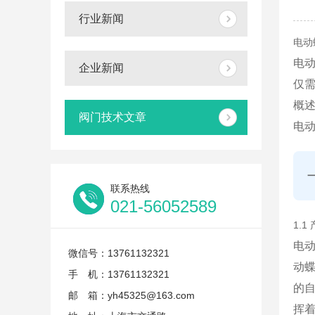
行业新闻
电动
电动
企业新闻
仅需
概
阀门技术文章
电动
联系热线
021-56052589
1.
电动
微信号：13761132321
动蝶
手 机：13761132321
的
邮 箱：yh45325@163.com
挥