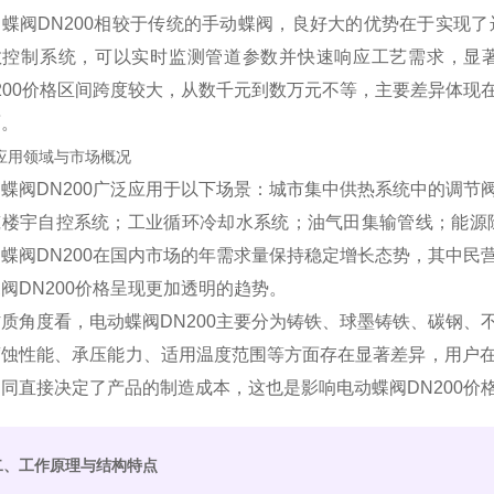
蝶阀DN200相较于传统的手动蝶阀，良好大的优势在于实现了
散控制系统，可以实时监测管道参数并快速响应工艺需求，显
200价格区间跨度较大，从数千元到数万元不等，主要差异体
面。
2 应用领域与市场概况
蝶阀DN200广泛应用于以下场景：城市集中供热系统中的调
筑楼宇自控系统；工业循环冷却水系统；油气田集输管线；能源除
蝶阀DN200在国内市场的年需求量保持稳定增长态势，其中
阀DN200价格呈现更加透明的趋势。
质角度看，电动蝶阀DN200主要分为铸铁、球墨铸铁、碳钢
腐蚀性能、承压能力、适用温度范围等方面存在显著差异，用户
同直接决定了产品的制造成本，这也是影响电动蝶阀DN200价
二、工作原理与结构特点