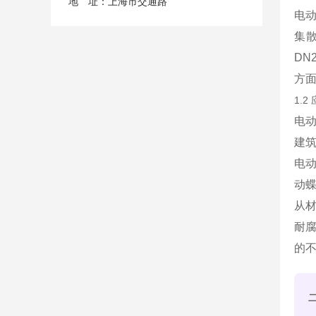
地 址：上海市交通路
电动
集
DN
方
1.
电动
建
电动
动蝶
从材
耐
的不