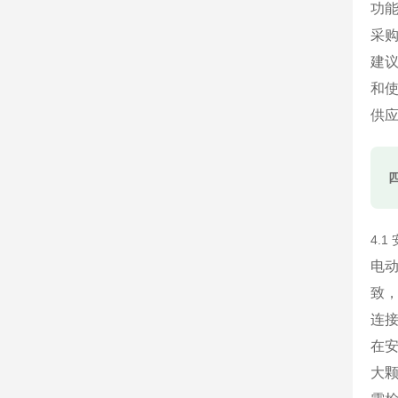
功
采
建议
和
供
4.
电动
致
连
在
大颗