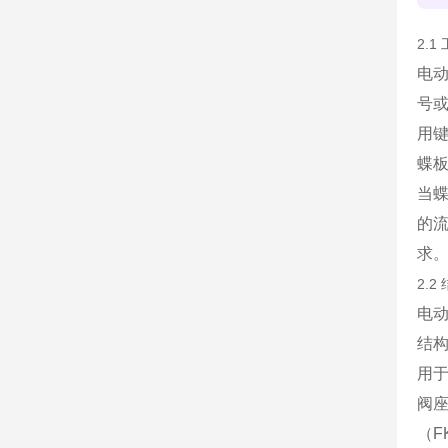
2.
电动
号或
用
蝶板
当
的
求
2.
电动
结
用
阀
（F