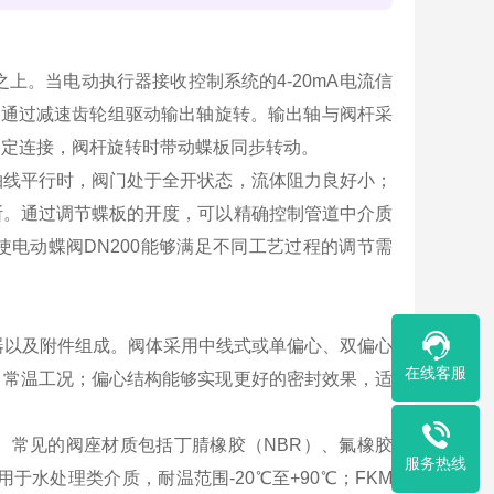
上。当电动执行器接收控制系统的4-20mA电流信
作，通过减速齿轮组驱动输出轴旋转。输出轴与阀杆采
固定连接，阀杆旋转时带动蝶板同步转动。
道轴线平行时，阀门处于全开状态，流体阻力良好小；
断。通过调节蝶板的开度，可以精确控制管道中介质
电动蝶阀DN200能够满足不同工艺过程的调节需
行器以及附件组成。阀体采用中线式或单偏心、双偏心
在线客服
、常温工况；偏心结构能够实现更好的密封效果，适
。常见的阀座材质包括丁腈橡胶（NBR）、氟橡胶
服务热线
于水处理类介质，耐温范围-20℃至+90℃；FKM