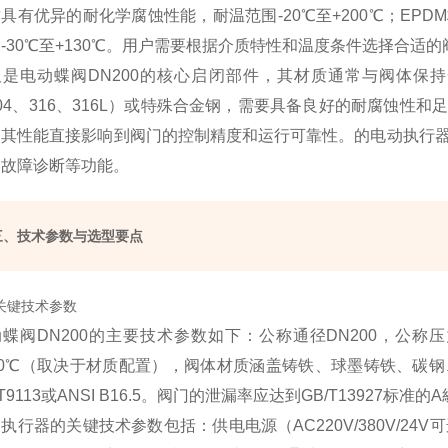
具有优异的耐化学腐蚀性能，耐温范围-20℃至+200℃；EP
-30℃至+130℃。用户需要根据介质特性和温度条件选择合适
板是电动蝶阀DN200的核心启闭部件，其材质通常与阀体保
04、316、316L）或特殊合金钢，需要具备良好的耐腐蚀性
，其性能直接影响到阀门的控制精度和运行可靠性。的电动执行
、故障诊断等功能。
三、技术参数与选型要点
1 关键技术参数
蝶阀DN200的主要技术参数如下：公称通径DN200，公称压力P
250℃（取决于材质配置），阀体材质涵盖铸铁、球墨铸铁、碳
/T9113或ANSI B16.5。阀门的泄漏率应达到GB/T13927标准
执行器的关键技术参数包括：供电电源（AC220V/380V/24