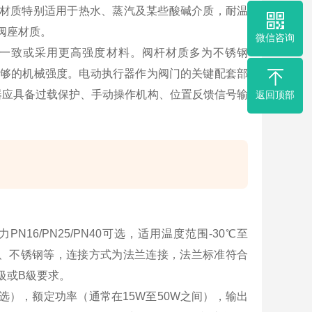
DM材质特别适用于热水、蒸汽及某些酸碱介质，耐温
的阀座材质。
微信咨询
持一致或采用更高强度材料。阀杆材质多为不锈钢
和足够的机械强度。电动执行器作为阀门的关键配套部
器应具备过载保护、手动操作机构、位置反馈信号输
返回顶部
N16/PN25/PN40可选，适用温度范围-30℃至
钢、不锈钢等，连接方式为法兰连接，法兰标准符合
的A級或B級要求。
V可选），额定功率（通常在15W至50W之间），输出