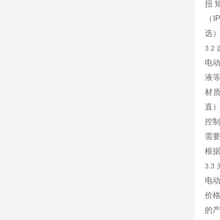
扭
（I
选
3.
电动
液
材
直
控
需要
根据
3.
电动
价
的