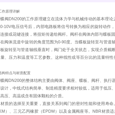
1 工作原理详解
蝶阀DN200的工作原理建立在流体力学与机械传动的基本理论之
0-10V电压信号后，内部电路板将信号转换为相应的旋转动
键连接或花键连接，将扭矩传递给阀杆。阀杆在阀体内部与蝶板
在阀体流道中旋转的角度范围为0-90度。当蝶板旋转至与管
蝶板旋转至与管道轴线垂直时，阀门处于全关状态，实现介质截
流量、压力和温度等工艺参数。这种线性或等百分比的流量特性使
。
2 结构特点与材质配置
蝶阀DN200的整体结构主要由阀体、阀座、蝶板、阀杆、执
构设计，中线式结构简单、制造精度要求相对较低，适用于低压
于高压、高温或含有固体颗粒的介质。
座材质的选择至关重要，直接关系到阀门的密封性能和使用寿命
KM）、三元乙丙橡胶（EPDM）以及金属阀座等。NBR材质适用