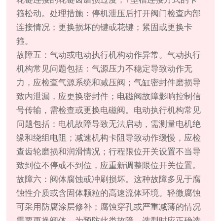
箍松动。处理措施：停机泄压后打开阀门检查内部
连接情况；更换损坏的键或花键；紧固或更换卡
箍。
故障五：气动或电动执行机构动作异常。气动执行
机构常见问题包括：气源压力不稳定导致动作无
力，应检查气源系统和减压阀；气缸密封件磨损导
致内泄漏，应更换密封件；电磁阀故障影响控制信
号传输，需检查或更换电磁阀。电动执行机构常见
问题包括：电机故障导致无法启动，需测量电机绝
缘和绕组电阻；减速机构卡阻导致动作缓慢，应检
查齿轮磨损和润滑情况；行程限位开关设置不当导
致到位不停或不到位，应重新调整限位开关位置。
故障六：阀体腐蚀或冲刷损坏。这种故障多见于腐
蚀性介质或含固体颗粒的高速流体环境。轻微腐蚀
可采用防腐涂层修补；腐蚀穿孔或严重减薄的情况
需要更换阀体。为预防此类故障，选型时应正确选