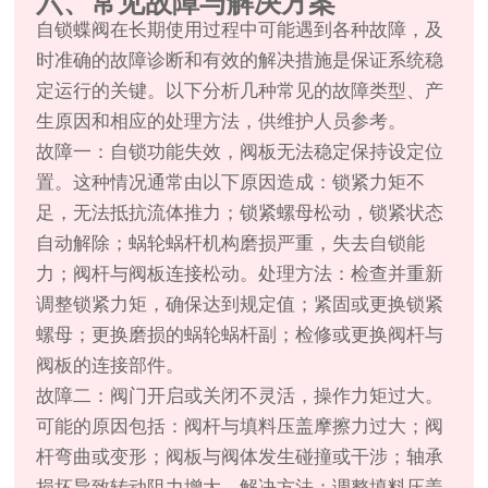
六、常见故障与解决方案
自锁蝶阀在长期使用过程中可能遇到各种故障，及
时准确的故障诊断和有效的解决措施是保证系统稳
定运行的关键。以下分析几种常见的故障类型、产
生原因和相应的处理方法，供维护人员参考。
故障一：自锁功能失效，阀板无法稳定保持设定位
置。这种情况通常由以下原因造成：锁紧力矩不
足，无法抵抗流体推力；锁紧螺母松动，锁紧状态
自动解除；蜗轮蜗杆机构磨损严重，失去自锁能
力；阀杆与阀板连接松动。处理方法：检查并重新
调整锁紧力矩，确保达到规定值；紧固或更换锁紧
螺母；更换磨损的蜗轮蜗杆副；检修或更换阀杆与
阀板的连接部件。
故障二：阀门开启或关闭不灵活，操作力矩过大。
可能的原因包括：阀杆与填料压盖摩擦力过大；阀
杆弯曲或变形；阀板与阀体发生碰撞或干涉；轴承
损坏导致转动阻力增大。解决方法：调整填料压盖