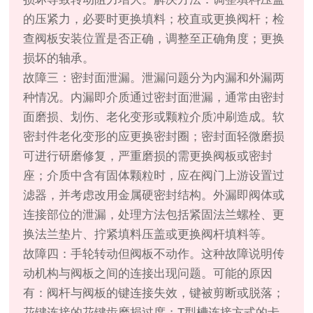
的压紧力，必要时更换填料；校直或更换阀杆；检
查阀板安装位置是否正确，调整至正确角度；更换
损坏的轴承。
故障三：密封面泄漏。泄漏问题分为内漏和外漏两
种情况。内漏即介质通过密封面泄漏，通常由密封
面磨损、划伤、老化变形或颗粒介质冲刷造成。软
密封件老化变形的应更换密封圈；密封面轻微磨损
可进行研磨修复，严重磨损的需更换阀板或密封
座；介质中含有固体颗粒时，应在阀门上游设置过
滤器，并考虑改用金属硬密封结构。外漏即阀体或
连接部位的泄漏，处理方法包括紧固法兰螺栓、更
换法兰垫片、拧紧填料压盖或更换阀杆填料等。
故障四：手轮转动但阀板不动作。这种故障说明传
动机构与阀板之间的连接出现问题。可能的原因
有：阀杆与阀板的键连接失效，键被剪断或脱落；
花键连接的花键齿磨损过度；T型槽连接方式的卡