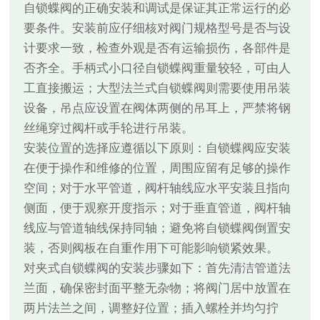
自锁蝶阀的正确安装和调试是保证其正常运行的必
要条件。安装前应仔细核对阀门规格型号是否与设
计要求一致，检查外观是否有运输损伤，各部件是
否齐全。手柄式小口径自锁蝶阀重量较轻，可由人
工直接搬运；大型法兰式自锁蝶阀则需要使用吊装
设备，吊点应设置在阀体两侧的吊耳上，严禁将钢
丝绳穿过阀杆或手轮进行吊装。
安装位置的选择应遵循以下原则：自锁蝶阀应安装
在便于操作和维修的位置，周围应留有足够的操作
空间；对于水平管道，阀杆轴线应水平安装且指向
侧面，便于观察开度指示；对于垂直管道，阀杆轴
线应与管道轴线保持同轴；避免将自锁蝶阀倒置安
装，否则阀板在自重作用下可能影响锁紧效果。
对夹式自锁蝶阀的安装步骤如下：首先清洁管道法
兰面，确保密封面平整无杂物；将阀门居中放置在
两片法兰之间，调整好位置；插入螺栓并均匀拧