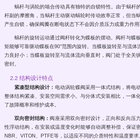
蜗杆与涡轮的啮合传动具有独特的自锁特性。由于蜗杆的
杆副的摩擦角，当蜗杆主动驱动蜗轮时传动效率正常，但当
产生自锁，确保阀瓣在断电状态下不会因介质压力或重力作用
蜗杆的旋转运动通过阀杆转化为蝶板的摆动。阀杆与蝶
矩能够可靠驱动蝶板在90°范围内旋转。当蝶板旋转至与流
力良好小；当蝶板旋转至与流体流向垂直时，阀门处于全关
密封。
2.2 结构设计特点
紧凑型结构设计：
电动涡轮蝶阀采用一体式结构，将电
整体结构紧凑、安装空间需求小。与分体式安装相比，一体
了故障概率和维护成本。
双向密封结构：
阀座采用双向密封设计，正向和反向压
性浮动结构，在安装或温度变化时能够自动调整补偿，保证密
NBR、VITON、PTFE等，以适应不同的介质特性和温度要求