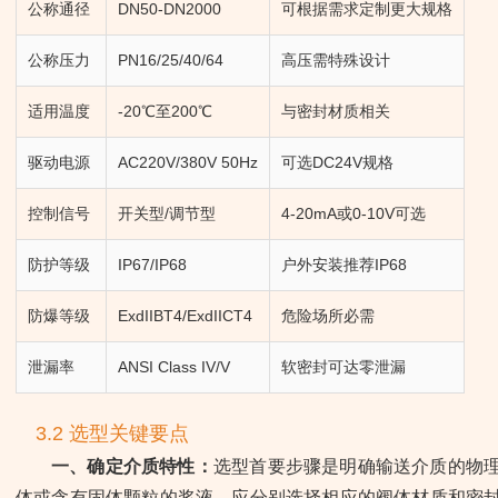
公称通径
DN50-DN2000
可根据需求定制更大规格
公称压力
PN16/25/40/64
高压需特殊设计
适用温度
-20℃至200℃
与密封材质相关
驱动电源
AC220V/380V 50Hz
可选DC24V规格
控制信号
开关型/调节型
4-20mA或0-10V可选
防护等级
IP67/IP68
户外安装推荐IP68
防爆等级
ExdIIBT4/ExdIICT4
危险场所必需
泄漏率
ANSI Class IV/V
软密封可达零泄漏
3.2 选型关键要点
一、确定介质特性：
选型首要步骤是明确输送介质的物
体或含有固体颗粒的浆液，应分别选择相应的阀体材质和密